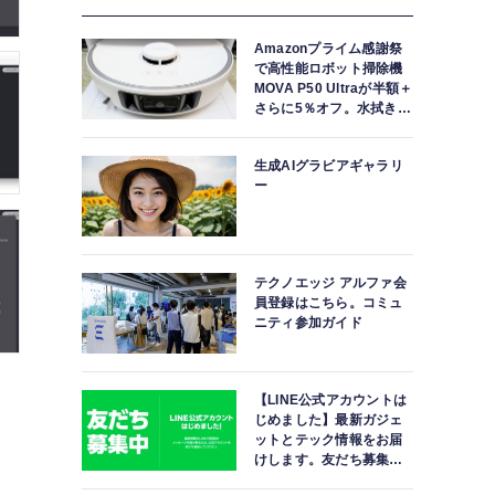
Amazonプライム感謝祭
で高性能ロボット掃除機
MOVA P50 Ultraが半額＋
さらに5％オフ。水拭きモ
ップ自動洗浄・乾燥まで
対応ハイエンドモデル
生成AIグラビアギャラリ
ー
テクノエッジ アルファ会
員登録はこちら。コミュ
ニティ参加ガイド
【LINE公式アカウントは
じめました】最新ガジェ
ットとテック情報をお届
けします。友だち募集
中。