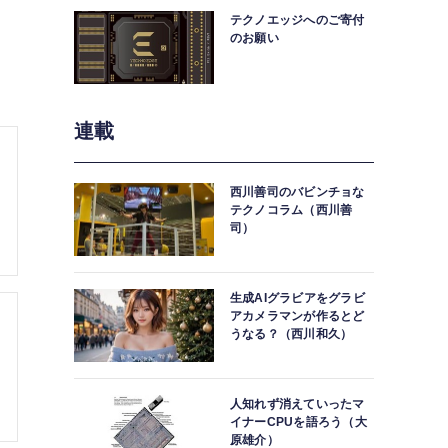
テクノエッジへのご寄付
のお願い
連載
西川善司のバビンチョな
テクノコラム（西川善
司）
生成AIグラビアをグラビ
アカメラマンが作るとど
うなる？（西川和久）
人知れず消えていったマ
イナーCPUを語ろう（大
原雄介）