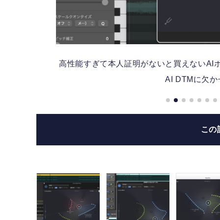
高性能すぎて本人証明がないと買えないAIボ
AI DTMに欠
ルは
この