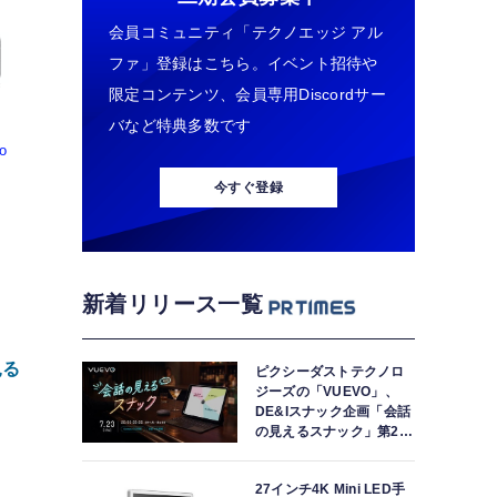
会員コミュニティ「テクノエッジ アル
ファ」登録はこちら。イベント招待や
限定コンテンツ、会員専用Discordサー
バなど特典多数です
o
今すぐ登録
新着リリース一覧
見る
ピクシーダストテクノロ
ジーズの「VUEVO」、
DE&Iスナック企画「会話
の見えるスナック」第2回
を開催。中途難聴の来店
者「数十年ぶりにスナッ
27インチ4K Mini LED手
クに戻れた」