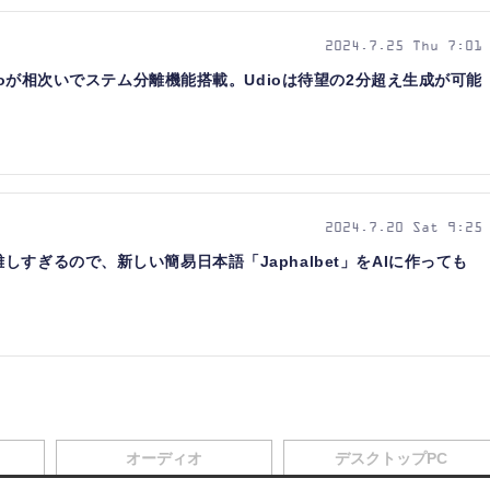
2024.7.25 Thu 7:01
dioが相次いでステム分離機能搭載。Udioは待望の2分超え生成が可能
2024.7.20 Sat 9:25
すぎるので、新しい簡易日本語「Japhalbet」をAIに作っても
オーディオ
デスクトップPC