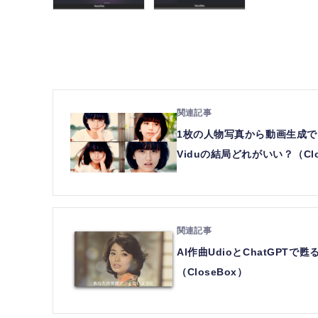
1枚の人物写真から動画生成でき
Viduの結局どれがいい？（Clo
AI作曲UdioとChatGPT
（CloseBox）