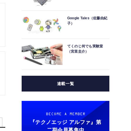
Google Tales（佐藤由紀
子）
てくのじ何でも実験室
（宮里圭介）
連載一覧
BECOME A MEMBER
『テクノエッジ アルファ』
第
二期会員募集中