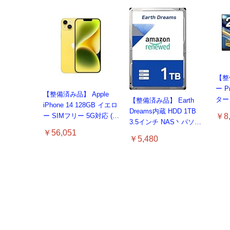
【整
ー P
【整備済み品】 Apple
ター 
【整備済み品】 Earth
iPhone 14 128GB イエロ
ルH
Dreams内蔵 HDD 1TB
￥8,
ー SIMフリー 5G対応 (整
HDMI
3.5インチ NAS丶パソコ
備済み品)
｜5
￥56,051
ンPC丶サーバー対応 ハ
￥5,480
トカ
ードディスク 保証1年
リー