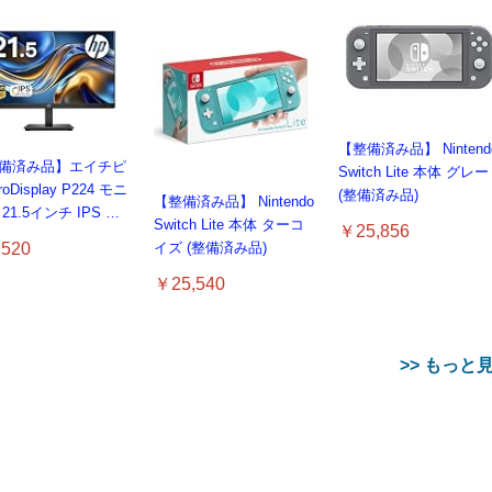
【整備済み品】 Nintend
備済み品】エイチピ
Switch Lite 本体 グレー
roDisplay P224 モニ
(整備済み品)
【整備済み品】 Nintendo
21.5インチ IPS フ
Switch Lite 本体 ターコ
￥25,856
D｜
520
イズ (整備済み品)
/DisplayPort/VGA
ms 応答｜ブルーライ
￥25,540
ット & フリッカーフ
｜VESA 対応
>> もっと