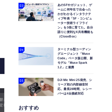
あのSFやガジェット、ゲ
ームに何年生で出会った
かがわかるインタラクテ
ィブ年表「SF・コンピュ
ーター技術ライフライ
ン」を3倍に育てた。自分
語りに便利なX共有機能も
（CloseBox）
高性能すぎて本人証明がないと買えないAIボイチェン
ターミナル型コーディン
AI DTMに欠かせない存
グエージェント「Muse
Code」ベータ版公開、新
モデル「Muse Spark
1.2」と連携
DJI Mic Mini 2S発売、シ
リーズ初の内部録音対
応。最長28時間、レシー
バーは4台接続対応
おすすめ