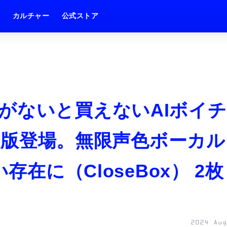
ム
カルチャー
公式ストア
がないと買えないAIボイチ
」製品版登場。無限声色ボーカル
存在に（CloseBox） 2枚
2024 Aug