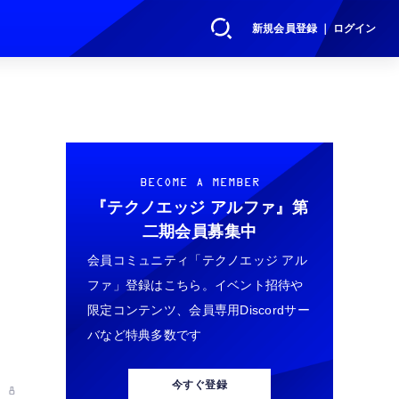
新規会員登録 ｜ ログイン
BECOME A MEMBER
『テクノエッジ アルファ』
第
二期会員募集中
会員コミュニティ「テクノエッジ アル
ファ」登録はこちら。イベント招待や
限定コンテンツ、会員専用Discordサー
バなど特典多数です
今すぐ登録
 8