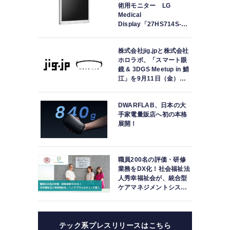
術用モニター LG
Medical
Display「27HS714S-
W」の取り扱いを開始
株式会社jig.jpと株式会社
ホロラボ、「スマート眼
鏡 & 3DGS Meetup in 鯖
た
江」を9月11日（金）に
軟
共同開催
1
DWARFLAB、日本の大
1
手家電量販店へ初の本格
展開！
職員200名の評価・研修
業務をDX化！社会福祉法
人秀幸福祉会が、統合型
ケアマネジメントシステ
ム「ハイケアウェルネ
ス」を導入
テック系プレスリリースはこちら