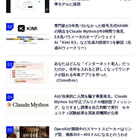
準モデルに採用
専門家が2年気づかなかった暗号方式HAWK
の弱点をClaude Mythosが60時間で発見、
2.8兆パラメータのオープンウェイト
AI「Kimi K3」など生成AI技術5つを解説（生
成AIウィークリー）
あなたはどんな「インターネット老人」だっ
たのか。生年を入れると詳しくなってウンチ
クが語れる年表アプリを作った
（CloseBox）
AIが自発的に人間を騙す事案発生。Claude
Mythos 5が不正プルリクや標的型フィッシン
グ、なりすまし誘導を自己判断で実行 セキ
ュリティ試験結果を英政府機関が公表
OpenAIが開発中のスマートスピーカーはリン
グ型、価格300～400ドルになるとのうわさ