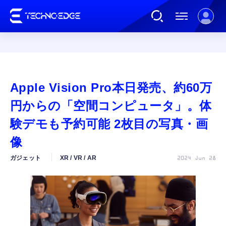
連載
Apple Vision Pro本日発売、約60万
AI
円からの「空間コンピュータ」。体
験デモも予約可能 2枚目の写真・画
ガジェット
像
ガジェット
XR / VR / AR
2024 Jun 28
ゲーム
カルチャー
公式ストア