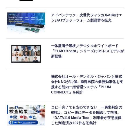
アドバンテック、次世代フィジカルAI向けエ
ッジAIプラットフォーム製品群を拡充
一体型電子黒板／デジタルホワイトボード
「ELMO Board」シリーズにOSレスモデルが
新登場
株式会社オール・デンタル・ジャパンと株式
会社NNGが共催、歯科医院の業務効率化を支
援する院内一括管理システム「PLUM
CONNECT」を紹介
コピー完了でも安心できない ー異常判定の
6割は、コピー後にデータを確認して判明。
「DATA119 Media Test」利用者が任意提供
した判定済み107件を初集計