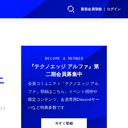
新規会員登録 ｜ ログイン
BECOME A MEMBER
『テクノエッジ アルファ』
第
二期会員募集中
止
会員コミュニティ「テクノエッジ アル
ファ」登録はこちら。イベント招待や
限定コンテンツ、会員専用Discordサー
バなど特典多数です
13
今すぐ登録