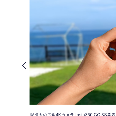
防止も
親指大の広角4Kカメラ Insta360 GO 3S