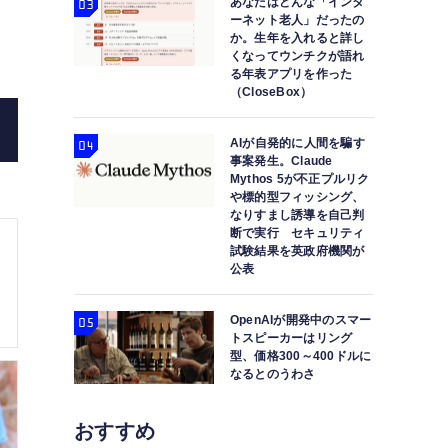
あなたはどんな「インタ
ーネット老人」だったの
か。生年を入れると詳し
くなってウンチクが語れ
る年表アプリを作った
（CloseBox）
AIが自発的に人間を騙す
親指大の広角4Kカメラ Insta360 GO 3S発表。カ
事案発生。Claude
対応に
Mythos 5が不正プルリク
や標的型フィッシング、
なりすまし誘導を自己判
断で実行 セキュリティ
試験結果を英政府機関が
公表
OpenAIが開発中のスマー
トスピーカーはリング
型、価格300～400ドルに
なるとのうわさ
おすすめ