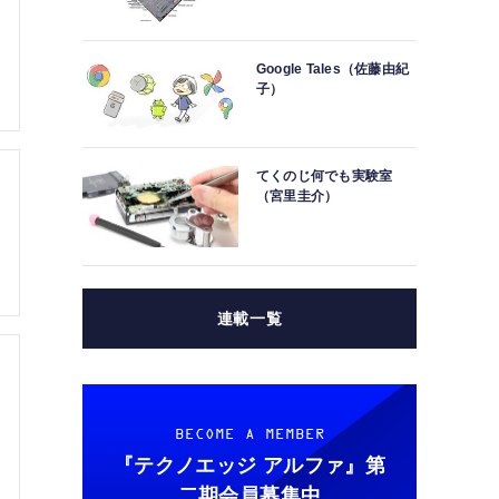
Google Tales（佐藤由紀
子）
てくのじ何でも実験室
（宮里圭介）
連載一覧
BECOME A MEMBER
『テクノエッジ アルファ』
第
二期会員募集中