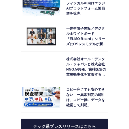
フィジカルAI向けエッジ
AIプラットフォーム製品
群を拡充
一体型電子黒板／デジタ
ルホワイトボード
「ELMO Board」シリー
ズにOSレスモデルが新登
場
株式会社オール・デンタ
ル・ジャパンと株式会社
NNGが共催、歯科医院の
業務効率化を支援する院
内一括管理システム
「PLUM CONNECT」を
コピー完了でも安心でき
紹介
ない ー異常判定の6割
は、コピー後にデータを
確認して判明。
「DATA119 Media
Test」利用者が任意提供
した判定済み107件を初
集計
テック系プレスリリースはこちら