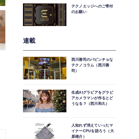
テクノエッジへのご寄付
のお願い
連載
西川善司のバビンチョな
テクノコラム（西川善
司）
生成AIグラビアをグラビ
アカメラマンが作るとど
うなる？（西川和久）
人知れず消えていったマ
イナーCPUを語ろう（大
原雄介）