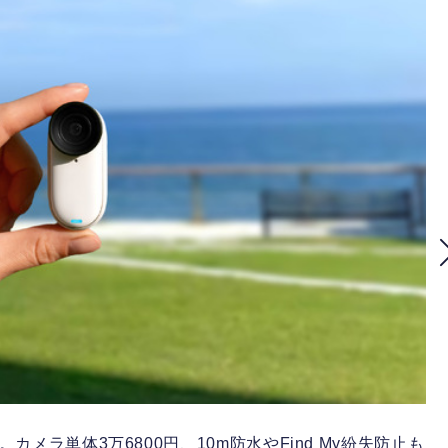
発表。カメラ単体3万6800円、10m防水やFind My紛失防止も