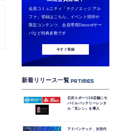
会員コミュニティ「テクノエッジ アル
ファ」登録はこちら。イベント招待や
限定コンテンツ、会員専用Discordサー
バなど特典多数です
今すぐ登録
新着リリース一覧
石井スポーツ28店舗にモ
バイルバッテリーレンタ
ル「充レン」を導入
アドバンテック、次世代