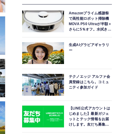
Amazonプライム感謝祭
で高性能ロボット掃除機
MOVA P50 Ultraが半額＋
さらに5％オフ。水拭きモ
ップ自動洗浄・乾燥まで
対応ハイエンドモデル
生成AIグラビアギャラリ
ー
テクノエッジ アルファ会
員登録はこちら。コミュ
ニティ参加ガイド
【LINE公式アカウントは
じめました】最新ガジェ
ットとテック情報をお届
けします。友だち募集
中。