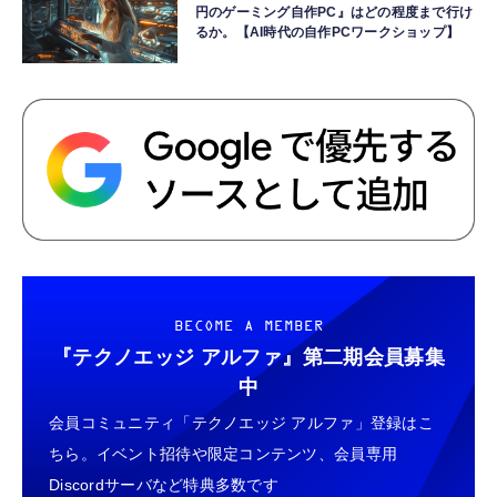
円のゲーミング自作PC』はどの程度まで行け
るか。【AI時代の自作PCワークショップ】
BECOME A MEMBER
『テクノエッジ アルファ』
第二期会員募集
中
会員コミュニティ「テクノエッジ アルファ」登録はこ
ちら。イベント招待や限定コンテンツ、会員専用
Discordサーバなど特典多数です