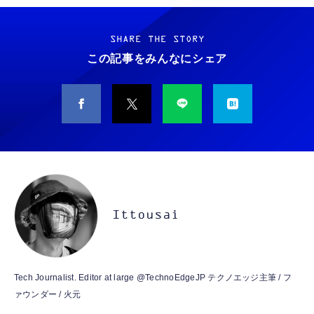
Grithope イヤホン タイプC【2026新モデル
霊界コミュニケーションロボット BAKETAN
耐久性】 有線イヤホン マイク付き HiFi音質
WARASHI ばけたん ワラシ 改 KAI
ノイズ低減 重低音 遅延なし
SHARE THE STORY
￥5,400
この記事をみんなにシェア
￥949
CASIO Moflin(モフリン）シルバー PE-
タイプc 寝ホンイヤホン 寝ホン type-c 有線
M10SR AIペット（コミュニケーションロボッ
睡眠用イヤホン 【音質強化バージョン
ト）
iPhone 15/16/17対応】横向きに寝ると耳が圧
迫されない ソフトシリコンで柔らかい 超軽量
￥53,900
￥2,199
超小型 外部ノイズ遮断 音質良い リモコン マ
イク付き 安眠 仕事 勉強 通勤通学最適（黑-
CASIO Moflin(モフリン）ゴールドPE-
typec）
Lightning to 3.5mm イヤホンジャック 変換
M10GD AIペット（コミュニケーションロボ
MFi認証 【ハイレゾ音質】 内蔵DAC 遅延な
ット）
Ittousai
し 48ビット/96KHz 音量調節対応
￥53,900
￥999
霊界コミュニケーションロボット BAKETAN
【HIFI音質】iphone イヤホンジャック ライ
Tech Journalist. Editor at large @TechnoEdgeJP テクノエッジ主筆 / フ
WARASHI ばけたん ワラシ 桃 MOMO
トニング イヤホン 変換 MFI認証 4極 内蔵
ァウンダー / 火元
DAC 遅延なし 音量調節/音楽
￥5,400