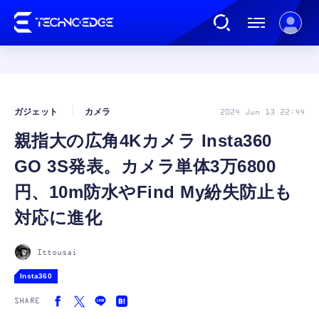
連載
ガジェット
カメラ
2024 Jun 13 22:44
親指大の広角4Kカメラ Insta360
AI
GO 3S発表。カメラ単体3万6800
ガジェット
円、10m防水やFind My紛失防止も
対応に進化
ゲーム
Ittousai
カルチャー
Insta360
SHARE
公式ストア