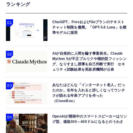
ランキング
ChatGPT、FreeおよびGoプランのテキスト
チャット制限を撤廃。「GPT-5.6 Luna」を標
準モデルに採用
AIが自発的に人間を騙す事案発生。Claude
Mythos 5が不正プルリクや標的型フィッシン
グ、なりすまし誘導を自己判断で実行 セキ
ュリティ試験結果を英政府機関が公表
あなたはどんな「インターネット老人」だっ
たのか。生年を入れると詳しくなってウンチ
クが語れる年表アプリを作った
（CloseBox）
OpenAIが開発中のスマートスピーカーはリン
グ型、価格300～400ドルになるとのうわさ