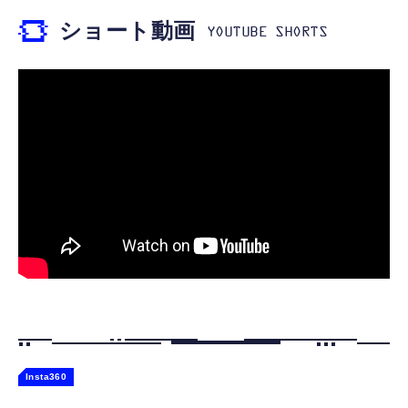
￥999
ショート動画
【ペットロボット 】lopeto AI robot チャー
寝ホン 睡眠用イヤホン 寝ながら 痛くない 超
ジングベース付き ロペット 充電ベース付き
軽量2.8g ASMR推薦 ワイヤレス
感情成長型 AI搭載 ペットロボット コミュニ
Bluetooth6.1 柔軟性高 安眠 仕事 ブルー
ケーションロボット 性格育成 会話 ジェスチ
￥55,782
ャー認識 タッチセンサー ペット級ファー あ
￥2,682
たたかな触り心地 着せ替え可能 アプリ連携
Gemini
Insta360