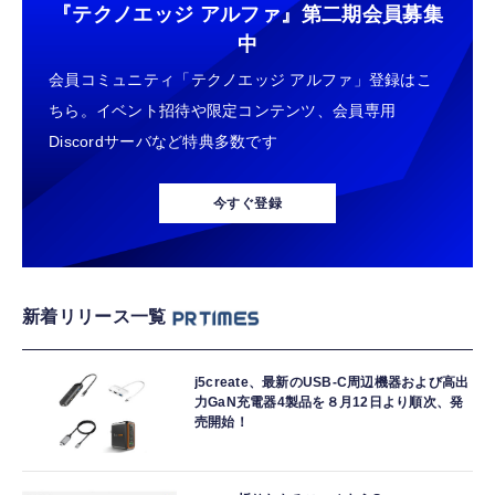
『テクノエッジ アルファ』
第二期会員募集
中
会員コミュニティ「テクノエッジ アルファ」登録はこ
ちら。イベント招待や限定コンテンツ、会員専用
Discordサーバなど特典多数です
今すぐ登録
新着リリース一覧
j5create、最新のUSB-C周辺機器および高出
力GaN充電器4製品を８月12日より順次、発
売開始！