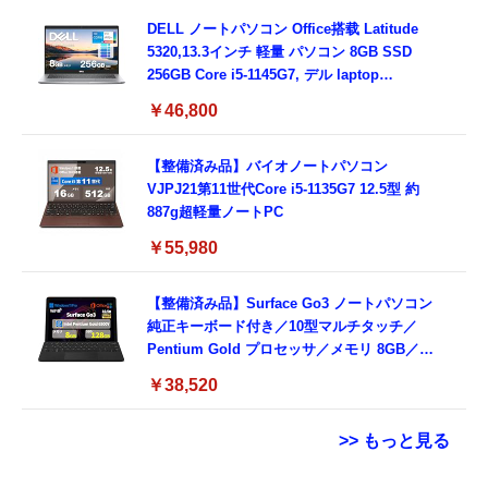
16GB,SSD512GB）
DELL ノートパソコン Office搭载 Latitude
5320,13.3インチ 軽量 パソコン 8GB SSD
256GB Core i5-1145G7, デル laptop
windows 11,中古 ノートPC 日本語キーボー
￥46,800
ド付き (整備済み品)
【整備済み品】バイオノートパソコン
VJPJ21第11世代Core i5-1135G7 12.5型 約
887g超軽量ノートPC
￥55,980
【整備済み品】Surface Go3 ノートパソコン
純正キーボード付き／10型マルチタッチ／
Pentium Gold プロセッサ／メモリ 8GB／
SSD 128GB／Windows11 Office／WiFi-6
￥38,520
Bluetooth5.0／USB-C／1080p顔認証カメラ
>> もっと見る