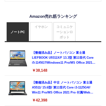
Amazon売れ筋ランキング
イヤホン
コミュニケ
ノートPC
ーションロ
ボット
【整備済み品】ノートパソコン 富士通
LIEFBOOK U9311X/F 13.3型 第11世代 Core
i5-1145G7/Windows11 Pro/MS Office 2021搭
載/Webカメラ/Wifi・Bluetooth・HDMI・
￥38,148
Type-C/360度回転対応/有線静音マウス付
属/180日保証(タッチスクリーン/メモリ
8GB,SSD256GB)
【整備済み品】中古 ノートパソコン 富士通
A5511/ 15.6型/ 第11世代 Core i3-1125G4//
Win11 Pro/MS Office 2021 Pro 付属/Webカ
メラ/DVD/豊富な接続端子 (HDMI, VGA, USB
￥42,398
3.0)/ 有線静音マウス付属/ 180日保証（メモリ