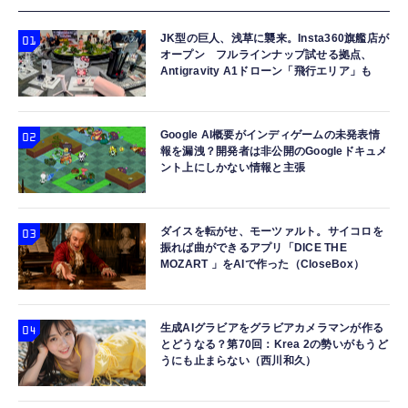
JK型の巨人、浅草に襲来。Insta360旗艦店が
オープン フルラインナップ試せる拠点、
Antigravity A1ドローン「飛行エリア」も
Google AI概要がインディゲームの未発表情
報を漏洩？開発者は非公開のGoogleドキュメ
ント上にしかない情報と主張
ダイスを転がせ、モーツァルト。サイコロを
振れば曲ができるアプリ「DICE THE
MOZART 」をAIで作った（CloseBox）
生成AIグラビアをグラビアカメラマンが作る
とどうなる？第70回：Krea 2の勢いがもうど
うにも止まらない（西川和久）