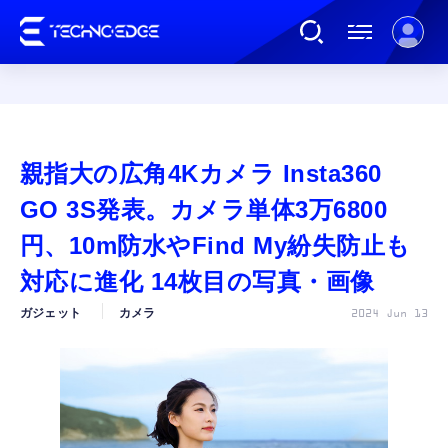
連載
親指大の広角4Kカメラ Insta360
AI
GO 3S発表。カメラ単体3万6800
円、10m防水やFind My紛失防止も
ガジェット
対応に進化 14枚目の写真・画像
ガジェット
カメラ
2024 Jun 13
ゲーム
カルチャー
公式ストア