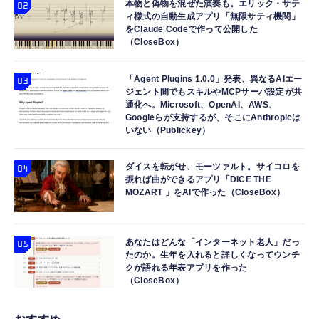
本物と偽物を混ぜた演奏も。エリック・サテ
ィ様式の自動生成アプリ「無限サティ機関」
をClaude Codeで作って公開した
（CloseBox）
「Agent Plugins 1.0.0」発表、異なるAIエー
ジェント間でもスキルやMCPサーバ設定が共
通化へ。Microsoft、OpenAI、AWS、
Googleらが支持するが、そこにAnthropicは
いない（Publickey）
ダイスを転がせ、モーツァルト。サイコロを
振れば曲ができるアプリ「DICE THE
MOZART 」をAIで作った（CloseBox）
あなたはどんな「インターネット老人」だっ
たのか。生年を入れると詳しくなってウンチ
クが語れる年表アプリを作った
（CloseBox）