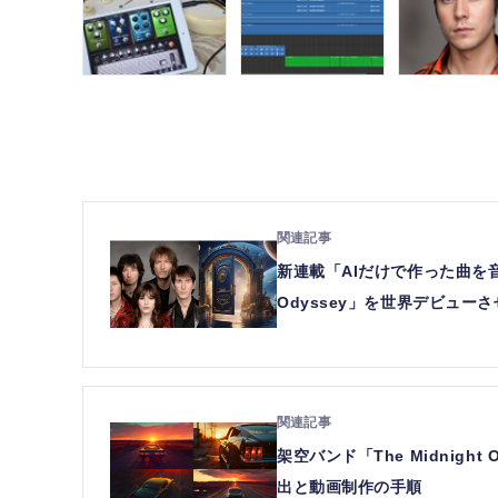
新連載「AIだけで作った曲を音
Odyssey」を世界デビュー
架空バンド「The Midnig
出と動画制作の手順