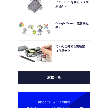
イナーCPUを語ろう（大
原雄介）
Google Tales（佐藤由紀
子）
てくのじ何でも実験室
（宮里圭介）
連載一覧
BECOME A MEMBER