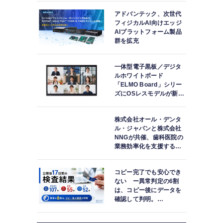
アドバンテック、次世代
フィジカルAI向けエッジ
AIプラットフォーム製品
群を拡充
一体型電子黒板／デジタ
ルホワイトボード
「ELMO Board」シリー
ズにOSレスモデルが新登
場
株式会社オール・デンタ
ル・ジャパンと株式会社
NNGが共催、歯科医院の
業務効率化を支援する院
内一括管理システム
「PLUM CONNECT」を
コピー完了でも安心でき
紹介
ない ー異常判定の6割
は、コピー後にデータを
確認して判明。
「DATA119 Media
Test」利用者が任意提供