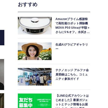
おすすめ
Amazonプライム感謝祭
で高性能ロボット掃除機
MOVA P50 Ultraが半額＋
さらに5％オフ。水拭きモ
ップ自動洗浄・乾燥まで
世界デビューした生成AI架空バンドの曲を人力カバ
対応ハイエンドモデル
生成AIグラビアギャラリ
れる人を募集します（AIだけで作
ー
テクノエッジ アルファ会
員登録はこちら。コミュ
ニティ参加ガイド
【LINE公式アカウントは
じめました】最新ガジェ
ットとテック情報をお届