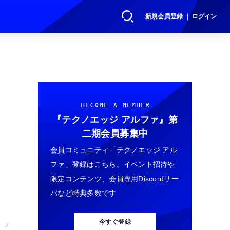
新規会員登録 ｜ ログイン
BECOME A MEMBER
『テクノエッジ アルファ』
第
二期会員募集中
会員コミュニティ「テクノエッジ アル
ファ」登録はこちら。イベント招待や
限定コンテンツ、会員専用Discordサー
バなど特典多数です
今すぐ登録
 7