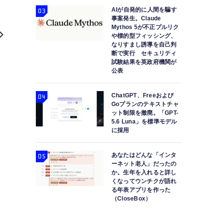
AIが自発的に人間を騙す
事案発生。Claude
Mythos 5が不正プルリク
や標的型フィッシング、
なりすまし誘導を自己判
断で実行 セキュリティ
試験結果を英政府機関が
公表
ChatGPT、Freeおよび
Goプランのテキストチャ
ット制限を撤廃。「GPT-
5.6 Luna」を標準モデル
に採用
あなたはどんな「インタ
ーネット老人」だったの
か。生年を入れると詳し
くなってウンチクが語れ
る年表アプリを作った
（CloseBox）