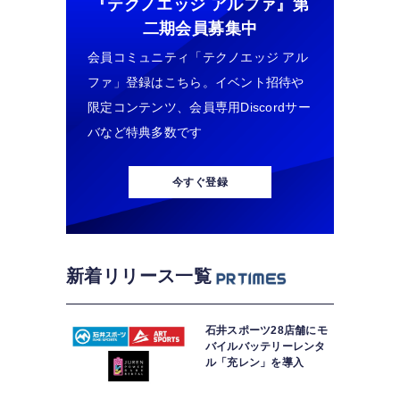
『テクノエッジ アルファ』
第
二期会員募集中
会員コミュニティ「テクノエッジ アル
ファ」登録はこちら。イベント招待や
限定コンテンツ、会員専用Discordサー
バなど特典多数です
今すぐ登録
新着リリース一覧
石井スポーツ28店舗にモ
バイルバッテリーレンタ
ル「充レン」を導入