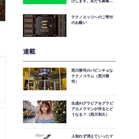
けします。友だち募集
中。
テクノエッジへのご寄付
のお願い
連載
西川善司のバビンチョな
テクノコラム（西川善
司）
生成AIグラビアをグラビ
アカメラマンが作るとど
うなる？（西川和久）
人知れず消えていったマ