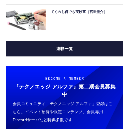
てくのじ何でも実験室（宮里圭介）
連載一覧
BECOME A MEMBER
『テクノエッジ アルファ』
第二期会員募集
中
会員コミュニティ「テクノエッジ アルファ」登録はこ
ちら。イベント招待や限定コンテンツ、会員専用
Discordサーバなど特典多数です