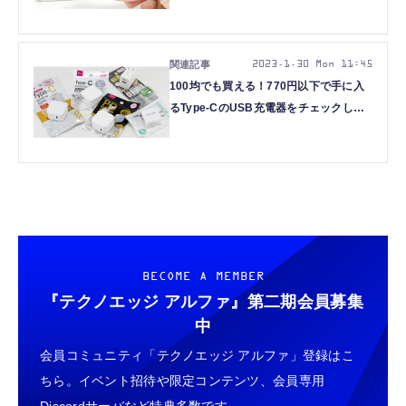
別に活躍：#てくのじ何でも実験室
2023.1.30 Mon 11:45
100均でも買える！770円以下で手に入
るType-CのUSB充電器をチェックして
みました：#てくのじ何でも実験室
BECOME A MEMBER
『テクノエッジ アルファ』
第二期会員募集
中
会員コミュニティ「テクノエッジ アルファ」登録はこ
ちら。イベント招待や限定コンテンツ、会員専用