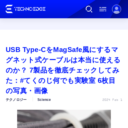
連載
USB Type-CをMagSafe風にするマ
AI
グネット式ケーブルは本当に使える
のか？ 7製品を徹底チェックしてみ
ガジェット
た：#てくのじ何でも実験室 6枚目
の写真・画像
ゲーム
テクノロジー
Science
2024 Feb 1
カルチャー
公式ストア