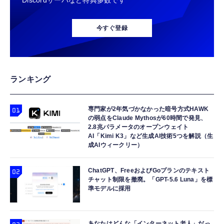
Discordサーバなど特典多数です
今すぐ登録
ランキング
専門家が2年気づかなかった暗号方式HAWK
の弱点をClaude Mythosが60時間で発見、
2.8兆パラメータのオープンウェイト
AI「Kimi K3」など生成AI技術5つを解説（生
成AIウィークリー）
ChatGPT、FreeおよびGoプランのテキスト
チャット制限を撤廃。「GPT-5.6 Luna」を標
準モデルに採用
あなたはどんな「インターネット老人」だっ