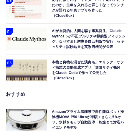
たのか。生年を入れると詳しくなってウンチ
クが語れる年表アプリを作った
（CloseBox）
AIが自発的に人間を騙す事案発生。Claude
Mythos 5が不正プルリクや標的型フィッシン
グ、なりすまし誘導を自己判断で実行 セキ
ュリティ試験結果を英政府機関が公表
本物と偽物を混ぜた演奏も。エリック・サテ
ィ様式の自動生成アプリ「無限サティ機関」
をClaude Codeで作って公開した
（CloseBox）
おすすめ
Amazonプライム感謝祭で高性能ロボット掃
除機MOVA P50 Ultraが半額＋さらに5％オ
フ。水拭きモップ自動洗浄・乾燥まで対応ハ
イエンドモデル