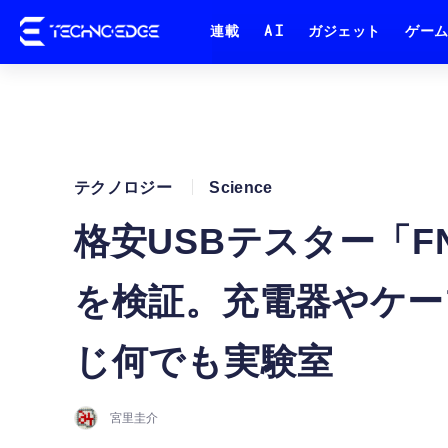
連載
AI
ガジェット
ゲー
テクノロジー
Science
格安USBテスター「F
を検証。充電器やケー
じ何でも実験室
宮里圭介