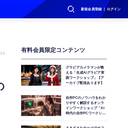
新規会員登録 ｜ ログイン
有料会員限定コンテンツ
55
グラビアカメラマンが教
える「生成AIグラビア実
践ワークショップ」【ア
の
ーカイブ配信あります】
自作PCのノウハウをわか
りやすく解説するオンラ
インワークショップ「AI
時代の自作PCワークショ
ップ」【アーカイブ配信
あります】