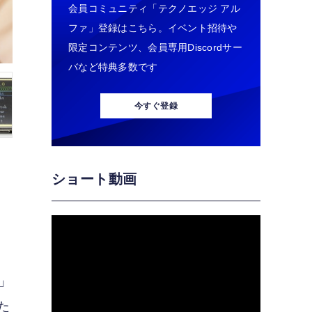
会員コミュニティ「テクノエッジ アル
ファ」登録はこちら。イベント招待や
限定コンテンツ、会員専用Discordサー
バなど特典多数です
今すぐ登録
か
ショート動画
」
た