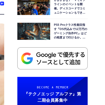
さまざまなテーマでオフ
ラインのイベントを開
催。ディスコードでコミ
ュニケーションもできま
す
PS5 Proクラス性能目指
す『OS代込みで12万円の
ゲーミング自作PC』はど
の程度まで行けるか。
【AI時代の自作PCワーク
ショップ】
BECOME A MEMBER
『テクノエッジ アルファ』
第
二期会員募集中