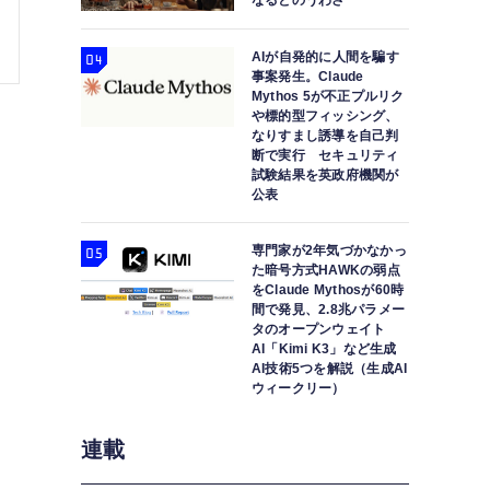
なるとのうわさ
AIが自発的に人間を騙す
事案発生。Claude
Mythos 5が不正プルリク
や標的型フィッシング、
なりすまし誘導を自己判
は
断で実行 セキュリティ
試験結果を英政府機関が
う
公表
専門家が2年気づかなかっ
た暗号方式HAWKの弱点
をClaude Mythosが60時
間で発見、2.8兆パラメー
タのオープンウェイト
AI「Kimi K3」など生成
AI技術5つを解説（生成AI
ウィークリー）
連載