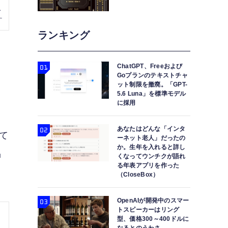
ランキング
ChatGPT、Freeおよび
Goプランのテキストチャ
く
ット制限を撤廃。「GPT-
5.6 Luna」を標準モデル
に採用
あなたはどんな「インタ
て
ーネット老人」だったの
か。生年を入れると詳し
品
くなってウンチクが語れ
る年表アプリを作った
（CloseBox）
OpenAIが開発中のスマー
トスピーカーはリング
型、価格300～400ドルに