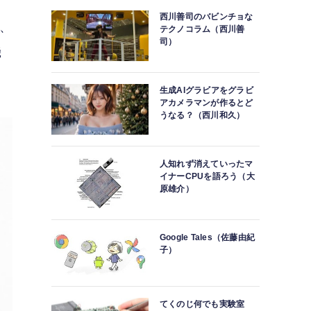
西川善司のバビンチョな
8、
テクノコラム（西川善
司）
機
生成AIグラビアをグラビ
アカメラマンが作るとど
うなる？（西川和久）
人知れず消えていったマ
イナーCPUを語ろう（大
原雄介）
Google Tales（佐藤由紀
子）
てくのじ何でも実験室