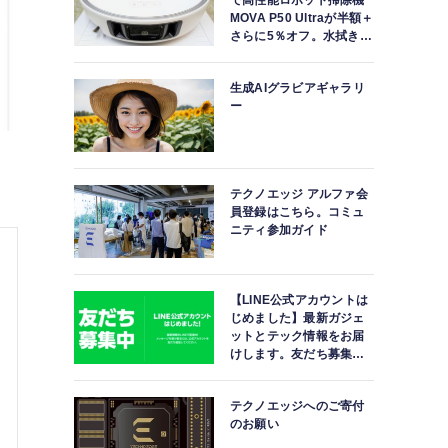
で高性能ロボット掃除機
MOVA P50 Ultraが半額＋
さらに5％オフ。水拭きモ
ップ自動洗浄・乾燥まで
対応ハイエンドモデル
生成AIグラビアギャラリ
ー
テクノエッジ アルファ会
員登録はこちら。コミュ
ニティ参加ガイド
【LINE公式アカウントは
じめました】最新ガジェ
ットとテック情報をお届
けします。友だち募集
中。
テクノエッジへのご寄付
のお願い