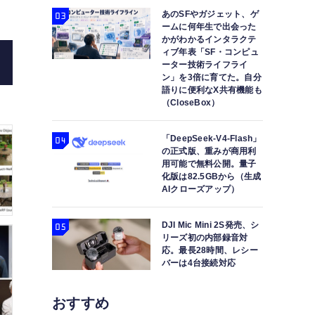
デル「Mixtral 8x7B」など重
あのSFやガジェット、ゲ
ームに何年生で出会った
かがわかるインタラクテ
ィブ年表「SF・コンピュ
ーター技術ライフライ
ン」を3倍に育てた。自分
語りに便利なX共有機能も
（CloseBox）
「DeepSeek-V4-Flash」
の正式版、重みが商用利
用可能で無料公開。量子
化版は82.5GBから（生成
AIクローズアップ）
DJI Mic Mini 2S発売、シ
リーズ初の内部録音対
応。最長28時間、レシー
バーは4台接続対応
おすすめ