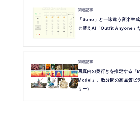
「Suno」と一味違う音楽生成
せ替えAI「Outfit Any
写真内の奥行きを推定する「Mar
Model」、数分間の高品質ビ
リー）