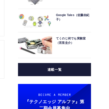
Google Tales（佐藤由紀
子）
てくのじ何でも実験室
（宮里圭介）
連載一覧
BECOME A MEMBER
『テクノエッジ アルファ』
第
二期会員募集中