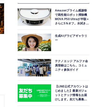
Amazonプライム感謝祭
で高性能ロボット掃除機
MOVA P50 Ultraが半額＋
さらに5％オフ。水拭きモ
ップ自動洗浄・乾燥まで
対応ハイエンドモデル
生成AIグラビアギャラリ
ー
テクノエッジ アルファ会
員登録はこちら。コミュ
ニティ参加ガイド
【LINE公式アカウントは
じめました】最新ガジェ
ットとテック情報をお届
けします。友だち募集
中。