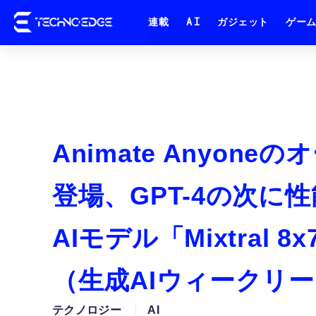
連載
AI
ガジェット
ゲー
Animate Anyo
登場、GPT-4の次に
AIモデル「Mixtral
（生成AIウィークリー
テクノロジー
AI