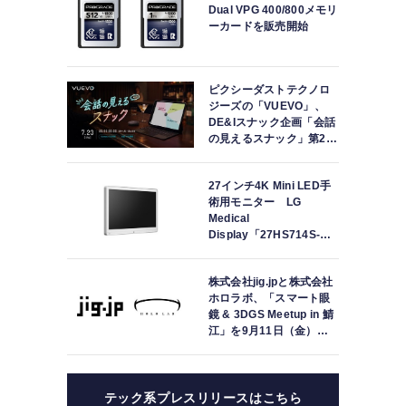
Dual VPG 400/800メモリ
ーカードを販売開始
ピクシーダストテクノロ
ジーズの「VUEVO」、
DE&Iスナック企画「会話
の見えるスナック」第2回
を開催。中途難聴の来店
者「数十年ぶりにスナッ
27インチ4K Mini LED手
クに戻れた」
術用モニター LG
Medical
Display「27HS714S-
W」の取り扱いを開始
株式会社jig.jpと株式会社
ホロラボ、「スマート眼
鏡 & 3DGS Meetup in 鯖
江」を9月11日（金）に
共同開催
テック系プレスリリースはこちら