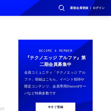
新規会員登録 ｜ ログイン
BECOME A MEMBER
『テクノエッジ アルファ』
第
二期会員募集中
会員コミュニティ「テクノエッジ アル
ファ」登録はこちら。イベント招待や
限定コンテンツ、会員専用Discordサー
バなど特典多数です
今すぐ登録
15