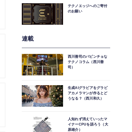
テクノエッジへのご寄付
のお願い
連載
西川善司のバビンチョな
テクノコラム（西川善
司）
生成AIグラビアをグラビ
アカメラマンが作るとど
うなる？（西川和久）
人知れず消えていったマ
イナーCPUを語ろう（大
原雄介）