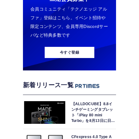
会員コミュニティ「テクノエッジ アル
ファ」登録はこちら。イベント招待や
限定コンテンツ、会員専用Discordサー
バなど特典多数です
今すぐ登録
新着リリース一覧
【ALLDOCUBE】8.8イ
ンチゲーミングタブレッ
ト「iPlay 80 mini
Turbo」を8月13日に日本
で世界最速発売
CFexpress 4.0 Type A