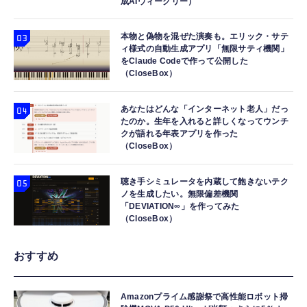
成AIウィークリー）
本物と偽物を混ぜた演奏も。エリック・サテ
ィ様式の自動生成アプリ「無限サティ機関」
をClaude Codeで作って公開した
（CloseBox）
あなたはどんな「インターネット老人」だっ
たのか。生年を入れると詳しくなってウンチ
クが語れる年表アプリを作った
（CloseBox）
聴き手シミュレータを内蔵して飽きないテク
ノを生成したい。無限偏差機関
「DEVIATION∞」を作ってみた
（CloseBox）
おすすめ
Amazonプライム感謝祭で高性能ロボット掃