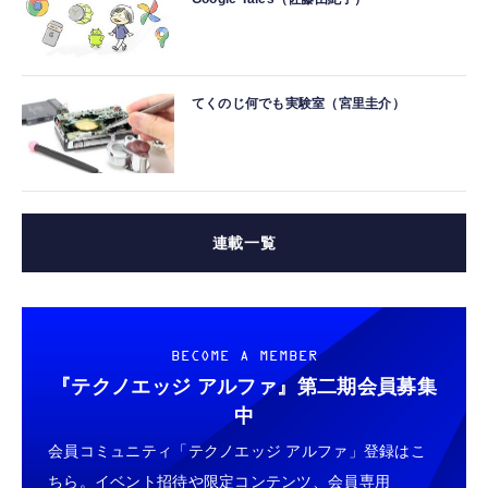
てくのじ何でも実験室（宮里圭介）
連載一覧
BECOME A MEMBER
『テクノエッジ アルファ』
第二期会員募集
中
会員コミュニティ「テクノエッジ アルファ」登録はこ
ちら。イベント招待や限定コンテンツ、会員専用