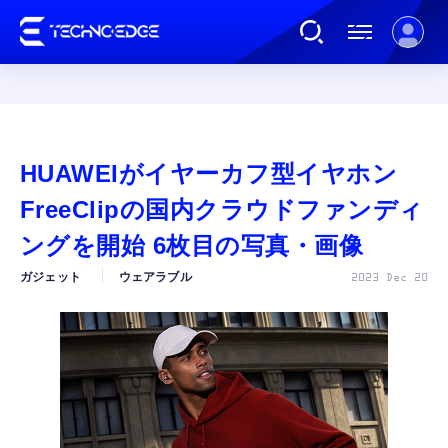
連載
HUAWEIがイヤーカフ型イヤホン
AI
FreeClipの国内クラウドファンディ
ングを開始 6枚目の写真・画像
ガジェット
ガジェット
ウェアラブル
2023 Dec 20
ゲーム
カルチャー
公式ストア