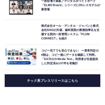
一体型電子黒板／デジタルホワイトボード
「ELMO Board」シリーズにOSレスモデルが
新登場
株式会社オール・デンタル・ジャパンと株式
会社NNGが共催、歯科医院の業務効率化を支
援する院内一括管理システム「PLUM
CONNECT」を紹介
コピー完了でも安心できない ー異常判定の
6割は、コピー後にデータを確認して判明。
「DATA119 Media Test」利用者が任意提供
した判定済み107件を初集計
テック系プレスリリースはこちら