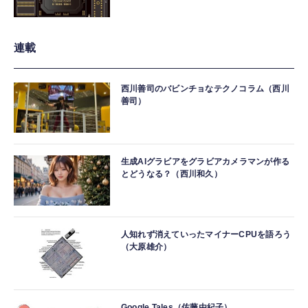
連載
西川善司のバビンチョなテクノコラム（西川
善司）
生成AIグラビアをグラビアカメラマンが作る
とどうなる？（西川和久）
人知れず消えていったマイナーCPUを語ろう
（大原雄介）
Google Tales（佐藤由紀子）