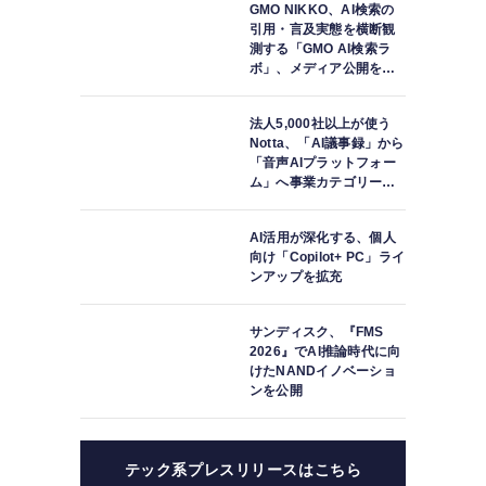
GMO NIKKO、AI検索の
引用・言及実態を横断観
測する「GMO AI検索ラ
ボ」、メディア公開を開
始
法人5,000社以上が使う
Notta、「AI議事録」から
「音声AIプラットフォー
ム」へ事業カテゴリーを
再定義
AI活用が深化する、個人
向け「Copilot+ PC」ライ
ンアップを拡充
サンディスク、『FMS
2026』でAI推論時代に向
けたNANDイノベーショ
ンを公開
テック系プレスリリースはこちら