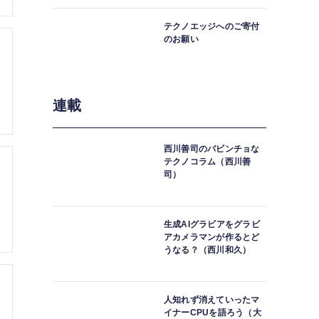
中。
テクノエッジへのご寄付
のお願い
連載
西川善司のバビンチョな
テクノコラム（西川善
司）
生成AIグラビアをグラビ
アカメラマンが作るとど
うなる？（西川和久）
人知れず消えていったマ
イナーCPUを語ろう（大