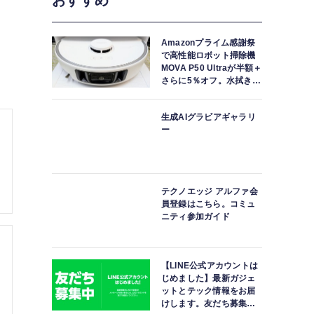
おすすめ
Amazonプライム感謝祭
で高性能ロボット掃除機
MOVA P50 Ultraが半額＋
さらに5％オフ。水拭きモ
ップ自動洗浄・乾燥まで
対応ハイエンドモデル
生成AIグラビアギャラリ
ー
テクノエッジ アルファ会
員登録はこちら。コミュ
ニティ参加ガイド
【LINE公式アカウントは
じめました】最新ガジェ
ットとテック情報をお届
けします。友だち募集