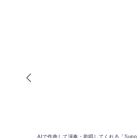
のも
AIで作曲して演奏・歌唱してくれる「Suno