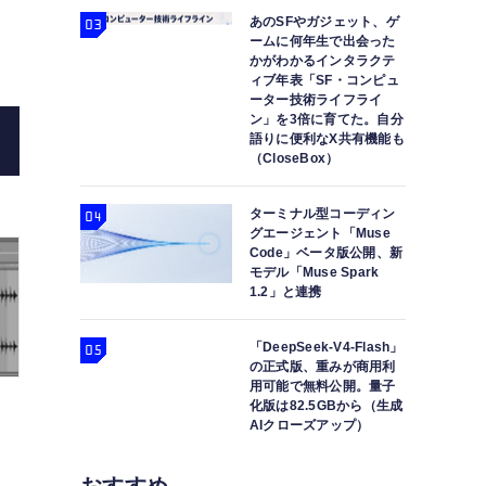
あのSFやガジェット、ゲ
あるよ（Clo
ームに何年生で出会った
かがわかるインタラクテ
ィブ年表「SF・コンピュ
ーター技術ライフライ
ン」を3倍に育てた。自分
語りに便利なX共有機能も
（CloseBox）
ターミナル型コーディン
グエージェント「Muse
Code」ベータ版公開、新
モデル「Muse Spark
1.2」と連携
「DeepSeek-V4-Flash」
の正式版、重みが商用利
用可能で無料公開。量子
化版は82.5GBから（生成
AIクローズアップ）