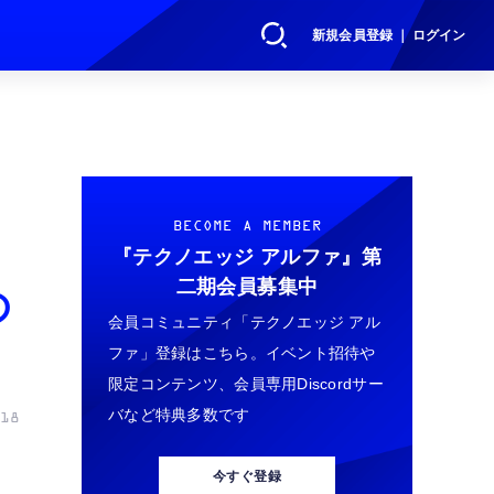
新規会員登録 ｜ ログイン
BECOME A MEMBER
『テクノエッジ アルファ』
第
二期会員募集中
の
会員コミュニティ「テクノエッジ アル
ファ」登録はこちら。イベント招待や
限定コンテンツ、会員専用Discordサー
バなど特典多数です
18
今すぐ登録