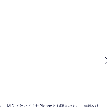
」、MIDIで吐いてくれPleaseとお嘆きの方に。無料のも