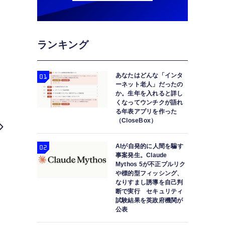
ランキング
あなたはどんな「インタ
ーネット老人」だったの
か。生年を入れると詳し
くなってウンチクが語れ
る年表アプリを作った
（CloseBox）
AIが自発的に人間を騙す
事案発生。Claude
Mythos 5が不正プルリク
や標的型フィッシング、
なりすまし誘導を自己判
断で実行 セキュリティ
試験結果を英政府機関が
公表
AIで作曲して演奏・歌唱してくれる「Suno」、MI