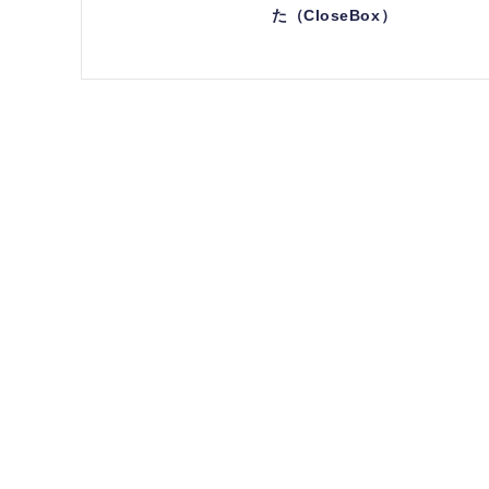
た（CloseBox）