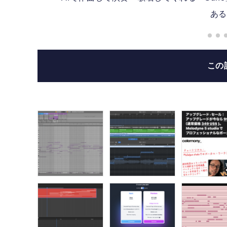
ある
この