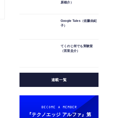
原雄介）
Google Tales（佐藤由紀
子）
てくのじ何でも実験室
（宮里圭介）
連載一覧
BECOME A MEMBER
『テクノエッジ アルファ』
第