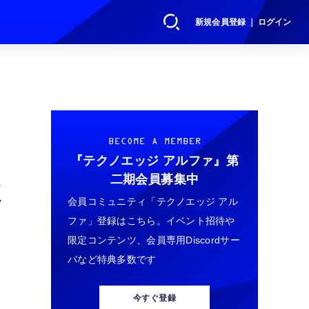
新規会員登録 ｜ ログイン
に
BECOME A MEMBER
『テクノエッジ アルファ』
第
二期会員募集中
数
会員コミュニティ「テクノエッジ アル
ファ」登録はこちら。イベント招待や
限定コンテンツ、会員専用Discordサー
バなど特典多数です
今すぐ登録