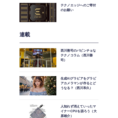
テクノエッジへのご寄付
のお願い
連載
西川善司のバビンチョな
テクノコラム（西川善
司）
生成AIグラビアをグラビ
アカメラマンが作るとど
うなる？（西川和久）
人知れず消えていったマ
イナーCPUを語ろう（大
原雄介）