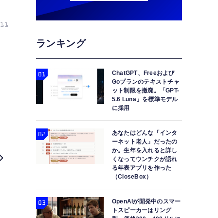
11
ランキング
ChatGPT、Freeおよび
Goプランのテキストチャ
ット制限を撤廃。「GPT-
5.6 Luna」を標準モデル
に採用
あなたはどんな「インタ
ーネット老人」だったの
か。生年を入れると詳し
くなってウンチクが語れ
る年表アプリを作った
（CloseBox）
OpenAIが開発中のスマー
トスピーカーはリング