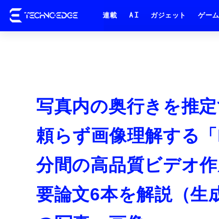
連載
AI
ガジェット
ゲー
写真内の奥行きを推定す
頼らず画像理解する「Larg
分間の高品質ビデオ作成
要論文6本を解説（生成