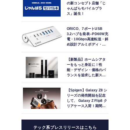
の新コンセプト店舗「じ
ゃんぱらモバイルプラ
ス」誕生！
ORICO、7ポートUSB
3.2ハブを発表--PD60W充
電・10Gbps高速転送・斜
め設計アルミボディ・セ
ルフ/バスパワー両対応
【新製品】ホームシアタ
ーをもっと身近に！性
能・デザイン・価格のバ
ランスを追求した新スピ
ーカーシステム「HF-
SP250シリーズ」を発売
【Spigen】Galaxy Z8 シ
リーズの発売開始を記念
して、 Galaxy Z Flip8 ク
リアケース入荷！期間限
定のセールも実施中！
テック系プレスリリースはこちら