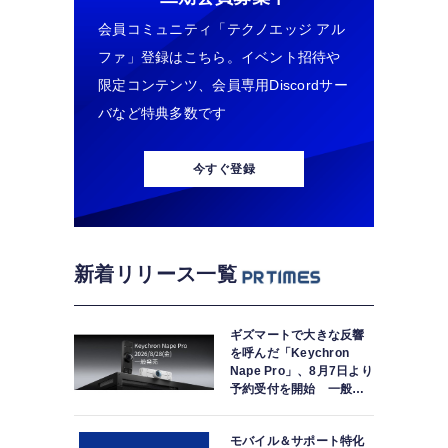
会員コミュニティ「テクノエッジ アル
ファ」登録はこちら。イベント招待や
限定コンテンツ、会員専用Discordサー
バなど特典多数です
今すぐ登録
新着リリース一覧
ギズマートで大きな反響
を呼んだ「Keychron
Nape Pro」、8月7日より
予約受付を開始 一般販
売は8月28日
モバイル＆サポート特化