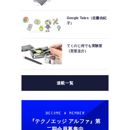
Google Tales（佐藤由紀
子）
てくのじ何でも実験室
（宮里圭介）
連載一覧
BECOME A MEMBER
『テクノエッジ アルファ』
第
二期会員募集中