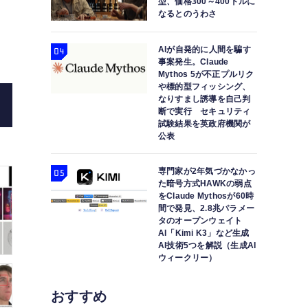
型、価格300～400ドルに
なるとのうわさ
AIが自発的に人間を騙す
事案発生。Claude
Mythos 5が不正プルリク
や標的型フィッシング、
写真内の奥行きを推定する「Marigold」、言語に頼らず
なりすまし誘導を自己判
断で実行 セキュリティ
間の高品質ビデオ作成する「Vchitect」な
試験結果を英政府機関が
公表
専門家が2年気づかなかっ
た暗号方式HAWKの弱点
をClaude Mythosが60時
間で発見、2.8兆パラメー
タのオープンウェイト
AI「Kimi K3」など生成
AI技術5つを解説（生成AI
ウィークリー）
おすすめ