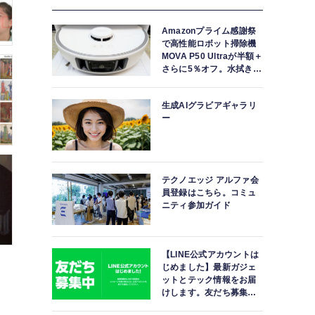
Amazonプライム感謝祭
で高性能ロボット掃除機
MOVA P50 Ultraが半額＋
さらに5％オフ。水拭きモ
ップ自動洗浄・乾燥まで
対応ハイエンドモデル
生成AIグラビアギャラリ
ー
テクノエッジ アルファ会
員登録はこちら。コミュ
ニティ参加ガイド
【LINE公式アカウントは
じめました】最新ガジェ
ットとテック情報をお届
けします。友だち募集
中。