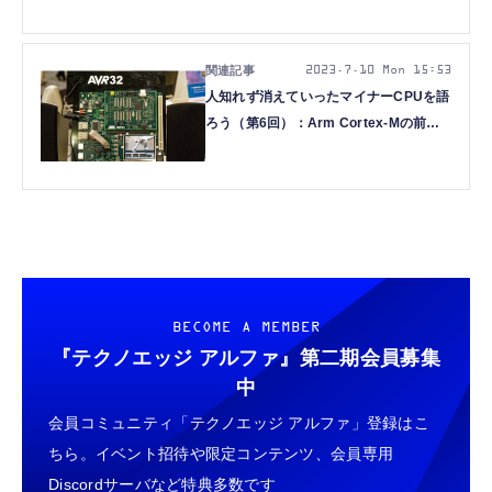
セッサ「ColdFire」
2023.7.10 Mon 15:53
人知れず消えていったマイナーCPUを語
ろう（第6回）：Arm Cortex-Mの前に
敗れ去った「Atmel AVR32」
BECOME A MEMBER
『テクノエッジ アルファ』
第二期会員募集
中
会員コミュニティ「テクノエッジ アルファ」登録はこ
ちら。イベント招待や限定コンテンツ、会員専用
Discordサーバなど特典多数です