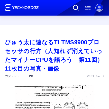
連載
ぴゅう太に連なるTI TMS9900プロ
AI
セッサの行方（人知れず消えていっ
たマイナーCPUを語ろう 第11回）
ガジェット
11枚目の写真・画像
ガジェット
PC
2023 Dec 4
ゲーム
カルチャー
公式ストア