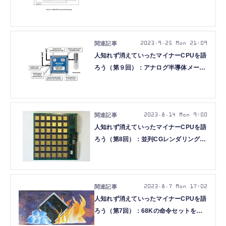
誕生と消滅（人知れず消えていったマイ
ナーCPUを語ろう 第10回）
2023.9.25 Mon 21:09
人知れず消えていったマイナーCPUを語
ろう（第９回）：アナログ半導体メーカ
ーが作った稀有なMCU「Maxim
MAXQ」の行方
2023.8.14 Mon 9:00
人知れず消えていったマイナーCPUを語
ろう（第8回）：並列CGレンダリングの
夢を抱かせたINMOS Transputer
2023.8.7 Mon 17:02
人知れず消えていったマイナーCPUを語
ろう（第7回）：68Kの命令セットを利
用したMotorolaの知られざるRISCプロ