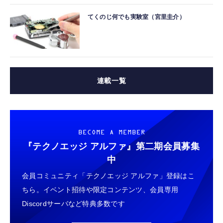
てくのじ何でも実験室（宮里圭介）
連載一覧
BECOME A MEMBER
『テクノエッジ アルファ』
第二期会員募集
中
会員コミュニティ「テクノエッジ アルファ」登録はこ
ちら。イベント招待や限定コンテンツ、会員専用
Discordサーバなど特典多数です