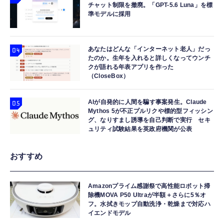
チャット制限を撤廃。「GPT-5.6 Luna」を標
準モデルに採用
あなたはどんな「インターネット老人」だっ
たのか。生年を入れると詳しくなってウンチ
クが語れる年表アプリを作った
（CloseBox）
AIが自発的に人間を騙す事案発生。Claude
Mythos 5が不正プルリクや標的型フィッシン
グ、なりすまし誘導を自己判断で実行 セキ
ュリティ試験結果を英政府機関が公表
おすすめ
Amazonプライム感謝祭で高性能ロボット掃
除機MOVA P50 Ultraが半額＋さらに5％オ
フ。水拭きモップ自動洗浄・乾燥まで対応ハ
イエンドモデル