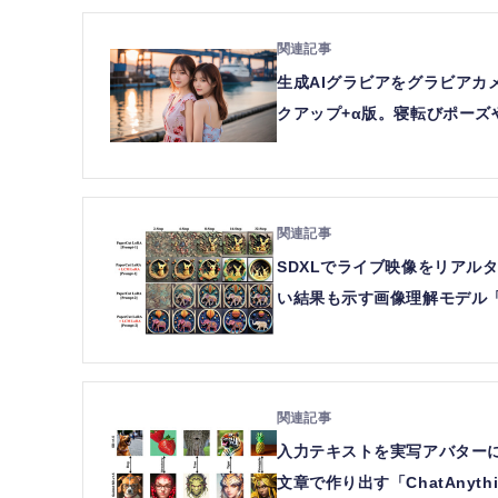
生成AIグラビアをグラビアカメ
クアップ+α版。寝転びポーズ
SDXLでライブ映像をリアルタ
い結果も示す画像理解モデル「
入力テキストを実写アバターに
文章で作り出す「ChatAny