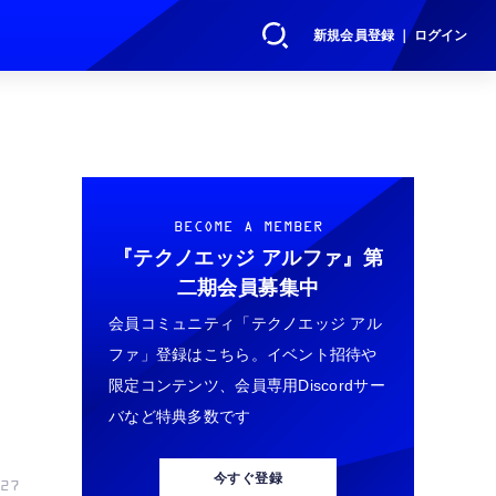
新規会員登録 ｜ ログイン
BECOME A MEMBER
『テクノエッジ アルファ』
第
二期会員募集中
会員コミュニティ「テクノエッジ アル
ファ」登録はこちら。イベント招待や
限定コンテンツ、会員専用Discordサー
バなど特典多数です
今すぐ登録
27