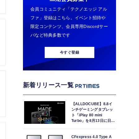
会員コミュニティ「テクノエッジ アル
ファ」登録はこちら。イベント招待や
限定コンテンツ、会員専用Discordサー
バなど特典多数です
今すぐ登録
新着リリース一覧
【ALLDOCUBE】8.8イ
ンチゲーミングタブレッ
ト「iPlay 80 mini
Turbo」を8月13日に日本
で世界最速発売
CFexpress 4.0 Type A