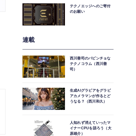
テクノエッジへのご寄付
のお願い
連載
西川善司のバビンチョな
テクノコラム（西川善
司）
生成AIグラビアをグラビ
アカメラマンが作るとど
うなる？（西川和久）
人知れず消えていったマ
イナーCPUを語ろう（大
原雄介）