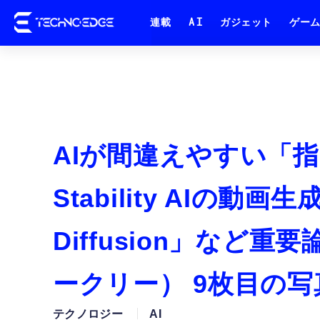
連載
AI
ガジェット
ゲー
AIが間違えやすい「
Stability AIの動画生成
Diffusion」など
ークリー） 9枚目の
テクノロジー
AI