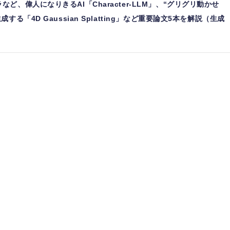
ど、偉人になりきるAI「Character-LLM」、“グリグリ動かせ
る「4D Gaussian Splatting」など重要論文5本を解説（生成