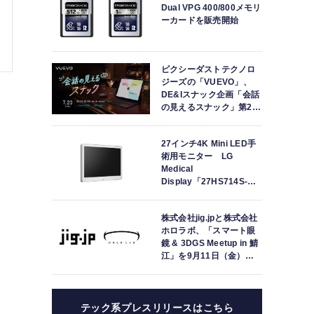
Dual VPG 400/800メモリ
ーカードを販売開始
ピクシーダストテクノロ
ジーズの「VUEVO」、
DE&Iスナック企画「会話
の見えるスナック」第2回
を開催。中途難聴の来店
者「数十年ぶりにスナッ
27インチ4K Mini LED手
クに戻れた」
術用モニター LG
Medical
Display「27HS714S-
W」の取り扱いを開始
株式会社jig.jpと株式会社
ホロラボ、「スマート眼
鏡 & 3DGS Meetup in 鯖
江」を9月11日（金）に
共同開催
テック系プレスリリースはこちら