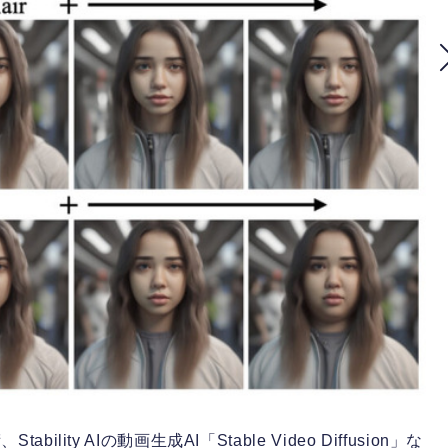
ity AIの動画生成AI「Stable Video Diffusion」な