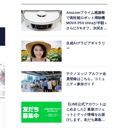
Amazonプライム感謝祭
で高性能ロボット掃除機
MOVA P50 Ultraが半額＋
さらに5％オフ。水拭きモ
ップ自動洗浄・乾燥まで
対応ハイエンドモデル
生成AIグラビアギャラリ
ー
テクノエッジ アルファ会
員登録はこちら。コミュ
ニティ参加ガイド
【LINE公式アカウントは
じめました】最新ガジェ
ットとテック情報をお届
けします。友だち募集
中。