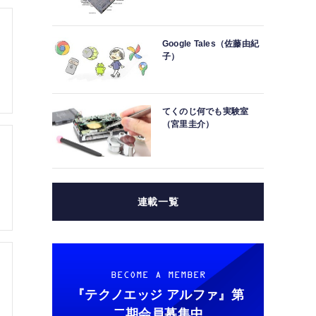
Google Tales（佐藤由紀
子）
てくのじ何でも実験室
（宮里圭介）
連載一覧
BECOME A MEMBER
『テクノエッジ アルファ』
第
二期会員募集中