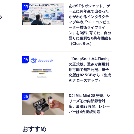
あのSFやガジェット、ゲ
ームに何年生で出会った
かがわかるインタラクテ
ィブ年表「SF・コンピュ
ーター技術ライフライ
ン」を3倍に育てた。自分
語りに便利なX共有機能も
（CloseBox）
AIが間違えやすい「指の数」を修正する技術、Stability A
ど重要論文5本を解説（
「DeepSeek-V4-Flash」
の正式版、重みが商用利
用可能で無料公開。量子
化版は82.5GBから（生成
AIクローズアップ）
DJI Mic Mini 2S発売、シ
リーズ初の内部録音対
応。最長28時間、レシー
バーは4台接続対応
おすすめ