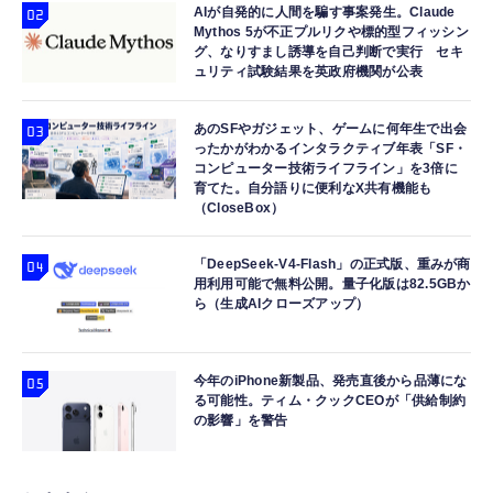
AIが自発的に人間を騙す事案発生。Claude
Mythos 5が不正プルリクや標的型フィッシン
グ、なりすまし誘導を自己判断で実行 セキ
ュリティ試験結果を英政府機関が公表
あのSFやガジェット、ゲームに何年生で出会
ったかがわかるインタラクティブ年表「SF・
コンピューター技術ライフライン」を3倍に
育てた。自分語りに便利なX共有機能も
（CloseBox）
「DeepSeek-V4-Flash」の正式版、重みが商
用利用可能で無料公開。量子化版は82.5GBか
ら（生成AIクローズアップ）
今年のiPhone新製品、発売直後から品薄にな
る可能性。ティム・クックCEOが「供給制約
の影響」を警告