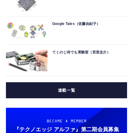
Google Tales（佐藤由紀子）
てくのじ何でも実験室（宮里圭介）
連載一覧
BECOME A MEMBER
『テクノエッジ アルファ』
第二期会員募集