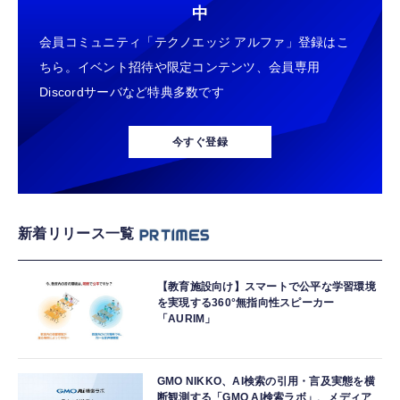
中
会員コミュニティ「テクノエッジ アルファ」登録はこ
ちら。イベント招待や限定コンテンツ、会員専用
Discordサーバなど特典多数です
今すぐ登録
新着リリース一覧
【教育施設向け】スマートで公平な学習環境
を実現する360°無指向性スピーカー
「AURIM」
GMO NIKKO、AI検索の引用・言及実態を横
断観測する「GMO AI検索ラボ」、メディア