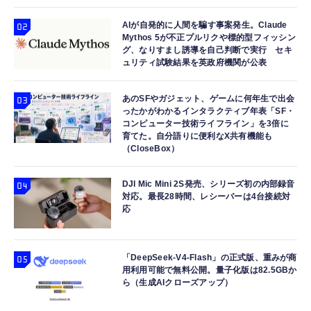
AIが自発的に人間を騙す事案発生。Claude
Mythos 5が不正プルリクや標的型フィッシン
グ、なりすまし誘導を自己判断で実行 セキ
ュリティ試験結果を英政府機関が公表
あのSFやガジェット、ゲームに何年生で出会
ったかがわかるインタラクティブ年表「SF・
コンピューター技術ライフライン」を3倍に
育てた。自分語りに便利なX共有機能も
（CloseBox）
DJI Mic Mini 2S発売、シリーズ初の内部録音
対応。最長28時間、レシーバーは4台接続対
応
「DeepSeek-V4-Flash」の正式版、重みが商
用利用可能で無料公開。量子化版は82.5GBか
ら（生成AIクローズアップ）