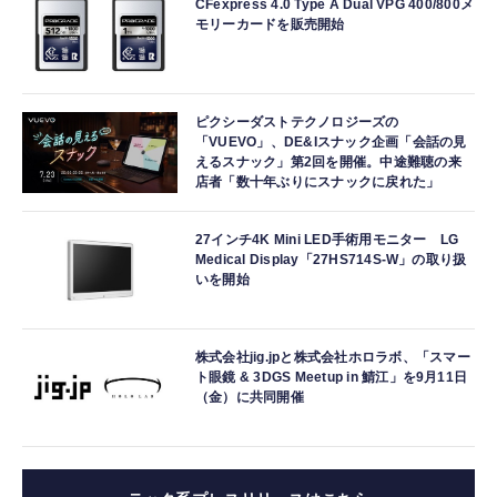
CFexpress 4.0 Type A Dual VPG 400/800メ
モリーカードを販売開始
ピクシーダストテクノロジーズの
「VUEVO」、DE&Iスナック企画「会話の見
えるスナック」第2回を開催。中途難聴の来
店者「数十年ぶりにスナックに戻れた」
27インチ4K Mini LED手術用モニター LG
Medical Display「27HS714S-W」の取り扱
いを開始
株式会社jig.jpと株式会社ホロラボ、「スマー
ト眼鏡 & 3DGS Meetup in 鯖江」を9月11日
（金）に共同開催