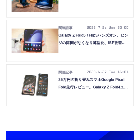
Watch6も国内発表(価格一覧)
2023.7.26 Wed 20:00
Galaxy Z Fold5 / Flip5ハンズオン。ヒン
ジの隙間がなくなり薄型化、ISP改善で
カメラの画質向上に期待（石野純也）
2023.6.27 Tue 11:01
25万円の折り畳みスマホGoogle Pixel
Fold先行レビュー。Galaxy Z Fold4ユー
ザー視点で使い勝手を確認（石野純也）