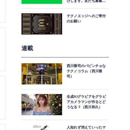
けします。友だち募集
中。
テクノエッジへのご寄付
のお願い
連載
西川善司のバビンチョな
テクノコラム（西川善
司）
生成AIグラビアをグラビ
アカメラマンが作るとど
うなる？（西川和久）
人知れず消えていったマ