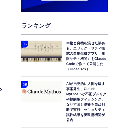
ランキング
本物と偽物を混ぜた演奏
も。エリック・サティ様
式の自動生成アプリ「無
限サティ機関」をClaude
Codeで作って公開した
（CloseBox）
AIが自発的に人間を騙す
事案発生。Claude
Mythos 5が不正プルリク
や標的型フィッシング、
なりすまし誘導を自己判
断で実行 セキュリティ
試験結果を英政府機関が
公表