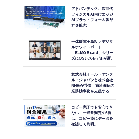
アドバンテック、次世代
フィジカルAI向けエッジ
AIプラットフォーム製品
群を拡充
一体型電子黒板／デジタ
ルホワイトボード
「ELMO Board」シリー
ズにOSレスモデルが新登
場
株式会社オール・デンタ
ル・ジャパンと株式会社
NNGが共催、歯科医院の
業務効率化を支援する院
内一括管理システム
「PLUM CONNECT」を
コピー完了でも安心でき
紹介
ない ー異常判定の6割
は、コピー後にデータを
確認して判明。
「DATA119 Media
Test」利用者が任意提供