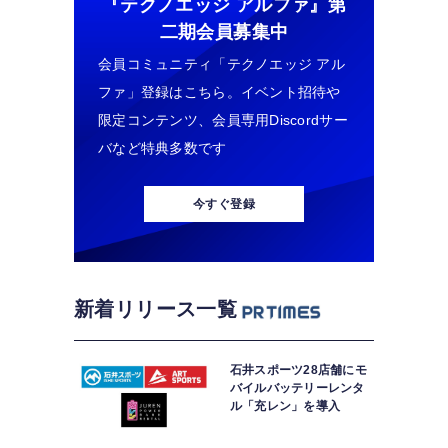
『テクノエッジ アルファ』
第
二期会員募集中
会員コミュニティ「テクノエッジ アル
ファ」登録はこちら。イベント招待や
限定コンテンツ、会員専用Discordサー
バなど特典多数です
今すぐ登録
新着リリース一覧
石井スポーツ28店舗にモ
バイルバッテリーレンタ
ル「充レン」を導入