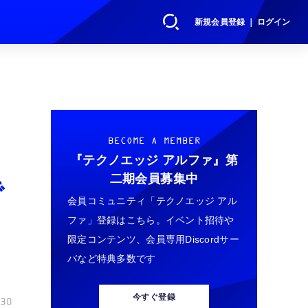
新規会員登録 ｜ ログイン
BECOME A MEMBER
『テクノエッジ アルファ』
第
二期会員募集中
で
会員コミュニティ「テクノエッジ アル
ファ」登録はこちら。イベント招待や
限定コンテンツ、会員専用Discordサー
バなど特典多数です
今すぐ登録
30