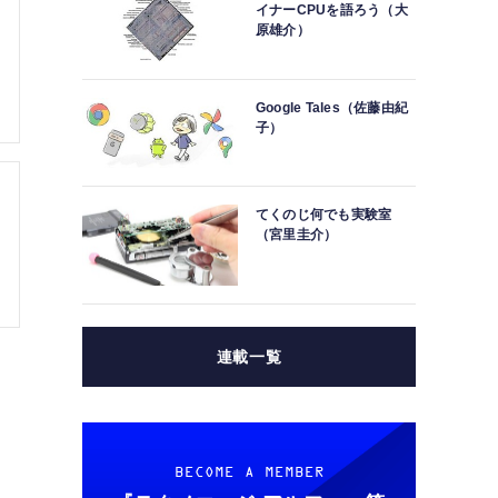
イナーCPUを語ろう（大
原雄介）
Google Tales（佐藤由紀
子）
てくのじ何でも実験室
（宮里圭介）
連載一覧
BECOME A MEMBER