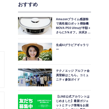
おすすめ
Amazonプライム感謝祭
で高性能ロボット掃除機
MOVA P50 Ultraが半額＋
さらに5％オフ。水拭きモ
ップ自動洗浄・乾燥まで
対応ハイエンドモデル
生成AIグラビアギャラリ
ー
テクノエッジ アルファ会
員登録はこちら。コミュ
ニティ参加ガイド
【LINE公式アカウントは
じめました】最新ガジェ
ットとテック情報をお届