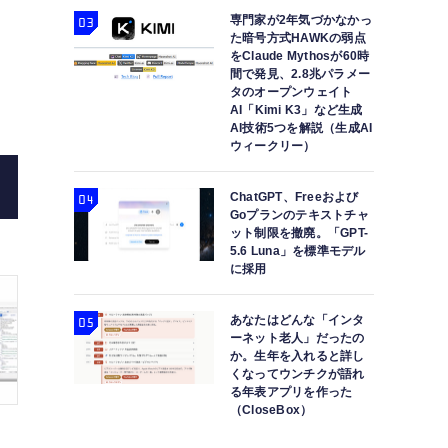
専門家が2年気づかなかっ
た暗号方式HAWKの弱点
Google「Duet AI」サービス多数発表。Gmai
をClaude Mythosが60時
間で発見、2.8兆パラメー
面採用（Google Clo
タのオープンウェイト
AI「Kimi K3」など生成
AI技術5つを解説（生成AI
ウィークリー）
ChatGPT、Freeおよび
Goプランのテキストチャ
ット制限を撤廃。「GPT-
5.6 Luna」を標準モデル
に採用
あなたはどんな「インタ
ーネット老人」だったの
か。生年を入れると詳し
くなってウンチクが語れ
る年表アプリを作った
（CloseBox）