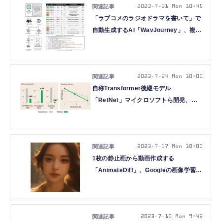
2023.7.31 Mon 10:45
「ラブコメのラジオドラマを書いて」で
自動生成するAI「WavJourney」、複数
回の対話で画像生成できる「LLM-
grounded Diffusion」など重要論文5本
を解説（生成AIウィークリー）
2023.7.24 Mon 10:00
自称Transformer後継モデル
「RetNet」マイクロソフトら開発、脳
活動から音楽を生成する
AI「Brain2Music」など重要論文5本を
解説（生成AIウィークリー）
2023.7.17 Mon 10:00
1枚の静止画から動画作成する
「AnimateDiff」、Googleの画像学習改
良版「HyperDreamBooth」など5本の
重要論文を解説（生成AIウィークリー）
2023.7.10 Mon 9:42