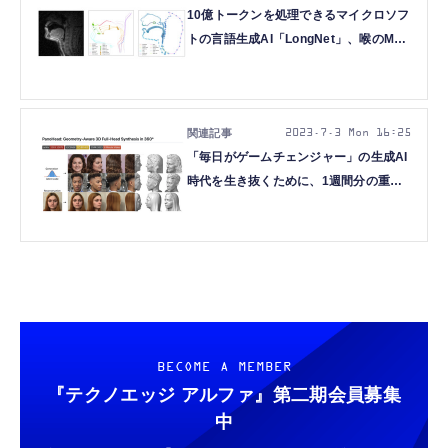
10億トークンを処理できるマイクロソフ
トの言語生成AI「LongNet」、喉のMRI
からAI音声合成など5つの重要論文を解
説（生成AIウィークリー）
2023.7.3 Mon 16:25
「毎日がゲームチェンジャー」の生成AI
時代を生き抜くために、1週間分の重要
論文をまとめました（新連載・生成AIウ
ィークリー）
BECOME A MEMBER
『テクノエッジ アルファ』
第二期会員募集
中