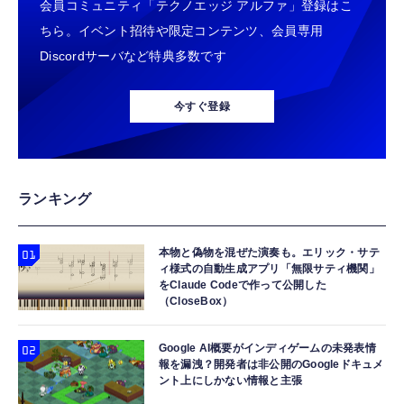
会員コミュニティ「テクノエッジ アルファ」登録はこ
ちら。イベント招待や限定コンテンツ、会員専用
Discordサーバなど特典多数です
今すぐ登録
ランキング
本物と偽物を混ぜた演奏も。エリック・サテ
ィ様式の自動生成アプリ「無限サティ機関」
をClaude Codeで作って公開した
（CloseBox）
Google AI概要がインディゲームの未発表情
報を漏洩？開発者は非公開のGoogleドキュメ
ント上にしかない情報と主張