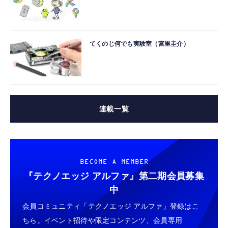
てくのじ何でも実験室（宮里圭介）
連載一覧
BECOME A MEMBER
『テクノエッジ アルファ』
第二期会員募集
中
会員コミュニティ「テクノエッジ アルファ」登録はこ
ちら。イベント招待や限定コンテンツ、会員専用