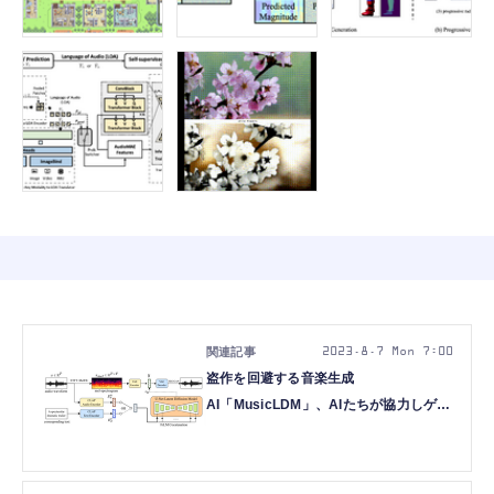
2023.8.7 Mon 7:00
盗作を回避する音楽生成
AI「MusicLDM」、AIたちが協力しゲー
ム開発する「MetaGPT」、など重要論
文5本を解説（生成AIウィークリー）