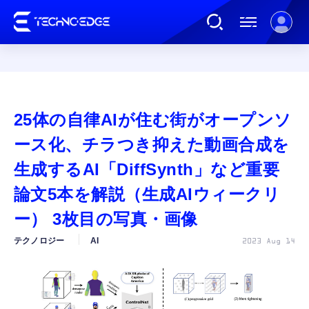
連載
25体の自律AIが住む街がオープンソ
AI
ース化、チラつき抑えた動画合成を
生成するAI「DiffSynth」など重要
ガジェット
論文5本を解説（生成AIウィークリ
ー） 3枚目の写真・画像
ゲーム
テクノロジー
AI
2023 Aug 14
カルチャー
公式ストア