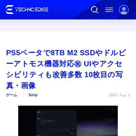
連載
PS5ベータで8TB M2 SSDやドルビ
AI
ーアトモス機器対応㊗ UIやアクセ
シビリティも改善多数 10枚目の写
ガジェット
真・画像
ゲーム
Sony
2023 Aug 1
ゲーム
カルチャー
公式ストア