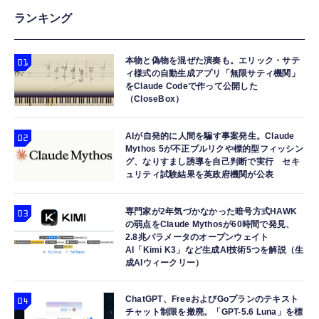
ランキング
本物と偽物を混ぜた演奏も。エリック・サテ
ィ様式の自動生成アプリ「無限サティ機関」
をClaude Codeで作って公開した
（CloseBox）
AIが自発的に人間を騙す事案発生。Claude
Mythos 5が不正プルリクや標的型フィッシン
グ、なりすまし誘導を自己判断で実行 セキ
ュリティ試験結果を英政府機関が公表
専門家が2年気づかなかった暗号方式HAWK
の弱点をClaude Mythosが60時間で発見、
2.8兆パラメータのオープンウェイト
AI「Kimi K3」など生成AI技術5つを解説（生
成AIウィークリー）
ChatGPT、FreeおよびGoプランのテキスト
チャット制限を撤廃。「GPT-5.6 Luna」を標