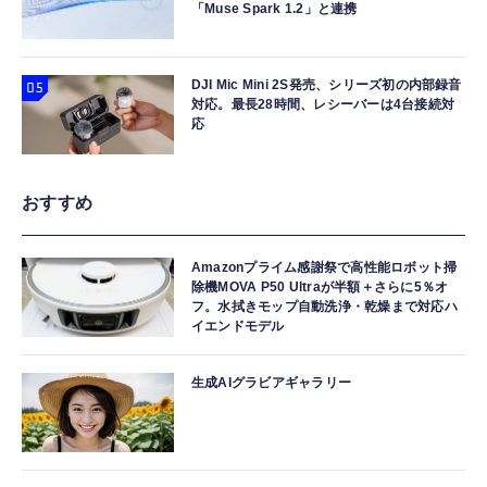
「Muse Spark 1.2」と連携
DJI Mic Mini 2S発売、シリーズ初の内部録音
対応。最長28時間、レシーバーは4台接続対
応
おすすめ
Amazonプライム感謝祭で高性能ロボット掃
除機MOVA P50 Ultraが半額＋さらに5％オ
フ。水拭きモップ自動洗浄・乾燥まで対応ハ
イエンドモデル
生成AIグラビアギャラリー