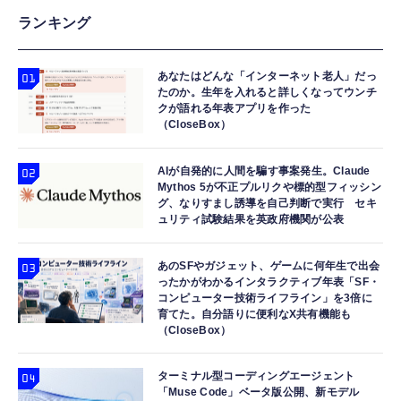
ランキング
あなたはどんな「インターネット老人」だっ
たのか。生年を入れると詳しくなってウンチ
クが語れる年表アプリを作った
（CloseBox）
AIが自発的に人間を騙す事案発生。Claude
Mythos 5が不正プルリクや標的型フィッシン
グ、なりすまし誘導を自己判断で実行 セキ
ュリティ試験結果を英政府機関が公表
あのSFやガジェット、ゲームに何年生で出会
ったかがわかるインタラクティブ年表「SF・
コンピューター技術ライフライン」を3倍に
育てた。自分語りに便利なX共有機能も
（CloseBox）
ターミナル型コーディングエージェント
「Muse Code」ベータ版公開、新モデル