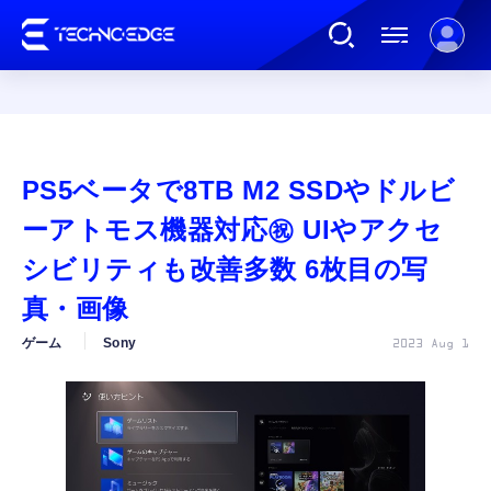
連載
PS5ベータで8TB M2 SSDやドルビ
AI
ーアトモス機器対応㊗ UIやアクセ
シビリティも改善多数 6枚目の写
ガジェット
真・画像
ゲーム
Sony
2023 Aug 1
ゲーム
カルチャー
公式ストア