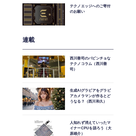
テクノエッジへのご寄付
のお願い
連載
西川善司のバビンチョな
テクノコラム（西川善
司）
生成AIグラビアをグラビ
アカメラマンが作るとど
うなる？（西川和久）
人知れず消えていったマ
イナーCPUを語ろう（大
原雄介）