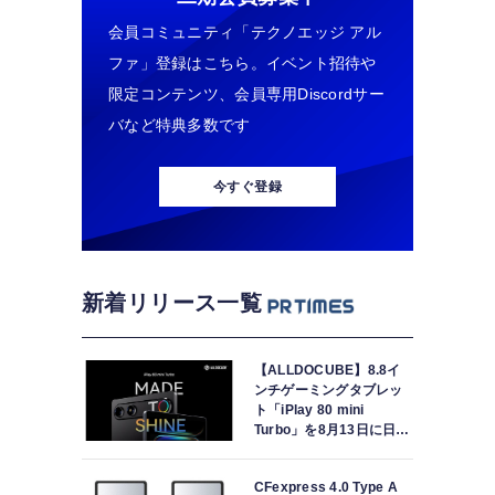
会員コミュニティ「テクノエッジ アル
ファ」登録はこちら。イベント招待や
限定コンテンツ、会員専用Discordサー
バなど特典多数です
今すぐ登録
新着リリース一覧
【ALLDOCUBE】8.8イ
ンチゲーミングタブレッ
ト「iPlay 80 mini
Turbo」を8月13日に日本
で世界最速発売
CFexpress 4.0 Type A