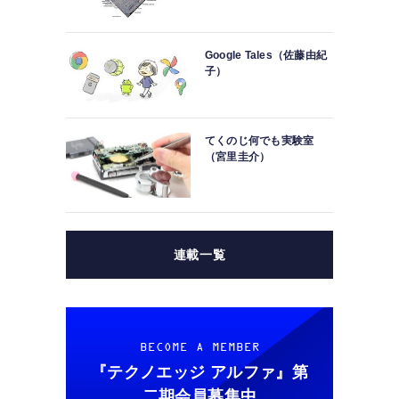
Google Tales（佐藤由紀
子）
てくのじ何でも実験室
（宮里圭介）
連載一覧
BECOME A MEMBER
『テクノエッジ アルファ』
第
二期会員募集中