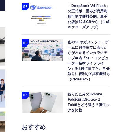
「DeepSeek-V4-Flash」
の正式版、重みが商用利
用可能で無料公開。量子
化版は82.5GBから（生成
AIクローズアップ）
VITURE One XRグラス レビュー。鑑賞画
あのSFやガジェット、ゲ
ームに何年生で出会った
かがわかるインタラクテ
ィブ年表「SF・コンピュ
ーター技術ライフライ
ン」を3倍に育てた。自分
語りに便利なX共有機能も
（CloseBox）
折りたたみの iPhone
Fold(仮)はGalaxy Z
Fold8とどう違う？謎モッ
クを比較
おすすめ