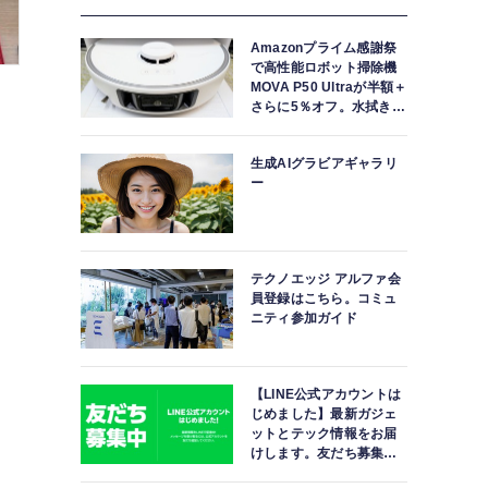
Amazonプライム感謝祭
で高性能ロボット掃除機
MOVA P50 Ultraが半額＋
さらに5％オフ。水拭きモ
ップ自動洗浄・乾燥まで
対応ハイエンドモデル
生成AIグラビアギャラリ
ー
テクノエッジ アルファ会
員登録はこちら。コミュ
ニティ参加ガイド
【LINE公式アカウントは
じめました】最新ガジェ
ットとテック情報をお届
けします。友だち募集
中。