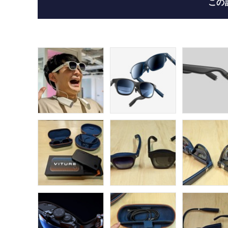
この
出色