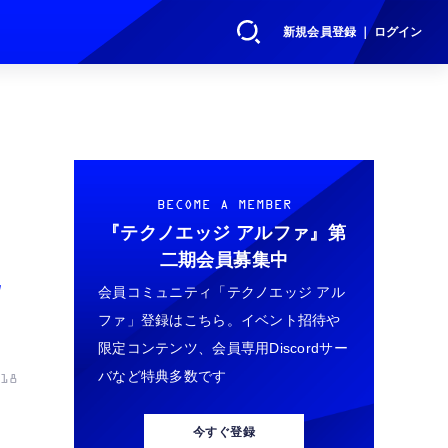
新規会員登録 ｜ ログイン
BECOME A MEMBER
『テクノエッジ アルファ』
第
二期会員募集中
色
会員コミュニティ「テクノエッジ アル
ファ」登録はこちら。イベント招待や
限定コンテンツ、会員専用Discordサー
バなど特典多数です
18
今すぐ登録