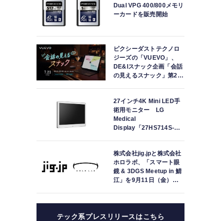
Dual VPG 400/800メモリ
ーカードを販売開始
ピクシーダストテクノロ
ジーズの「VUEVO」、
DE&Iスナック企画「会話
の見えるスナック」第2回
を開催。中途難聴の来店
者「数十年ぶりにスナッ
27インチ4K Mini LED手
クに戻れた」
術用モニター LG
Medical
Display「27HS714S-
W」の取り扱いを開始
株式会社jig.jpと株式会社
ホロラボ、「スマート眼
鏡 & 3DGS Meetup in 鯖
江」を9月11日（金）に
共同開催
テック系プレスリリースはこちら