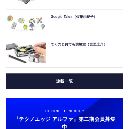
Google Tales（佐藤由紀子）
てくのじ何でも実験室（宮里圭介）
連載一覧
BECOME A MEMBER
『テクノエッジ アルファ』
第二期会員募集
中