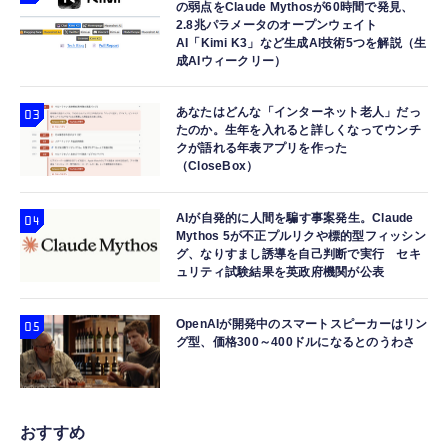
の弱点をClaude Mythosが60時間で発見、
2.8兆パラメータのオープンウェイト
AI「Kimi K3」など生成AI技術5つを解説（生
成AIウィークリー）
あなたはどんな「インターネット老人」だっ
たのか。生年を入れると詳しくなってウンチ
クが語れる年表アプリを作った
（CloseBox）
AIが自発的に人間を騙す事案発生。Claude
Mythos 5が不正プルリクや標的型フィッシン
グ、なりすまし誘導を自己判断で実行 セキ
ュリティ試験結果を英政府機関が公表
OpenAIが開発中のスマートスピーカーはリン
グ型、価格300～400ドルになるとのうわさ
おすすめ