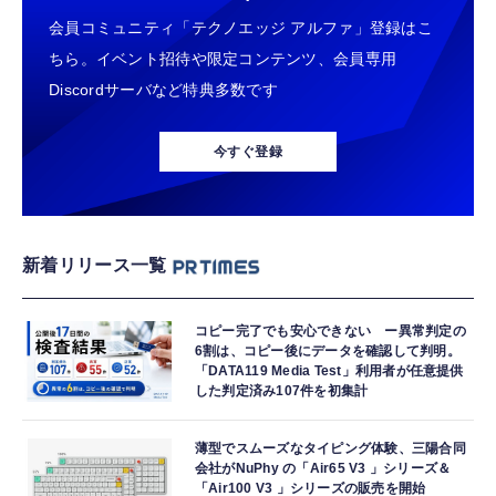
会員コミュニティ「テクノエッジ アルファ」登録はこ
ちら。イベント招待や限定コンテンツ、会員専用
Discordサーバなど特典多数です
今すぐ登録
新着リリース一覧
コピー完了でも安心できない ー異常判定の
6割は、コピー後にデータを確認して判明。
「DATA119 Media Test」利用者が任意提供
した判定済み107件を初集計
薄型でスムーズなタイピング体験、三陽合同
会社がNuPhy の「Air65 V3 」シリーズ＆
「Air100 V3 」シリーズの販売を開始