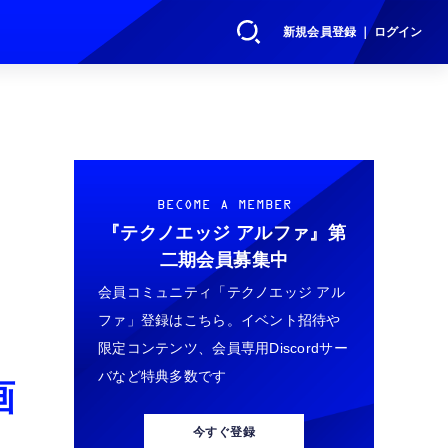
新規会員登録 ｜ ログイン
BECOME A MEMBER
『テクノエッジ アルファ』
第
二期会員募集中
ッ
会員コミュニティ「テクノエッジ アル
ファ」登録はこちら。イベント招待や
限定コンテンツ、会員専用Discordサー
バなど特典多数です
画
今すぐ登録