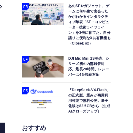
あのSFやガジェット、ゲ
ームに何年生で出会った
かがわかるインタラクテ
ィブ年表「SF・コンピュ
ーター技術ライフライ
ン」を3倍に育てた。自分
語りに便利なX共有機能も
（CloseBox）
DJI Mic Mini 2S発売、シ
リーズ初の内部録音対
応。最長28時間、レシー
バーは4台接続対応
「DeepSeek-V4-Flash」
の正式版、重みが商用利
用可能で無料公開。量子
化版は82.5GBから（生成
AIクローズアップ）
Miyasato Keisuke
ローソンで書き換え可能だったNI
モリカセット」「GBメモリカートリッジ」（19
おすすめ