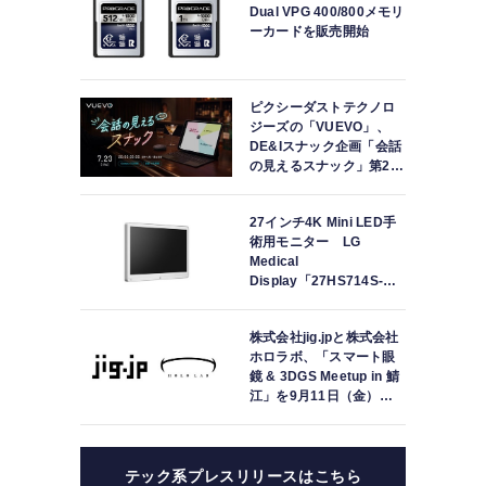
Dual VPG 400/800メモリ
ーカードを販売開始
ピクシーダストテクノロ
ジーズの「VUEVO」、
DE&Iスナック企画「会話
の見えるスナック」第2回
を開催。中途難聴の来店
者「数十年ぶりにスナッ
27インチ4K Mini LED手
クに戻れた」
術用モニター LG
Medical
Display「27HS714S-
W」の取り扱いを開始
株式会社jig.jpと株式会社
ホロラボ、「スマート眼
鏡 & 3DGS Meetup in 鯖
江」を9月11日（金）に
共同開催
テック系プレスリリースはこちら