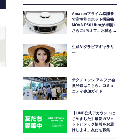
Amazonプライム感謝祭
で高性能ロボット掃除機
MOVA P50 Ultraが半額＋
さらに5％オフ。水拭きモ
ップ自動洗浄・乾燥まで
対応ハイエンドモデル
生成AIグラビアギャラリ
ー
テクノエッジ アルファ会
員登録はこちら。コミュ
ニティ参加ガイド
【LINE公式アカウントは
じめました】最新ガジェ
ットとテック情報をお届
けします。友だち募集
中。