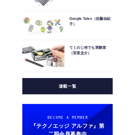
Google Tales（佐藤由紀
子）
てくのじ何でも実験室
（宮里圭介）
連載一覧
BECOME A MEMBER
『テクノエッジ アルファ』
第
二期会員募集中