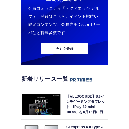
会員コミュニティ「テクノエッジ アル
ファ」登録はこちら。イベント招待や
限定コンテンツ、会員専用Discordサー
バなど特典多数です
今すぐ登録
新着リリース一覧
【ALLDOCUBE】8.8イ
ンチゲーミングタブレッ
ト「iPlay 80 mini
Turbo」を8月13日に日本
で世界最速発売
CFexpress 4.0 Type A