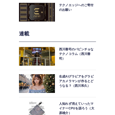
テクノエッジへのご寄付
のお願い
連載
西川善司のバビンチョな
テクノコラム（西川善
司）
生成AIグラビアをグラビ
アカメラマンが作るとど
うなる？（西川和久）
人知れず消えていったマ
イナーCPUを語ろう（大
原雄介）