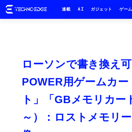
連載
AI
ガジェット
ゲー
ローソンで書き換え可能
POWER用ゲームカ
ト」「GBメモリカート
～）：ロストメモリーズ 