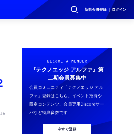
新規会員登録 ｜ ログイン
BECOME A MEMBER
『テクノエッジ アルファ』
第
二期会員募集中
2
会員コミュニティ「テクノエッジ アル
ファ」登録はこちら。イベント招待や
限定コンテンツ、会員専用Discordサー
バなど特典多数です
16
今すぐ登録