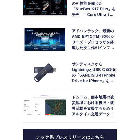
のAI性能を備えた
「NucBox K17 Plus」を
発売――Core Ultra 7
258V、Arc 140V、32GB
LPDDR5X搭載
アドバンテック、最新の
AMD EPYC(TM) 9006シ
リーズ・プロセッサを搭
載した次世代AIインフラ
ストラクチャ・ソリュー
ションを発表
サンディスクから
LightningとUSB-C両対応
の「SANDISK(R) Phone
Drive for iPhone」を日
本国内で発表
トムトム、熊本地震の被
災地域における復旧・復
興活動を支援するためリ
アルタイム交通データを
提供
テック系プレスリリースはこちら