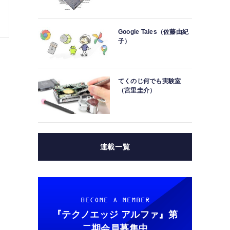
Google Tales（佐藤由紀
子）
てくのじ何でも実験室
（宮里圭介）
連載一覧
BECOME A MEMBER
『テクノエッジ アルファ』
第
二期会員募集中