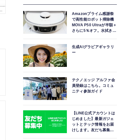
Amazonプライム感謝祭
で高性能ロボット掃除機
MOVA P50 Ultraが半額＋
さらに5％オフ。水拭きモ
ップ自動洗浄・乾燥まで
対応ハイエンドモデル
生成AIグラビアギャラリ
ー
テクノエッジ アルファ会
員登録はこちら。コミュ
ニティ参加ガイド
【LINE公式アカウントは
じめました】最新ガジェ
ットとテック情報をお届
けします。友だち募集
中。