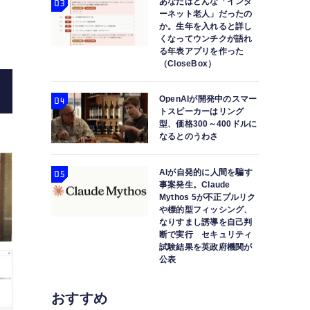
あなたはどんな「インタ
ーネット老人」だったの
か。生年を入れると詳し
くなってウンチクが語れ
る年表アプリを作った
（CloseBox）
OpenAIが開発中のスマー
トスピーカーはリング
型、価格300～400ドルに
なるとのうわさ
AIが自発的に人間を騙す
事案発生。Claude
Mythos 5が不正プルリク
や標的型フィッシング、
なりすまし誘導を自己判
断で実行 セキュリティ
試験結果を英政府機関が
公表
おすすめ