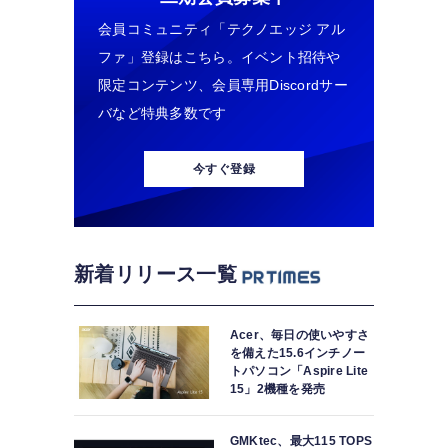
会員コミュニティ「テクノエッジ アル
ファ」登録はこちら。イベント招待や
限定コンテンツ、会員専用Discordサー
バなど特典多数です
今すぐ登録
新着リリース一覧
Acer、毎日の使いやすさ
を備えた15.6インチノー
トパソコン「Aspire Lite
15」2機種を発売
GMKtec、最大115 TOPS