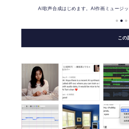
AI歌声合成はじめます。AI作画ミュージッ
この
x）