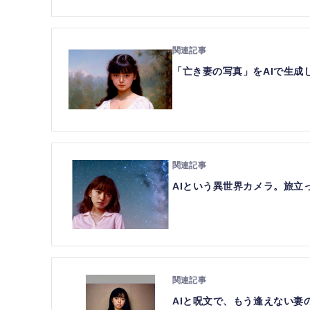
「亡き妻の写真」をAIで生成し
AIという異世界カメラ。旅立っ
AIと呪文で、もう逢えない妻の