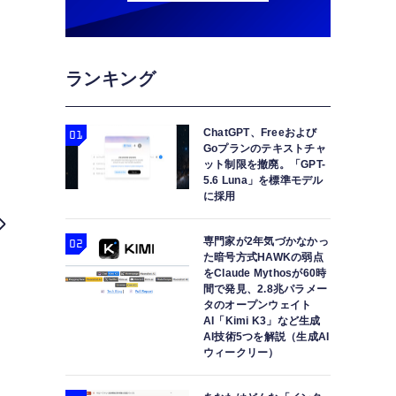
ランキング
ChatGPT、Freeおよび
Goプランのテキストチャ
ット制限を撤廃。「GPT-
5.6 Luna」を標準モデル
に採用
専門家が2年気づかなかっ
た暗号方式HAWKの弱点
をClaude Mythosが60時
間で発見、2.8兆パラメー
AI歌声合成はじめます。AI作画ミュージックビデオ
タのオープンウェイト
AI「Kimi K3」など生成
AI技術5つを解説（生成AI
ウィークリー）