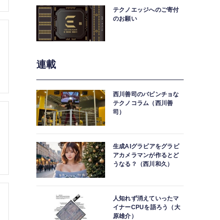
テクノエッジへのご寄付
のお願い
連載
西川善司のバビンチョな
テクノコラム（西川善
司）
生成AIグラビアをグラビ
アカメラマンが作るとど
うなる？（西川和久）
人知れず消えていったマ
イナーCPUを語ろう（大
原雄介）