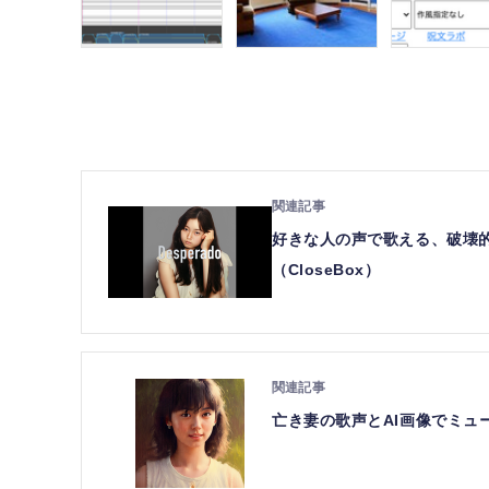
好きな人の声で歌える、破壊的で
（CloseBox）
亡き妻の歌声とAI画像でミュー