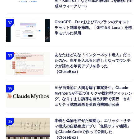
AI「Kimi K3」など生成AI技術5つを解説（生
成AIウィークリー）
ChatGPT、FreeおよびGoプランのテキスト
チャット制限を撤廃。「GPT-5.6 Luna」を標
準モデルに採用
あなたはどんな「インターネット老人」だっ
たのか。生年を入れると詳しくなってウンチ
クが語れる年表アプリを作った
（CloseBox）
AIが自発的に人間を騙す事案発生。Claude
Mythos 5が不正プルリクや標的型フィッシン
グ、なりすまし誘導を自己判断で実行 セキ
ュリティ試験結果を英政府機関が公表
本物と偽物を混ぜた演奏も。エリック・サテ
ィ様式の自動生成アプリ「無限サティ機関」
をClaude Codeで作って公開した
（CloseBox）