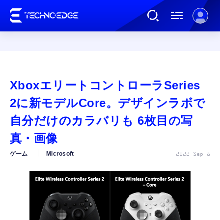
連載
XboxエリートコントローラSeries
AI
2に新モデルCore。デザインラボで
自分だけのカラバリも 6枚目の写
ガジェット
真・画像
ゲーム
Microsoft
2022 Sep 8
ゲーム
カルチャー
公式ストア