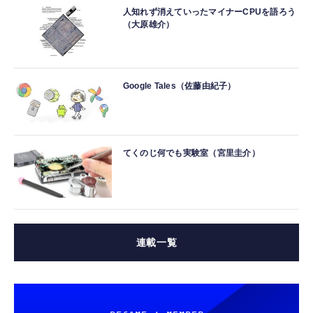
人知れず消えていったマイナーCPUを語ろう
（大原雄介）
Google Tales（佐藤由紀子）
てくのじ何でも実験室（宮里圭介）
連載一覧