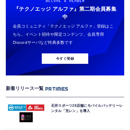
BECOME A MEMBER
『テクノエッジ アルファ』
第二期会員募集
中
会員コミュニティ「テクノエッジ アルファ」登録はこ
ちら。イベント招待や限定コンテンツ、会員専用
Discordサーバなど特典多数です
今すぐ登録
新着リリース一覧
石井スポーツ28店舗にモバイルバッテリーレ
ンタル「充レン」を導入