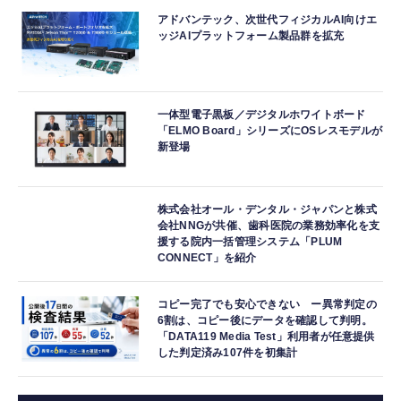
アドバンテック、次世代フィジカルAI向けエ
ッジAIプラットフォーム製品群を拡充
一体型電子黒板／デジタルホワイトボード
「ELMO Board」シリーズにOSレスモデルが
新登場
株式会社オール・デンタル・ジャパンと株式
会社NNGが共催、歯科医院の業務効率化を支
援する院内一括管理システム「PLUM
CONNECT」を紹介
コピー完了でも安心できない ー異常判定の
6割は、コピー後にデータを確認して判明。
「DATA119 Media Test」利用者が任意提供
した判定済み107件を初集計