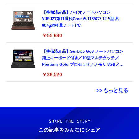
【整備済み品】バイオノートパソコン
VJPJ21第11世代Core i5-1135G7 12.5型 約
887g超軽量ノートPC
￥55,980
【整備済み品】Surface Go3 ノートパソコン
純正キーボード付き／10型マルチタッチ／
Pentium Gold プロセッサ／メモリ 8GB／
SSD 128GB／Windows11 Office／WiFi-6
￥38,520
Bluetooth5.0／USB-C／1080p顔認証カメラ
>> もっと見る
Grithope イヤホン タイプC【2026新モデル
霊界コミュニケーションロボット BAKETAN
耐久性】 有線イヤホン マイク付き HiFi音質
WARASHI ばけたん ワラシ 改 KAI
ノイズ低減 重低音 遅延なし
SHARE THE STORY
￥5,400
この記事をみんなにシェア
￥949