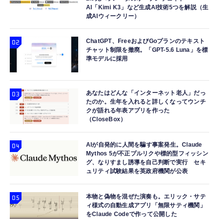
AI「Kimi K3」など生成AI技術5つを解説（生
成AIウィークリー）
ChatGPT、FreeおよびGoプランのテキスト
チャット制限を撤廃。「GPT-5.6 Luna」を標
準モデルに採用
あなたはどんな「インターネット老人」だっ
たのか。生年を入れると詳しくなってウンチ
クが語れる年表アプリを作った
（CloseBox）
AIが自発的に人間を騙す事案発生。Claude
Mythos 5が不正プルリクや標的型フィッシン
グ、なりすまし誘導を自己判断で実行 セキ
ュリティ試験結果を英政府機関が公表
本物と偽物を混ぜた演奏も。エリック・サテ
ィ様式の自動生成アプリ「無限サティ機関」
をClaude Codeで作って公開した