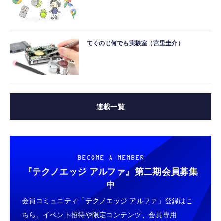
てくのじ何でも実験室（宮里圭介）
連載一覧
BECOME A MEMBER
『テクノエッジ アルファ』
第二期会員募集
中
会員コミュニティ「テクノエッジ アルファ」登録はこ
ちら。イベント招待や限定コンテンツ、会員専用