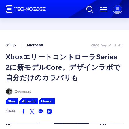
連載
ゲーム
Microsoft
2022 Sep 8 10:00
XboxエリートコントローラSeries
AI
2に新モデルCore。デザインラボで
ガジェット
自分だけのカラバリも
ゲーム
Ittousai
Xbox
Microsoft
Ittousai
カルチャー
SHARE
公式ストア