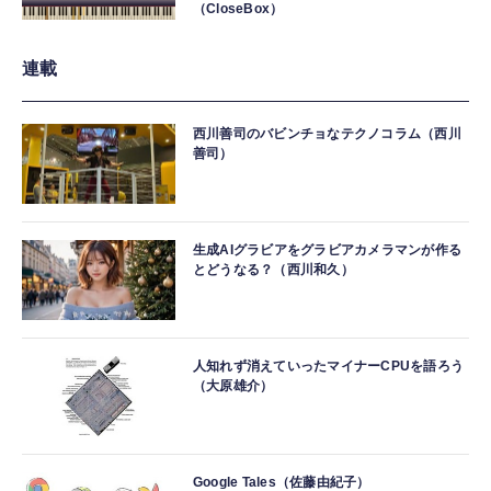
（CloseBox）
連載
西川善司のバビンチョなテクノコラム（西川
善司）
生成AIグラビアをグラビアカメラマンが作る
とどうなる？（西川和久）
人知れず消えていったマイナーCPUを語ろう
（大原雄介）
Google Tales（佐藤由紀子）