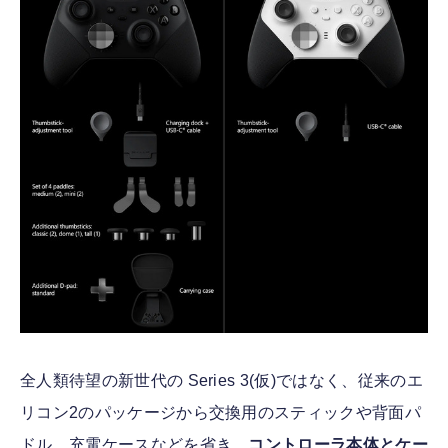
全人類待望の新世代の Series 3(仮)ではなく、従来のエ
リコン2のパッケージから交換用のスティックや背面パ
ドル、充電ケースなどを省き、
コントローラ本体とケー