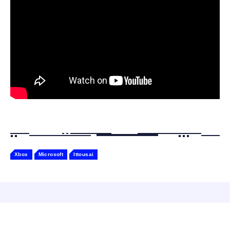
ケーションロボット 性格育成 会話 ジェスチ
￥55,782
ャー認識 タッチセンサー ペット級ファー あ
￥2,682
たたかな触り心地 着せ替え可能 アプリ連携
Gemini
Xbox
Microsoft
Ittousai