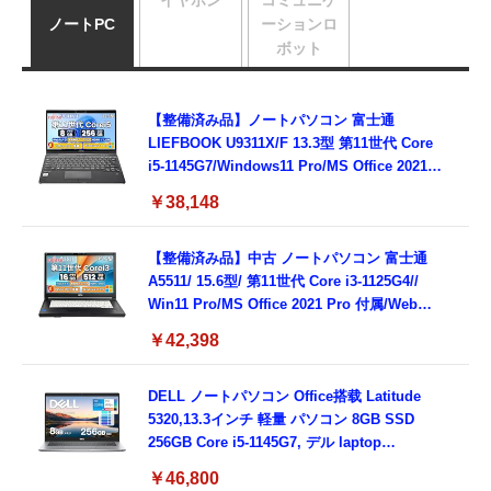
イヤホン
コミュニケ
ノートPC
ーションロ
ボット
【整備済み品】ノートパソコン 富士通
LIEFBOOK U9311X/F 13.3型 第11世代 Core
i5-1145G7/Windows11 Pro/MS Office 2021搭
載/Webカメラ/Wifi・Bluetooth・HDMI・
￥38,148
Type-C/360度回転対応/有線静音マウス付
属/180日保証(タッチスクリーン/メモリ
8GB,SSD256GB)
【整備済み品】中古 ノートパソコン 富士通
A5511/ 15.6型/ 第11世代 Core i3-1125G4//
Win11 Pro/MS Office 2021 Pro 付属/Webカ
メラ/DVD/豊富な接続端子 (HDMI, VGA, USB
￥42,398
3.0)/ 有線静音マウス付属/ 180日保証（メモリ
16GB,SSD512GB）
DELL ノートパソコン Office搭载 Latitude
5320,13.3インチ 軽量 パソコン 8GB SSD
256GB Core i5-1145G7, デル laptop
windows 11,中古 ノートPC 日本語キーボー
￥46,800
ド付き (整備済み品)