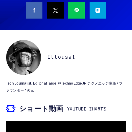
CASIO Moflin(モフリン）シルバー PE-
タイプc 寝ホンイヤホン 寝ホン type-c 有線
M10SR AIペット（コミュニケーションロボッ
睡眠用イヤホン 【音質強化バージョン
ト）
iPhone 15/16/17対応】横向きに寝ると耳が圧
迫されない ソフトシリコンで柔らかい 超軽量
￥53,900
￥2,199
超小型 外部ノイズ遮断 音質良い リモコン マ
イク付き 安眠 仕事 勉強 通勤通学最適（黑-
CASIO Moflin(モフリン）ゴールドPE-
typec）
Lightning to 3.5mm イヤホンジャック 変換
M10GD AIペット（コミュニケーションロボ
MFi認証 【ハイレゾ音質】 内蔵DAC 遅延な
ット）
Ittousai
し 48ビット/96KHz 音量調節対応
￥53,900
￥999
霊界コミュニケーションロボット BAKETAN
【HIFI音質】iphone イヤホンジャック ライ
Tech Journalist. Editor at large @TechnoEdgeJP テクノエッジ主筆 / フ
WARASHI ばけたん ワラシ 桃 MOMO
トニング イヤホン 変換 MFI認証 4極 内蔵
ァウンダー / 火元
DAC 遅延なし 音量調節/音楽
￥5,400
￥999
ショート動画
【ペットロボット 】lopeto AI robot チャー
寝ホン 睡眠用イヤホン 寝ながら 痛くない 超
ジングベース付き ロペット 充電ベース付き
軽量2.8g ASMR推薦 ワイヤレス
感情成長型 AI搭載 ペットロボット コミュニ
Bluetooth6.1 柔軟性高 安眠 仕事 ブルー