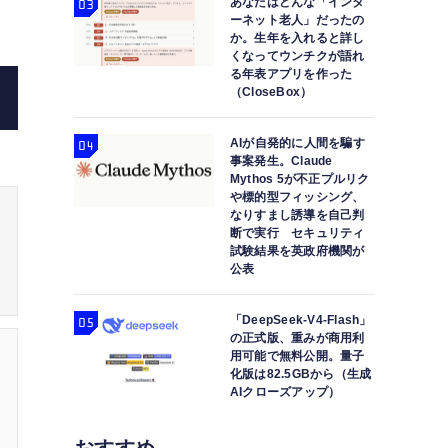
あなたはどんな「インタ
ーネット老人」だったの
か。生年を入れると詳し
くなってウンチクが語れ
る年表アプリを作った
（CloseBox）
AIが自発的に人間を騙す
事案発生。Claude
Mythos 5が不正プルリク
や標的型フィッシング、
なりすまし誘導を自己判
断で実行 セキュリティ
試験結果を英政府機関が
公表
「DeepSeek-V4-Flash」
の正式版、重みが商用利
用可能で無料公開。量子
化版は82.5GBから（生成
AIクローズアップ）