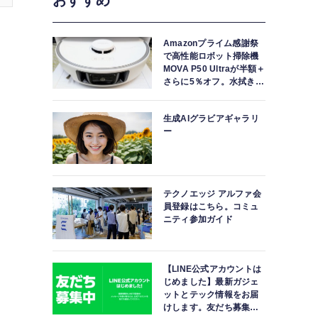
おすすめ
Amazonプライム感謝祭
で高性能ロボット掃除機
MOVA P50 Ultraが半額＋
さらに5％オフ。水拭きモ
ップ自動洗浄・乾燥まで
対応ハイエンドモデル
生成AIグラビアギャラリ
ー
テクノエッジ アルファ会
員登録はこちら。コミュ
ニティ参加ガイド
【LINE公式アカウントは
じめました】最新ガジェ
ットとテック情報をお届
けします。友だち募集