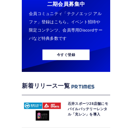
二期会員募集中
会員コミュニティ「テクノエッジ アル
ファ」登録はこちら。イベント招待や
限定コンテンツ、会員専用Discordサー
バなど特典多数です
今すぐ登録
新着リリース一覧
石井スポーツ28店舗にモ
バイルバッテリーレンタ
ル「充レン」を導入