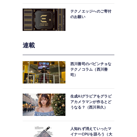
中。
テクノエッジへのご寄付
のお願い
連載
西川善司のバビンチョな
テクノコラム（西川善
司）
生成AIグラビアをグラビ
アカメラマンが作るとど
うなる？（西川和久）
人知れず消えていったマ
イナーCPUを語ろう（大