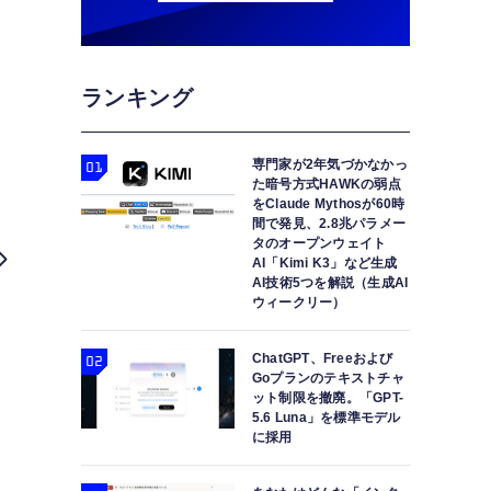
ランキング
専門家が2年気づかなかっ
た暗号方式HAWKの弱点
をClaude Mythosが60時
間で発見、2.8兆パラメー
タのオープンウェイト
AI「Kimi K3」など生成
AI技術5つを解説（生成AI
ウィークリー）
ChatGPT、Freeおよび
Goプランのテキストチャ
ット制限を撤廃。「GPT-
5.6 Luna」を標準モデル
に採用
iPhone 14シリーズは衛星通信機能搭