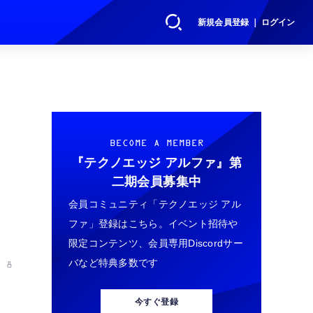
新規会員登録 ｜ ログイン
BECOME A MEMBER
『テクノエッジ アルファ』
第
二期会員募集中
会員コミュニティ「テクノエッジ アル
ファ」登録はこちら。イベント招待や
限定コンテンツ、会員専用Discordサー
バなど特典多数です
 8
今すぐ登録