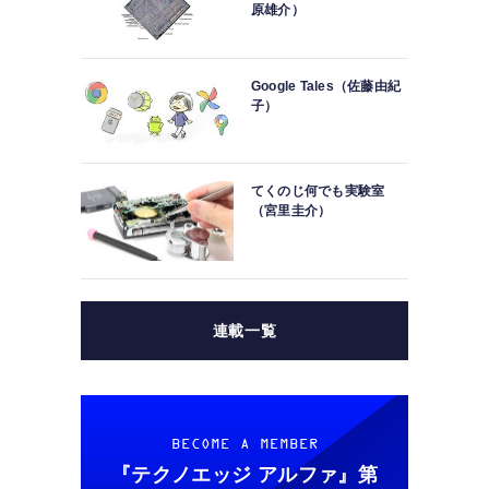
原雄介）
Google Tales（佐藤由紀
子）
てくのじ何でも実験室
（宮里圭介）
連載一覧
BECOME A MEMBER
『テクノエッジ アルファ』
第