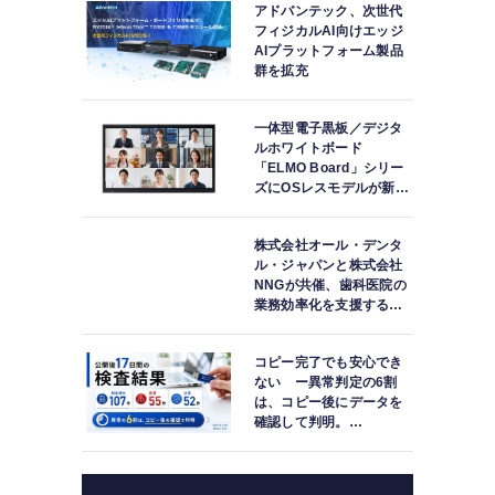
アドバンテック、次世代
フィジカルAI向けエッジ
AIプラットフォーム製品
群を拡充
一体型電子黒板／デジタ
ルホワイトボード
「ELMO Board」シリー
ズにOSレスモデルが新登
場
株式会社オール・デンタ
ル・ジャパンと株式会社
NNGが共催、歯科医院の
業務効率化を支援する院
内一括管理システム
「PLUM CONNECT」を
コピー完了でも安心でき
紹介
ない ー異常判定の6割
は、コピー後にデータを
確認して判明。
「DATA119 Media
Test」利用者が任意提供
した判定済み107件を初