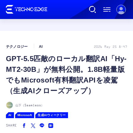
連載
テクノロジー
AI
2026 May 25 8:47
GPT-5.5匹敵のローカル翻訳AI「Hy-
AI
MT2-30B」が無料公開。1.8B軽量版
ガジェット
でもMicrosoft有料翻訳APIを凌駕
（生成AIクローズアップ）
ゲーム
山下（Seamless）
カルチャー
AI
Microsoft
生成AIウィークリー
SHARE
公式ストア