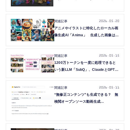
の写真に忠実な3Dモデルを生成するAI
モデル「Pixal3D」など生成AI技術5つ
を解説（生成AIウィークリー）
2026.05.20
アニメやイラストに特化したローカル画
像生成AI「Anima」 生成した画像は商
用利用も可能（生成AIクローズアップ）
2026.05.15
1200万トークンを一度に処理できると
いう新LLM「SubQ」、ClaudeとGPTが
批判し合いながら研究する「Aris」など
生成AI技術5つを解説（生成AIウィーク
2026.05.11
リー）
“無修正コンテンツ”も生成できる？ 無
検閲オープンソース動画生成
AI「Sulphur 2」登場（生成AIクローズ
アップ）