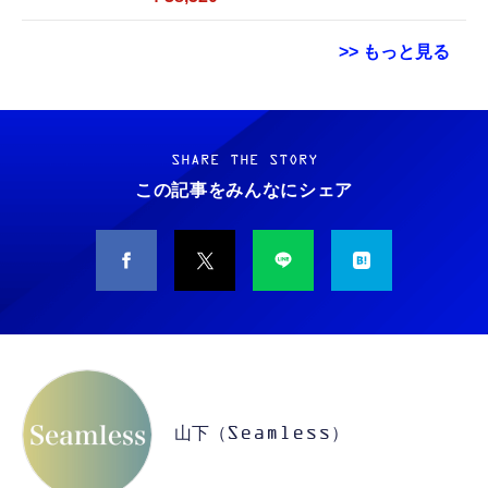
Bluetooth5.0／USB-C／1080p顔認証カメラ
>> もっと見る
Grithope イヤホン タイプC【2026新モデル
霊界コミュニケーションロボット BAKETAN
耐久性】 有線イヤホン マイク付き HiFi音質
WARASHI ばけたん ワラシ 改 KAI
ノイズ低減 重低音 遅延なし
SHARE THE STORY
￥5,400
この記事をみんなにシェア
￥949
CASIO Moflin(モフリン）シルバー PE-
タイプc 寝ホンイヤホン 寝ホン type-c 有線
M10SR AIペット（コミュニケーションロボッ
睡眠用イヤホン 【音質強化バージョン
ト）
iPhone 15/16/17対応】横向きに寝ると耳が圧
迫されない ソフトシリコンで柔らかい 超軽量
￥53,900
￥2,199
超小型 外部ノイズ遮断 音質良い リモコン マ
イク付き 安眠 仕事 勉強 通勤通学最適（黑-
CASIO Moflin(モフリン）ゴールドPE-
typec）
Lightning to 3.5mm イヤホンジャック 変換
M10GD AIペット（コミュニケーションロボ
MFi認証 【ハイレゾ音質】 内蔵DAC 遅延な
ット）
山下（Seamless）
し 48ビット/96KHz 音量調節対応
￥53,900
￥999