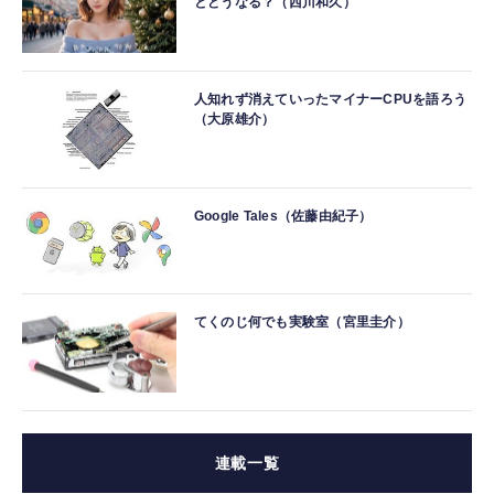
とどうなる？（西川和久）
人知れず消えていったマイナーCPUを語ろう
（大原雄介）
Google Tales（佐藤由紀子）
てくのじ何でも実験室（宮里圭介）
連載一覧