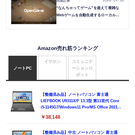
2026.04.30
“なんちゃってゲーム”を超えて複雑な
Webゲームを自動生成するローカル
AI「OpenGame」、Claude Opus 4.5に
迫る精度のAIモデル「Qwen3.6-27B」
など生成AI技術5つを解説（生成AIウィ
ークリー）
Amazon売れ筋ランキング
イヤホン
コミュニケ
ノートPC
ーションロ
ボット
【整備済み品】ノートパソコン 富士通
LIEFBOOK U9311X/F 13.3型 第11世代 Core
i5-1145G7/Windows11 Pro/MS Office 2021搭
載/Webカメラ/Wifi・Bluetooth・HDMI・
￥38,148
Type-C/360度回転対応/有線静音マウス付
属/180日保証(タッチスクリーン/メモリ
8GB,SSD256GB)
【整備済み品】中古 ノートパソコン 富士通