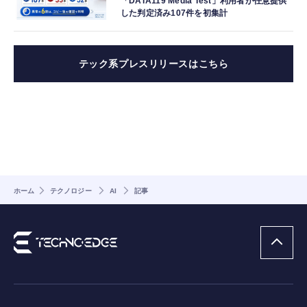
「DATA119 Media Test」利用者が任意提供
した判定済み107件を初集計
テック系プレスリリースはこちら
ホーム
テクノロジー
AI
記事