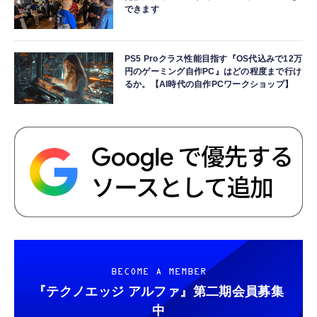
できます
PS5 Proクラス性能目指す『OS代込みで12万
円のゲーミング自作PC』はどの程度まで行け
るか。【AI時代の自作PCワークショップ】
BECOME A MEMBER
『テクノエッジ アルファ』
第二期会員募集
中