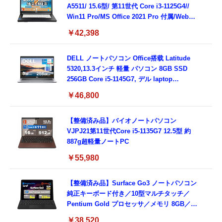
A5511/ 15.6型/ 第11世代 Core i3-1125G4//
Win11 Pro/MS Office 2021 Pro 付属/Webカ
メラ/DVD/豊富な接続端子 (HDMI, VGA, USB
￥42,398
3.0)/ 有線静音マウス付属/ 180日保証（メモリ
16GB,SSD512GB）
DELL ノートパソコン Office搭载 Latitude
5320,13.3インチ 軽量 パソコン 8GB SSD
256GB Core i5-1145G7, デル laptop
windows 11,中古 ノートPC 日本語キーボー
￥46,800
ド付き (整備済み品)
【整備済み品】バイオノートパソコン
VJPJ21第11世代Core i5-1135G7 12.5型 約
887g超軽量ノートPC
￥55,980
【整備済み品】Surface Go3 ノートパソコン
純正キーボード付き／10型マルチタッチ／
Pentium Gold プロセッサ／メモリ 8GB／
SSD 128GB／Windows11 Office／WiFi-6
￥38,520