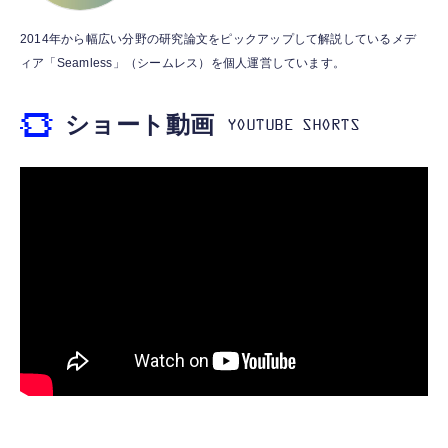
霊界コミュニケーションロボット BAKETAN
【HIFI音質】iphone イヤホンジャック ライ
2014年から幅広い分野の研究論文をピックアップして解説しているメデ
WARASHI ばけたん ワラシ 桃 MOMO
トニング イヤホン 変換 MFI認証 4極 内蔵
ィア「Seamless」（シームレス）を個人運営しています。
DAC 遅延なし 音量調節/音楽
￥5,400
￥999
ショート動画
【ペットロボット 】lopeto AI robot チャー
寝ホン 睡眠用イヤホン 寝ながら 痛くない 超
ジングベース付き ロペット 充電ベース付き
軽量2.8g ASMR推薦 ワイヤレス
感情成長型 AI搭載 ペットロボット コミュニ
Bluetooth6.1 柔軟性高 安眠 仕事 ブルー
ケーションロボット 性格育成 会話 ジェスチ
￥55,782
ャー認識 タッチセンサー ペット級ファー あ
￥2,682
たたかな触り心地 着せ替え可能 アプリ連携
Gemini