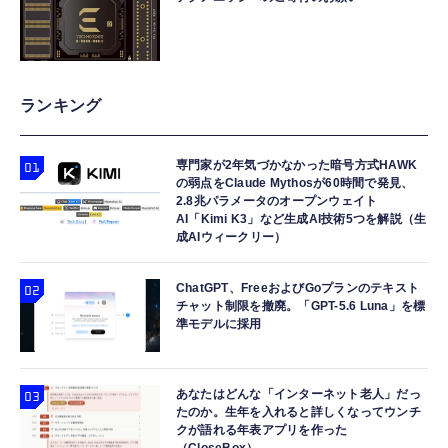
ランキング
専門家が2年気づかなかった暗号方式HAWK
の弱点をClaude Mythosが60時間で発見、
2.8兆パラメータのオープンウェイト
AI「Kimi K3」など生成AI技術5つを解説（生
成AIウィークリー）
ChatGPT、FreeおよびGoプランのテキスト
チャット制限を撤廃。「GPT-5.6 Luna」を標
準モデルに採用
あなたはどんな「インターネット老人」だっ
たのか。生年を入れると詳しくなってウンチ
クが語れる年表アプリを作った
（CloseBox）