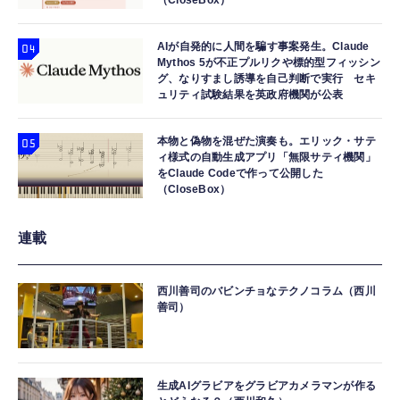
AIが自発的に人間を騙す事案発生。Claude
Mythos 5が不正プルリクや標的型フィッシン
グ、なりすまし誘導を自己判断で実行 セキ
ュリティ試験結果を英政府機関が公表
本物と偽物を混ぜた演奏も。エリック・サテ
ィ様式の自動生成アプリ「無限サティ機関」
をClaude Codeで作って公開した
（CloseBox）
連載
西川善司のバビンチョなテクノコラム（西川
善司）
生成AIグラビアをグラビアカメラマンが作る