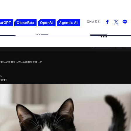
SHARE
atGPT
CloseBox
OpenAI
Agentic AI