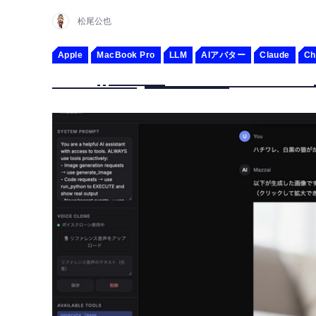
松尾公也
Apple
MacBook Pro
LLM
AIアバター
Claude
Ch