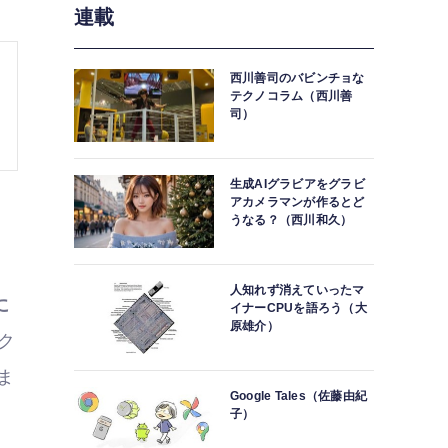
連載
西川善司のバビンチョな
テクノコラム（西川善
司）
生成AIグラビアをグラビ
アカメラマンが作るとど
うなる？（西川和久）
人知れず消えていったマ
に
イナーCPUを語ろう（大
原雄介）
ク
ま
Google Tales（佐藤由紀
子）