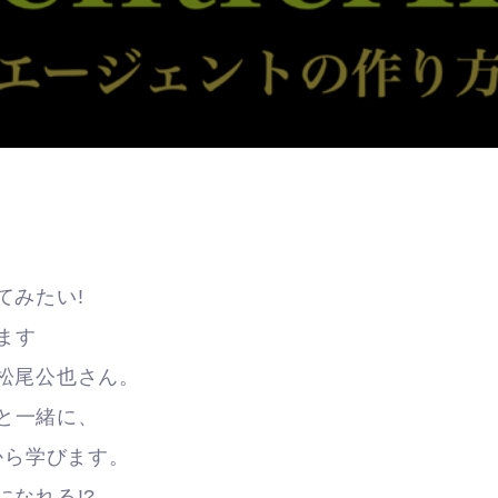
てみたい!
ます
松尾公也さん。
と一緒に、
から学びます。
になれる!?