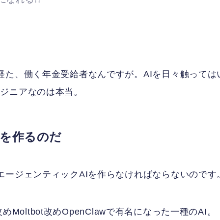
経た、働く年金受給者なんですが。AIを日々触っては
ンジニアなのは本当。
Iを作るのだ
エージェンティックAIを作らなければならないのです
めMoltbot改めOpenClawで有名になった一種のAI。