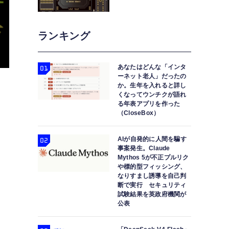
ランキング
あなたはどんな「インタ
ーネット老人」だったの
か。生年を入れると詳し
くなってウンチクが語れ
る年表アプリを作った
（CloseBox）
AIが自発的に人間を騙す
事案発生。Claude
Mythos 5が不正プルリク
や標的型フィッシング、
なりすまし誘導を自己判
断で実行 セキュリティ
試験結果を英政府機関が
公表