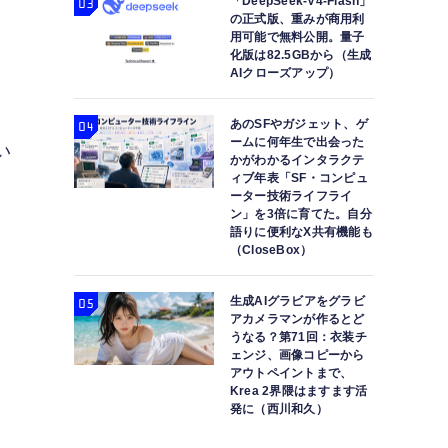
「DeepSeek-V4-Flash」
の正式版、重みが商用利
用可能で無料公開。量子
化版は82.5GBから（生成
AIクローズアップ）
あのSFやガジェット、ゲ
ームに何年生で出会った
い
かがわかるインタラクテ
ィブ年表「SF・コンピュ
ーター技術ライフライ
ン」を3倍に育てた。自分
語りに便利なX共有機能も
（CloseBox）
生成AIグラビアをグラビ
アカメラマンが作るとど
うなる？第71回：衣装チ
。
ェンジ、画像コピーから
アウトペイントまで、
Krea 2界隈はますます活
発に（西川和久）