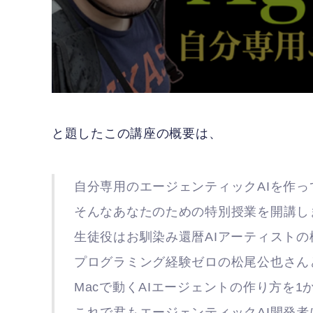
と題したこの講座の概要は、
自分専用のエージェンティックAIを作っ
そんなあなたのための特別授業を開講し
生徒役はお馴染み還暦AIアーティストの
プログラミング経験ゼロの松尾公也さん
Macで動くAIエージェントの作り方を1
これで君もエージェンティックAI開発者