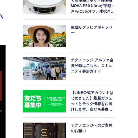
で高性能ロボット掃除機
MOVA P50 Ultraが半額＋
さらに5％オフ。水拭きモ
ハ
ップ自動洗浄・乾燥まで
対応ハイエンドモデル
生成AIグラビアギャラリ
ー
テクノエッジ アルファ会
員登録はこちら。コミュ
ニティ参加ガイド
【LINE公式アカウントは
じめました】最新ガジェ
ットとテック情報をお届
けします。友だち募集
中。
テクノエッジへのご寄付
のお願い