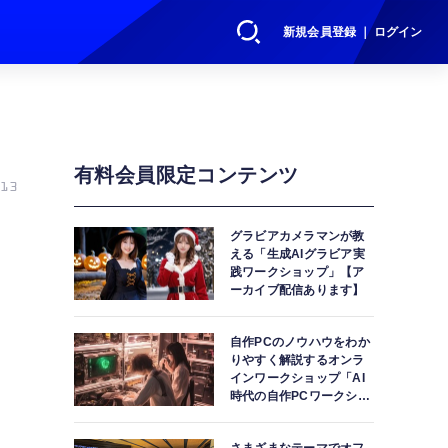
新規会員登録 ｜ ログイン
有料会員限定コンテンツ
13
グラビアカメラマンが教
える「生成AIグラビア実
践ワークショップ」【ア
き
ーカイブ配信あります】
自作PCのノウハウをわか
りやすく解説するオンラ
インワークショップ「AI
時代の自作PCワークショ
ップ」【アーカイブ配信
あります】