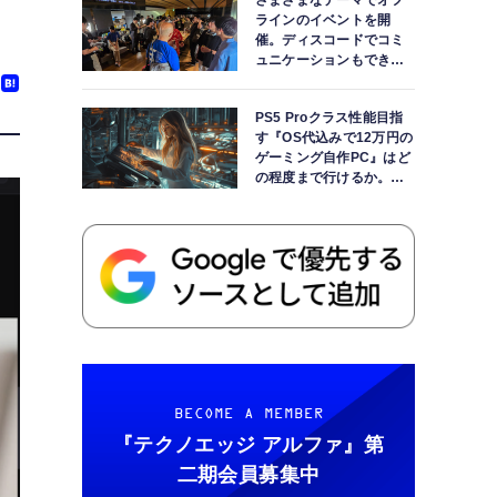
さまざまなテーマでオフ
ラインのイベントを開
催。ディスコードでコミ
ュニケーションもできま
す
PS5 Proクラス性能目指
す『OS代込みで12万円の
ゲーミング自作PC』はど
の程度まで行けるか。
【AI時代の自作PCワーク
ショップ】
BECOME A MEMBER
『テクノエッジ アルファ』
第
二期会員募集中