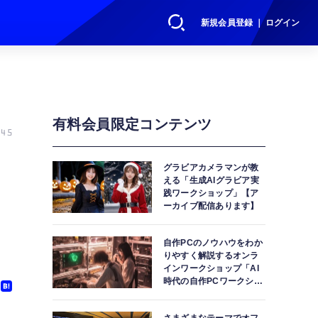
新規会員登録 ｜ ログイン
有料会員限定コンテンツ
45
グラビアカメラマンが教
える「生成AIグラビア実
践ワークショップ」【ア
ーカイブ配信あります】
自作PCのノウハウをわか
りやすく解説するオンラ
インワークショップ「AI
時代の自作PCワークショ
ップ」【アーカイブ配信
あります】