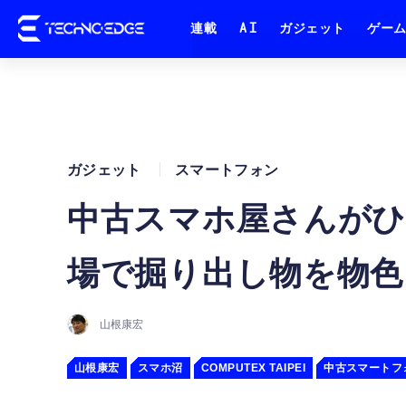
連載
AI
ガジェット
ゲー
ガジェット
スマートフォン
中古スマホ屋さんがひ
場で掘り出し物を物色
山根康宏
山根康宏
スマホ沼
COMPUTEX TAIPEI
中古スマートフ