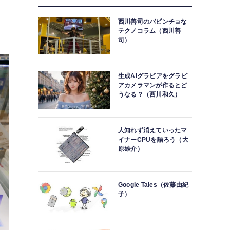
西川善司のバビンチョな
。
テクノコラム（西川善
司）
生成AIグラビアをグラビ
アカメラマンが作るとど
うなる？（西川和久）
人知れず消えていったマ
イナーCPUを語ろう（大
原雄介）
Google Tales（佐藤由紀
子）