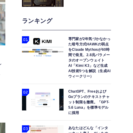
ランキング
専門家が2年気づかなかっ
た暗号方式HAWKの弱点
をClaude Mythosが60時
間で発見、2.8兆パラメー
タのオープンウェイト
し
AI「Kimi K3」など生成
AI技術5つを解説（生成AI
れ
ウィークリー）
き
ChatGPT、Freeおよび
台
Goプランのテキストチャ
ット制限を撤廃。「GPT-
5.6 Luna」を標準モデル
に採用
あなたはどんな「インタ