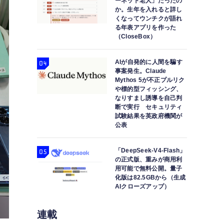
ーネット老人」だったの
か。生年を入れると詳し
くなってウンチクが語れ
る年表アプリを作った
（CloseBox）
AIが自発的に人間を騙す
事案発生。Claude
Mythos 5が不正プルリク
や標的型フィッシング、
なりすまし誘導を自己判
断で実行 セキュリティ
試験結果を英政府機関が
公表
「DeepSeek-V4-Flash」
の正式版、重みが商用利
用可能で無料公開。量子
化版は82.5GBから（生成
AIクローズアップ）
連載