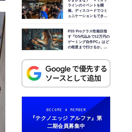
さまざまなテーマでオフ
ラインのイベントを開
催。ディスコードでコミ
ュニケーションもできま
す
PS5 Proクラス性能目指
す『OS代込みで12万円の
ゲーミング自作PC』はど
の程度まで行けるか。
【AI時代の自作PCワーク
ショップ】
BECOME A MEMBER
『テクノエッジ アルファ』
第
二期会員募集中