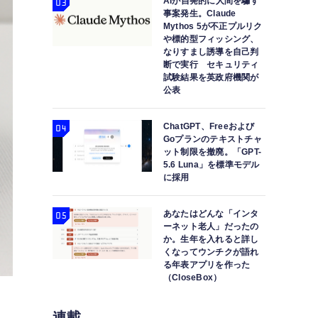
AIが自発的に人間を騙す
事案発生。Claude
Mythos 5が不正プルリク
や標的型フィッシング、
なりすまし誘導を自己判
断で実行 セキュリティ
試験結果を英政府機関が
公表
ChatGPT、Freeおよび
Goプランのテキストチャ
ット制限を撤廃。「GPT-
5.6 Luna」を標準モデル
に採用
あなたはどんな「インタ
ーネット老人」だったの
か。生年を入れると詳し
くなってウンチクが語れ
る年表アプリを作った
（CloseBox）
連載