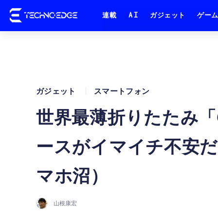
連載
AI
ガジェット
ゲー
ガジェット
スマートフォン
世界最薄折りたたみ「OP
ースがイマイチ不安
マホ沼）
山根康宏