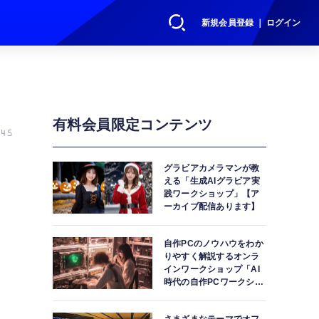
新規会員登録 ｜ ログイン
有料会員限定コンテンツ
45
グラビアカメラマンが教
える「生成AIグラビア実
践ワークショップ」【ア
ス
ーカイブ配信あります】
自作PCのノウハウをわか
りやすく解説するオンラ
インワークショップ「AI
時代の自作PCワークショ
ップ」【アーカイブ配信
あります】