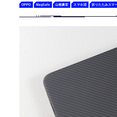
OPPO
MagSafe
山根康宏
スマホ沼
折りたたみスマ