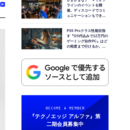
さまざまなテーマでオフ
ラインのイベントを開
催。ディスコードでコミ
ュニケーションもできま
す
PS5 Proクラス性能目指
す『OS代込みで12万円の
ゲーミング自作PC』はど
の程度まで行けるか。
【AI時代の自作PCワーク
ショップ】
BECOME A MEMBER
『テクノエッジ アルファ』
第
二期会員募集中