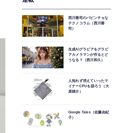
ジ
西川善司のバビンチョな
テクノコラム（西川善
司）
生成AIグラビアをグラビ
アカメラマンが作るとど
うなる？（西川和久）
人知れず消えていったマ
イナーCPUを語ろう（大
原雄介）
Google Tales（佐藤由紀
子）