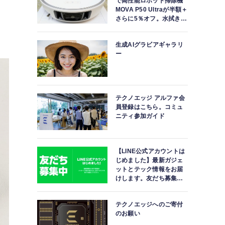
で高性能ロボット掃除機
MOVA P50 Ultraが半額＋
さらに5％オフ。水拭きモ
ップ自動洗浄・乾燥まで
対応ハイエンドモデル
生成AIグラビアギャラリ
ー
テクノエッジ アルファ会
員登録はこちら。コミュ
ニティ参加ガイド
【LINE公式アカウントは
じめました】最新ガジェ
ットとテック情報をお届
けします。友だち募集
中。
テクノエッジへのご寄付
のお願い