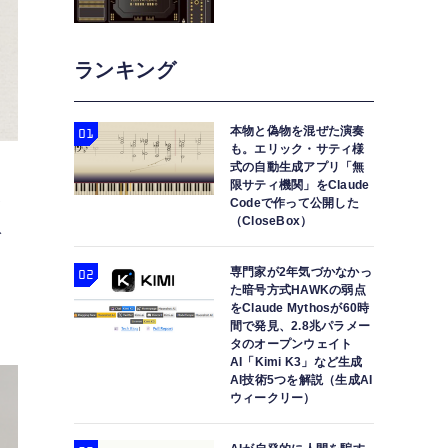
ランキング
本物と偽物を混ぜた演奏
も。エリック・サティ様
式の自動生成アプリ「無
限サティ機関」をClaude
い
Codeで作って公開した
（CloseBox）
で
ー
専門家が2年気づかなかっ
た暗号方式HAWKの弱点
をClaude Mythosが60時
間で発見、2.8兆パラメー
タのオープンウェイト
AI「Kimi K3」など生成
AI技術5つを解説（生成AI
ウィークリー）