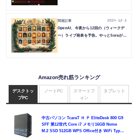
円コースのChatGPT Proユーザーは無制
限モードあり（CloseBox）
2024.12.5
OpenAI、今夜から12回の（ウィークデ
ー）ライブ発表を予告。やっとSoraが使
えるようになるの？（CloseBox）
Amazon売れ筋ランキング
デスクトッ
ノートPC
スマートフ
タブレット
プPC
ォン
中古パソコン TcaraT Ｈ Ｐ EliteDesk 800 G9
SFF 第12世代 Core i7 メモリ16GB Nvme
M.2 SSD 512GB WPS Office付き WiFi Type-
C Windows11 デスクトップパソコン (整備済