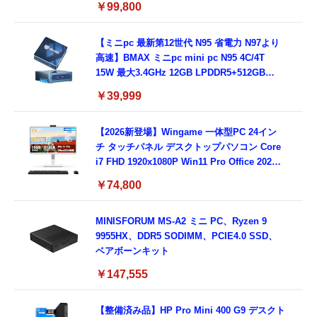
￥99,800
み品)
【ミニpc 最新第12世代 N95 省電力 N97より
高速】BMAX ミニpc mini pc N95 4C/4T
15W 最大3.4GHz 12GB LPDDR5+512GB
SSD 小型PC 8TB拡張M.2_NVMe/SATA
￥39,999
HDMI2.1/2画面出力 4K@60Hz 小型パソコン
高速2.4G/5GWi-Fi BT5.0 ギガビットLAN 静
音 ミニパソコン B4Plus
【2026新登場】Wingame 一体型PC 24イン
チ タッチパネル デスクトップパソコン Core
i7 FHD 1920x1080P Win11 Pro Office 2024
搭載 一体型パソコン 高度調整可能 超狭ベゼ
￥74,800
ル 隠しカメラ内蔵/WiFi5/ BT5.0 有線キーボ
ード・マウス付属 16GB 512GB SSD ビジネ
ス 在宅用
MINISFORUM MS-A2 ミニ PC、Ryzen 9
9955HX、DDR5 SODIMM、PCIE4.0 SSD、
ベアボーンキット
￥147,555
【整備済み品】HP Pro Mini 400 G9 デスクト