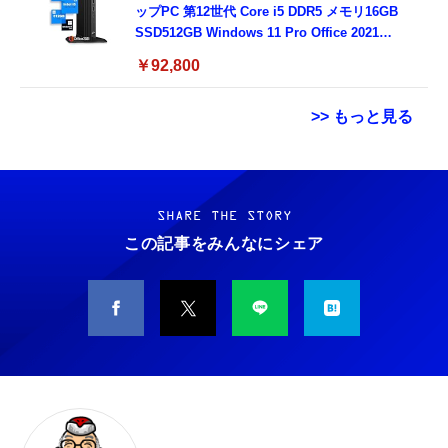
ップPC 第12世代 Core i5 DDR5 メモリ16GB
SSD512GB Windows 11 Pro Office 2021
DisplayPort×2 HDMI 2.1 有線LAN 超小型 省
￥92,800
スペース ビジネスPC
>> もっと見る
【整備済み品】ノートパソコン 富士通
【ダウンロード版】契約事務手数料が無料に
シャオミ(Xiaomi) REDMI Pad 2 9.7 4G タブ
LIEFBOOK U9311X/F 13.3型 第11世代 Core
なるmineoエントリーパッケージ
レット 4GB+64GB グラファイトグレー セル
i5-1145G7/Windows11 Pro/MS Office 2021搭
docomo/au/SoftBankの3回線が選べる格安
ラー 9.7インチ 2K 120Hz 7600mAh大容量バ
SHARE THE STORY
載/Webカメラ/Wifi・Bluetooth・HDMI・
SIMカード【Amazon.co.jp限定】
ッテリー Snapdragon 6s 4G Gen 2 2TBまで
この記事をみんなにシェア
￥38,148
￥100
￥24,980
Type-C/360度回転対応/有線静音マウス付
拡張 通話可能 Bluetooth 5.0 Wi-Fi 5 顔認証
属/180日保証(タッチスクリーン/メモリ
GPS Wi-Fi5 Xiaomi HyperOS 3搭載 軽量 日
8GB,SSD256GB)
【整備済み品】中古 ノートパソコン 富士通
【DL版】【初期費用3,300円が無料 ※1契約者
本語版
タブレット - FancyDay Android16 タブレッ
A5511/ 15.6型/ 第11世代 Core i3-1125G4//
2回線/年に限り】IIJmioえらべるSIMカード
ト 10インチ 24GB+64GB+1TB拡張
Win11 Pro/MS Office 2021 Pro 付属/Webカ
エントリーパッケージ 月額利用(音声
WiFi6&Bluetooth5.4対応 高性能CPU
メラ/DVD/豊富な接続端子 (HDMI, VGA, USB
SIM/SMS)[ドコモ・au回線]・(データ/eSIM/
1280*800画面 6000mAh Widevine L1 GMS認
￥42,398
￥290
￥10,999
3.0)/ 有線静音マウス付属/ 180日保証（メモリ
プリペイド)[ドコモ回線]IM-B327
証 Type-C充電 顔認識 アンドロイド 無線投影
16GB,SSD512GB）
RGBライト 児童守護 IPS画面 日本語説明書
DELL ノートパソコン Office搭载 Latitude
エレコム 充電器 Type-C USB-C 20W USB PD
タブレット - HiGrace Android16 タブレット
5320,13.3インチ 軽量 パソコン 8GB SSD
対応 ケーブル一体型 1.5m PSE認証品 GaN採
10インチ 24GB+64GB+1TB拡張 wi-fi6モデル