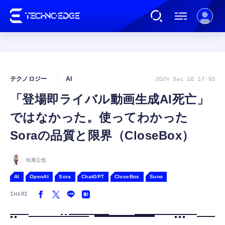
連載
テクノロジー
AI
2024 Dec 10 17:50
「登場即ライバル動画生成AI死亡」
AI
ではなかった。使ってわかった
ガジェット
Soraの品質と限界（CloseBox）
ゲーム
松尾公也
AI
OpenAI
Sora
ChatGPT
CloseBox
Suno
カルチャー
SHARE
公式ストア