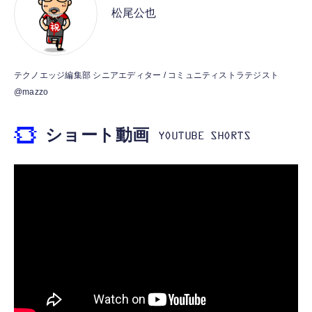
松尾公也
256GB Core i5-1145G7, デル laptop
用 折りたたみ式プラグ しろちゃん 【
1280*800画面 Widevine L1対応 Bluetooth5.4
windows 11,中古 ノートPC 日本語キーボー
iPhone16 15 等対応】 EC-AC6920WF
WiFi 6 6000mAhバッテリー 顔認識 RGBライ
￥46,800
￥1,058
￥12,499
ド付き (整備済み品)
ト搭載 児童守護 無線投影 キーボード+マウス
+保護ケース+タッチペン+ヘッドフォン付 日
【整備済み品】バイオノートパソコン
USB Type Cケーブル【1m+1m+2m+2m/4
本語説明書 一年保証
テクノエッジ編集部 シニアエディター / コミュニティストラテジスト
タブレット 10インチ タブレット Android 薄
VJPJ21第11世代Core i5-1135G7 12.5型 約
本】タイプc ケーブル PD対応 60W急速充
型 軽量
@mazzo
887g超軽量ノートPC
電】データ転送 断線防止 高耐久ナイロン
￥2,980
iPhone 17/iPhone 16 /iPhone 15 /
￥55,980
￥749
ショート動画
MacBook、iPad Pro/Air、Galaxy、Sony、
Pixel Type C機種対応
タブレット 10インチ Android 16 Gemini AI
【整備済み品】Surface Go3 ノートパソコン
エレコム 充電器 40W 2ポート Type-C USB
搭載 タブレット Wi-Fiモデル
純正キーボード付き／10型マルチタッチ／
PD対応 PPS対応 GaN II採用 折りたたみ式プ
128GB+26GB(6+20) 大画面 軽量
Pentium Gold プロセッサ／メモリ 8GB／
ラグ ホワイト EC-AC10640WH
SSD 128GB／Windows11 Office／WiFi-6
￥18,999
￥38,520
￥1,790
Bluetooth5.0／USB-C／1080p顔認証カメラ