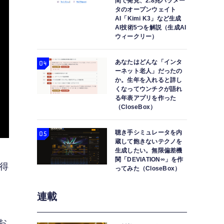
間で発見、2.8兆パラメー
タのオープンウェイト
AI「Kimi K3」など生成
AI技術5つを解説（生成AI
ウィークリー）
あなたはどんな「インタ
ーネット老人」だったの
か。生年を入れると詳し
くなってウンチクが語れ
る年表アプリを作った
（CloseBox）
聴き手シミュレータを内
蔵して飽きないテクノを
生成したい。無限偏差機
関「DEVIATION∞」を作
得
ってみた（CloseBox）
連載
お