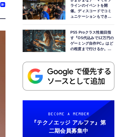
さまざまなテーマでオフ
ラインのイベントを開
催。ディスコードでコミ
ュニケーションもできま
す
PS5 Proクラス性能目指
す『OS代込みで12万円の
ゲーミング自作PC』はど
の程度まで行けるか。
【AI時代の自作PCワーク
ショップ】
BECOME A MEMBER
『テクノエッジ アルファ』
第
二期会員募集中