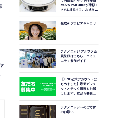
で高性能ロボット掃除機
MOVA P50 Ultraが半額＋
購
さらに5％オフ。水拭きモ
ップ自動洗浄・乾燥まで
対応ハイエンドモデル
生成AIグラビアギャラリ
ー
テクノエッジ アルファ会
員登録はこちら。コミュ
ニティ参加ガイド
イヤ
っ
【LINE公式アカウントは
じめました】最新ガジェ
ットとテック情報をお届
けします。友だち募集
中。
テクノエッジへのご寄付
のお願い