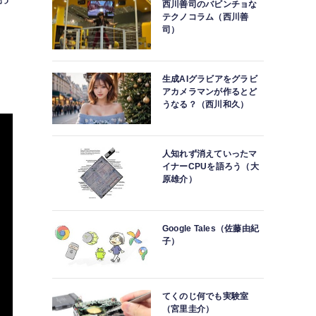
西川善司のバビンチョな
テクノコラム（西川善
司）
生成AIグラビアをグラビ
アカメラマンが作るとど
うなる？（西川和久）
人知れず消えていったマ
イナーCPUを語ろう（大
原雄介）
Google Tales（佐藤由紀
子）
てくのじ何でも実験室
（宮里圭介）