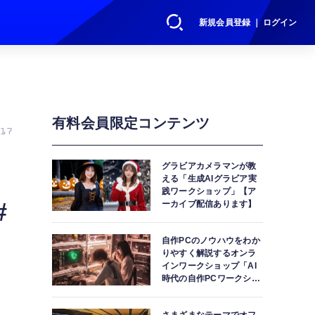
新規会員登録 ｜ ログイン
有料会員限定コンテンツ
17
グラビアカメラマンが教
える「生成AIグラビア実
践ワークショップ」【ア
#
ーカイブ配信あります】
自作PCのノウハウをわか
りやすく解説するオンラ
インワークショップ「AI
時代の自作PCワークショ
ップ」【アーカイブ配信
あります】