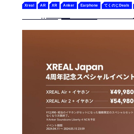
Xreal
AR
XR
Anker
Earphone
てくのじDeals