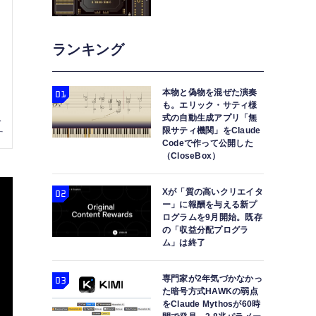
ランキング
本物と偽物を混ぜた演奏
も。エリック・サティ様
式の自動生成アプリ「無
限サティ機関」をClaude
Codeで作って公開した
（CloseBox）
Xが「質の高いクリエイタ
ー」に報酬を与える新プ
ログラムを9月開始。既存
の「収益分配プログラ
ム」は終了
専門家が2年気づかなかっ
た暗号方式HAWKの弱点
をClaude Mythosが60時