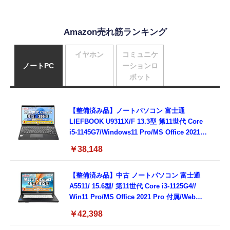
Amazon売れ筋ランキング
イヤホン
コミュニケ
ノートPC
ーションロ
ボット
【整備済み品】ノートパソコン 富士通
LIEFBOOK U9311X/F 13.3型 第11世代 Core
i5-1145G7/Windows11 Pro/MS Office 2021搭
載/Webカメラ/Wifi・Bluetooth・HDMI・
￥38,148
Type-C/360度回転対応/有線静音マウス付
属/180日保証(タッチスクリーン/メモリ
8GB,SSD256GB)
【整備済み品】中古 ノートパソコン 富士通
A5511/ 15.6型/ 第11世代 Core i3-1125G4//
Win11 Pro/MS Office 2021 Pro 付属/Webカ
メラ/DVD/豊富な接続端子 (HDMI, VGA, USB
￥42,398
3.0)/ 有線静音マウス付属/ 180日保証（メモリ
16GB,SSD512GB）