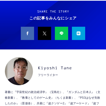
Grithope イヤホン タイプC【2026新モデル
霊界コミュニケーションロボット BAKETAN
耐久性】 有線イヤホン マイク付き HiFi音質
WARASHI ばけたん ワラシ 改 KAI
ノイズ低減 重低音 遅延なし
SHARE THE STORY
￥5,400
この記事をみんなにシェア
￥949
CASIO Moflin(モフリン）シルバー PE-
タイプc 寝ホンイヤホン 寝ホン type-c 有線
M10SR AIペット（コミュニケーションロボッ
睡眠用イヤホン 【音質強化バージョン
ト）
iPhone 15/16/17対応】横向きに寝ると耳が圧
迫されない ソフトシリコンで柔らかい 超軽量
￥53,900
￥2,199
超小型 外部ノイズ遮断 音質良い リモコン マ
イク付き 安眠 仕事 勉強 通勤通学最適（黑-
CASIO Moflin(モフリン）ゴールドPE-
typec）
Lightning to 3.5mm イヤホンジャック 変換
M10GD AIペット（コミュニケーションロボ
MFi認証 【ハイレゾ音質】 内蔵DAC 遅延な
Kiyoshi Tane
ット）
し 48ビット/96KHz 音量調節対応
フリーライター
￥53,900
￥999
霊界コミュニケーションロボット BAKETAN
【HIFI音質】iphone イヤホンジャック ライ
著書に『宇宙世紀の政治経済学』（宝島社）、『ガンダムと日本人』（文
WARASHI ばけたん ワラシ 桃 MOMO
トニング イヤホン 変換 MFI認証 4極 内蔵
春新書）、『教養としてのゲーム史』（ちくま新書）、『PS3はなぜ失敗
DAC 遅延なし 音量調節/音楽
￥5,400
したのか』（晋遊舎）、共著に『超クソゲー2』『超アーケード』『超フ