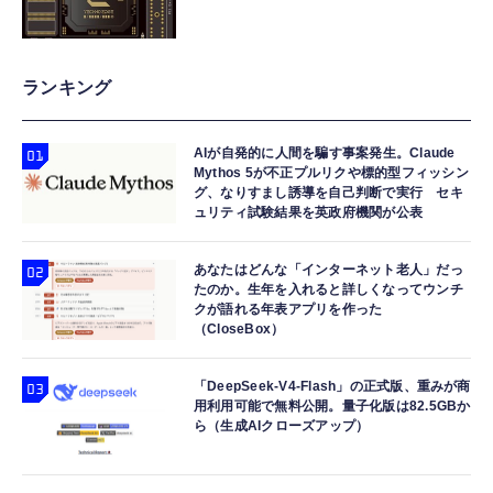
ランキング
AIが自発的に人間を騙す事案発生。Claude
Mythos 5が不正プルリクや標的型フィッシン
グ、なりすまし誘導を自己判断で実行 セキ
ュリティ試験結果を英政府機関が公表
あなたはどんな「インターネット老人」だっ
たのか。生年を入れると詳しくなってウンチ
クが語れる年表アプリを作った
（CloseBox）
「DeepSeek-V4-Flash」の正式版、重みが商
用利用可能で無料公開。量子化版は82.5GBか
ら（生成AIクローズアップ）