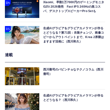
Xiaomi、早割1万7000円のゲーミングモニタ
G25i 2026発売 Fast IPS 240Hzの高コス
パ、デスクトップスピーカーPro Setも
生成AIグラビアをグラビアカメラマンが作る
とどうなる？第71回：衣装チェンジ、画像コ
ピーからアウトペイントまで、Krea 2界隈は
ますます活発に（西川和久）
連載
西川善司のバビンチョなテクノコラム（西川
善司）
生成AIグラビアをグラビアカメラマンが作る
とどうなる？（西川和久）