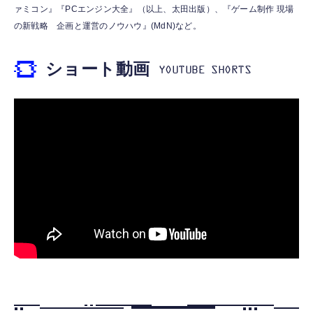
￥999
ァミコン』『PCエンジン大全』（以上、太田出版）、『ゲーム制作 現場
の新戦略 企画と運営のノウハウ』(MdN)など。
【ペットロボット 】lopeto AI robot チャー
寝ホン 睡眠用イヤホン 寝ながら 痛くない 超
ジングベース付き ロペット 充電ベース付き
軽量2.8g ASMR推薦 ワイヤレス
感情成長型 AI搭載 ペットロボット コミュニ
ショート動画
Bluetooth6.1 柔軟性高 安眠 仕事 ブルー
ケーションロボット 性格育成 会話 ジェスチ
￥55,782
ャー認識 タッチセンサー ペット級ファー あ
￥2,682
たたかな触り心地 着せ替え可能 アプリ連携
Gemini