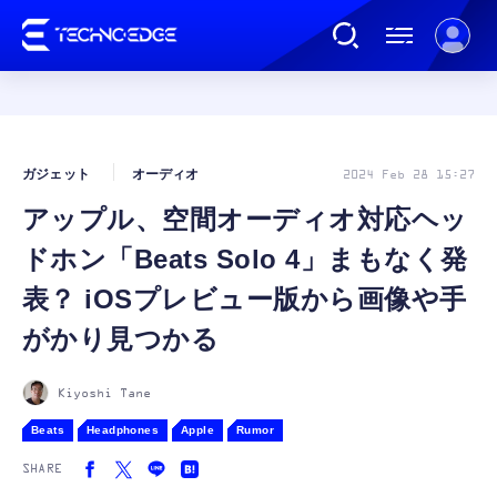
連載
ガジェット
オーディオ
2024 Feb 28 15:27
アップル、空間オーディオ対応ヘッ
AI
ドホン「Beats Solo 4」まもなく発
ガジェット
表？ iOSプレビュー版から画像や手
がかり見つかる
ゲーム
Kiyoshi Tane
カルチャー
Beats
Headphones
Apple
Rumor
SHARE
公式ストア