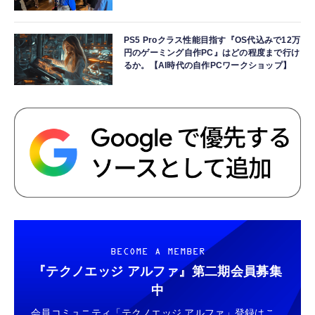
PS5 Proクラス性能目指す『OS代込みで12万
円のゲーミング自作PC』はどの程度まで行け
るか。【AI時代の自作PCワークショップ】
BECOME A MEMBER
『テクノエッジ アルファ』
第二期会員募集
中
会員コミュニティ「テクノエッジ アルファ」登録はこ