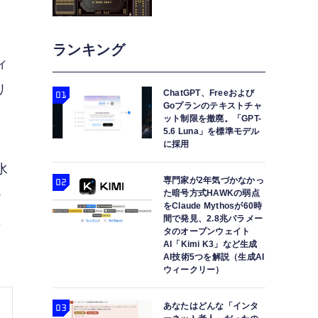
ランキング
ィ
リ
ChatGPT、Freeおよび
Goプランのテキストチャ
ット制限を撤廃。「GPT-
5.6 Luna」を標準モデル
に採用
水
専門家が2年気づかなかっ
か
た暗号方式HAWKの弱点
をClaude Mythosが60時
思
間で発見、2.8兆パラメー
タのオープンウェイト
AI「Kimi K3」など生成
AI技術5つを解説（生成AI
ウィークリー）
あなたはどんな「インタ