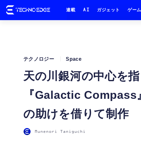
連載
AI
ガジェット
ゲー
テクノロジー
Space
天の川銀河の中心を指し
『Galactic Comp
の助けを借りて制作
Munenori Taniguchi