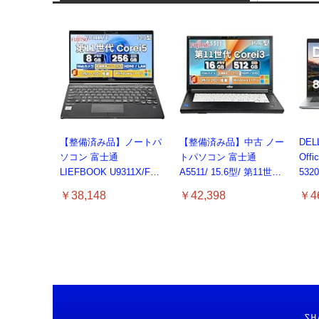
【整備済み品】ノートパ
【整備済み品】中古 ノー
DE
ソコン 富士通
トパソコン 富士通
Offi
LIEFBOOK U9311X/F
A5511/ 15.6型/ 第11世代
532
13.3型 第11世代 Core i5-
Core i3-1125G4// Win11
ソコン
￥38,148
￥42,398
￥46
1145G7/Windows11
Pro/MS Office 2021 Pro
Core
Pro/MS Office 2021搭
付属/Webカメラ/DVD/豊
lapt
載/Webカメラ/Wifi・
富な接続端子 (HDMI,
ノー
Bluetooth・HDMI・Type-
VGA, USB 3.0)/ 有線静
ード
C/360度回転対応/有線静
音マウス付属/ 180日保証
音マウス付属/180日保証
（メモリ
(タッチスクリーン/メモ
16GB,SSD512GB）
リ8GB,SSD256GB)
SH