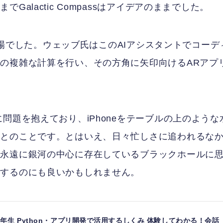
alactic Compassはアイデアのままでした。
の登場でした。ウェッブ氏はこのAIアシスタントでコーデ
の複雑な計算を行い、その方角に矢印向けるARアプ
問題を抱えており、iPhoneをテーブルの上のような
うとのことです。とはいえ、日々忙しさに追われるな
、永遠に銀河の中心に存在しているブラックホールに
トするのにも良いかもしれません。
グ1年生 Python・アプリ開発で活用するしくみ 体験してわかる！会話