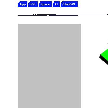
App
iOS
Space
AI
ChatGPT