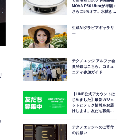
で高性能ロボット掃除機
MOVA P50 Ultraが半額＋
さらに5％オフ。水拭きモ
ップ自動洗浄・乾燥まで
対応ハイエンドモデル
生成AIグラビアギャラリ
ー
テクノエッジ アルファ会
か
員登録はこちら。コミュ
ニティ参加ガイド
リ
か
【LINE公式アカウントは
じめました】最新ガジェ
ットとテック情報をお届
けします。友だち募集
中。
中
テクノエッジへのご寄付
識
のお願い