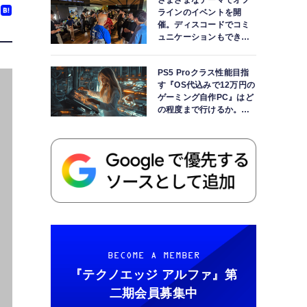
さまざまなテーマでオフ
ラインのイベントを開
催。ディスコードでコミ
ュニケーションもできま
す
PS5 Proクラス性能目指
す『OS代込みで12万円の
ゲーミング自作PC』はど
の程度まで行けるか。
【AI時代の自作PCワーク
ショップ】
BECOME A MEMBER
『テクノエッジ アルファ』
第
二期会員募集中