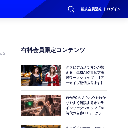
新規会員登録 ｜ ログイン
有料会員限定コンテンツ
25
グラビアカメラマンが教
える「生成AIグラビア実
践ワークショップ」【ア
ーカイブ配信あります】
自作PCのノウハウをわか
りやすく解説するオンラ
インワークショップ「AI
時代の自作PCワークショ
ップ」【アーカイブ配信
あります】