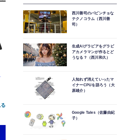
西川善司のバビンチョな
テクノコラム（西川善
司）
生成AIグラビアをグラビ
アカメラマンが作るとど
うなる？（西川和久）
型
人知れず消えていったマ
イナーCPUを語ろう（大
リ
原雄介）
i-
見る
Google Tales（佐藤由紀
子）