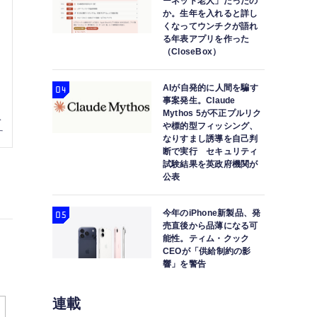
ーネット老人」だったの
か。生年を入れると詳し
くなってウンチクが語れ
る年表アプリを作った
（CloseBox）
AIが自発的に人間を騙す
事案発生。Claude
Mythos 5が不正プルリク
や標的型フィッシング、
なりすまし誘導を自己判
断で実行 セキュリティ
試験結果を英政府機関が
公表
今年のiPhone新製品、発
売直後から品薄になる可
能性。ティム・クック
CEOが「供給制約の影
響」を警告
連載