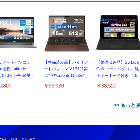
LL ノートパソコン
【整備済み品】バイオノ
【整備済み品】Surface
ce搭载 Latitude
ートパソコン VJPJ21第
Go3 ノートパソコン 純
0,13.3インチ 軽量 パ
11世代Core i5-1135G7
正キーボード付き／10
 8GB SSD 256GB
12.5型 約887g超軽量ノー
マルチタッチ／Pentium
,800
￥55,980
￥38,520
 i5-1145G7, デル
トPC
Gold プロセッサ／メモ
op windows 11,中古
8GB／SSD 128GB／
トPC 日本語キーボ
Windows11 Office／WiF
>> もっと
付き (整備済み品)
6 Bluetooth5.0／USB-C
／1080p顔認証カメラ
ARE THE STORY