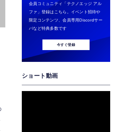
会員コミュニティ「テクノエッジ アル
ファ」登録はこちら。イベント招待や
限定コンテンツ、会員専用Discordサー
バなど特典多数です
今すぐ登録
ショート動画
の
っ
か