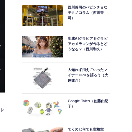
西川善司のバビンチョな
テクノコラム（西川善
司）
生成AIグラビアをグラビ
アカメラマンが作るとど
うなる？（西川和久）
人知れず消えていったマ
イナーCPUを語ろう（大
原雄介）
Google Tales（佐藤由紀
子）
ル
てくのじ何でも実験室