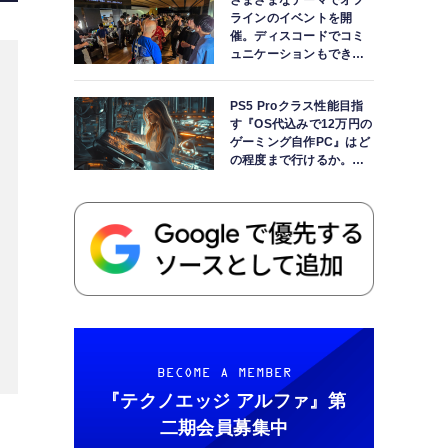
さまざまなテーマでオフ
ラインのイベントを開
催。ディスコードでコミ
ュニケーションもできま
す
PS5 Proクラス性能目指
す『OS代込みで12万円の
ゲーミング自作PC』はど
の程度まで行けるか。
【AI時代の自作PCワーク
ショップ】
BECOME A MEMBER
『テクノエッジ アルファ』
第
二期会員募集中