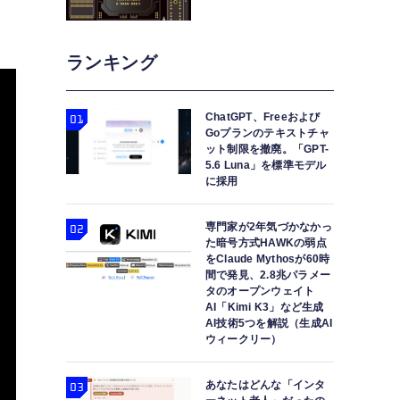
ランキング
ChatGPT、Freeおよび
Goプランのテキストチャ
ット制限を撤廃。「GPT-
5.6 Luna」を標準モデル
に採用
専門家が2年気づかなかっ
た暗号方式HAWKの弱点
をClaude Mythosが60時
間で発見、2.8兆パラメー
タのオープンウェイト
AI「Kimi K3」など生成
AI技術5つを解説（生成AI
ウィークリー）
あなたはどんな「インタ