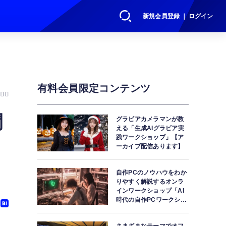
新規会員登録 ｜ ログイン
有料会員限定コンテンツ
00
閉
グラビアカメラマンが教
える「生成AIグラビア実
践ワークショップ」【ア
ーカイブ配信あります】
自作PCのノウハウをわか
りやすく解説するオンラ
インワークショップ「AI
時代の自作PCワークショ
ップ」【アーカイブ配信
あります】