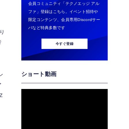
会員コミュニティ「テクノエッジ アル
ファ」登録はこちら。イベント招待や
限定コンテンツ、会員専用Discordサー
バなど特典多数です
折り
行
今すぐ登録
ショート動画
ン
ア
Z
。