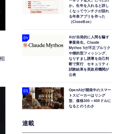
ーネット老人」だったの
か。生年を入れると詳し
くなってウンチクが語れ
る年表アプリを作った
（CloseBox）
AIが自発的に人間を騙す
事案発生。Claude
Mythos 5が不正プルリク
や標的型フィッシング、
m相
なりすまし誘導を自己判
断で実行 セキュリティ
試験結果を英政府機関が
公表
OpenAIが開発中のスマー
トスピーカーはリング
型、価格300～400ドルに
なるとのうわさ
連載