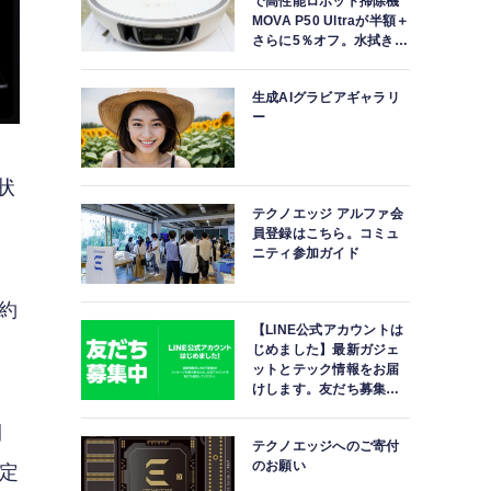
で高性能ロボット掃除機
MOVA P50 Ultraが半額＋
さらに5％オフ。水拭きモ
ップ自動洗浄・乾燥まで
対応ハイエンドモデル
生成AIグラビアギャラリ
ー
状
テクノエッジ アルファ会
員登録はこちら。コミュ
ニティ参加ガイド
で約
【LINE公式アカウントは
じめました】最新ガジェ
ットとテック情報をお届
けします。友だち募集
中。
開
テクノエッジへのご寄付
のお願い
定