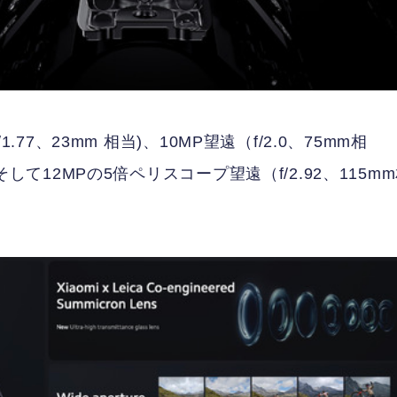
.77、23mm 相当)、10MP望遠（f/2.0、75mm相
そして12MPの5倍ペリスコープ望遠（f/2.92、115m