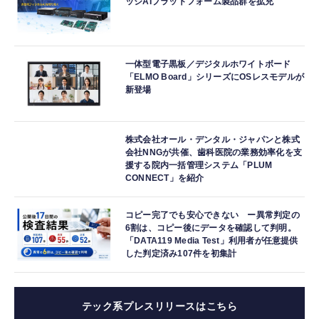
ッジAIプラットフォーム製品群を拡充
一体型電子黒板／デジタルホワイトボード
「ELMO Board」シリーズにOSレスモデルが
新登場
株式会社オール・デンタル・ジャパンと株式
会社NNGが共催、歯科医院の業務効率化を支
援する院内一括管理システム「PLUM
CONNECT」を紹介
コピー完了でも安心できない ー異常判定の
6割は、コピー後にデータを確認して判明。
「DATA119 Media Test」利用者が任意提供
した判定済み107件を初集計
テック系プレスリリースはこちら