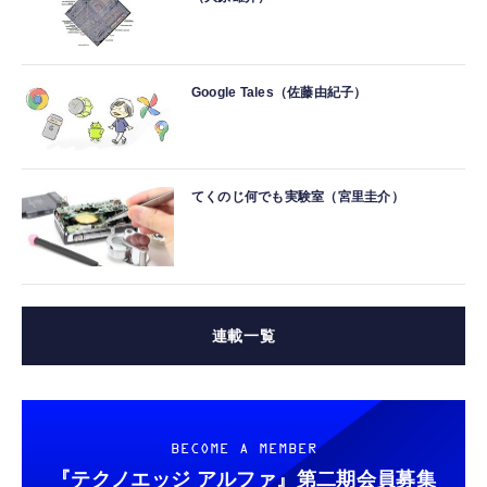
Google Tales（佐藤由紀子）
てくのじ何でも実験室（宮里圭介）
連載一覧
BECOME A MEMBER
『テクノエッジ アルファ』
第二期会員募集