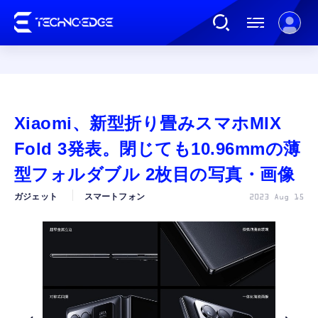
連載
Xiaomi、新型折り畳みスマホMIX
AI
Fold 3発表。閉じても10.96mmの薄
型フォルダブル 2枚目の写真・画像
ガジェット
ガジェット
スマートフォン
2023 Aug 15
ゲーム
カルチャー
公式ストア