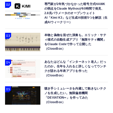
専門家が2年気づかなかった暗号方式HAWK
の弱点をClaude Mythosが60時間で発見、
2.8兆パラメータのオープンウェイト
AI「Kimi K3」など生成AI技術5つを解説（生
成AIウィークリー）
本物と偽物を混ぜた演奏も。エリック・サテ
ィ様式の自動生成アプリ「無限サティ機関」
をClaude Codeで作って公開した
（CloseBox）
あなたはどんな「インターネット老人」だっ
たのか。生年を入れると詳しくなってウンチ
クが語れる年表アプリを作った
（CloseBox）
聴き手シミュレータを内蔵して飽きないテク
ノを生成したい。無限偏差機関
「DEVIATION∞」を作ってみた
（CloseBox）