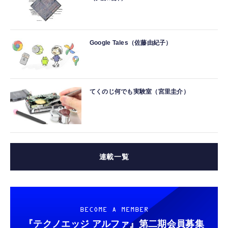
Google Tales（佐藤由紀子）
てくのじ何でも実験室（宮里圭介）
連載一覧
BECOME A MEMBER
『テクノエッジ アルファ』
第二期会員募集