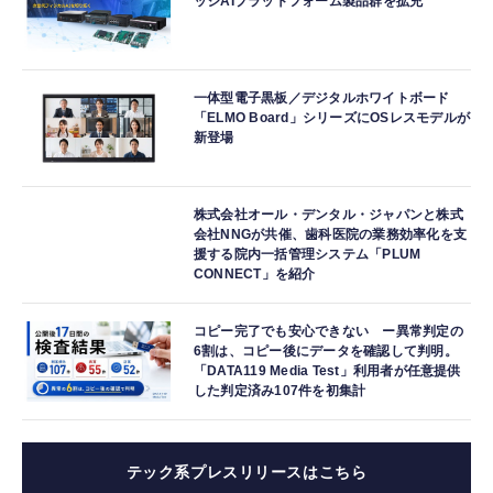
ッジAIプラットフォーム製品群を拡充
一体型電子黒板／デジタルホワイトボード
「ELMO Board」シリーズにOSレスモデルが
新登場
株式会社オール・デンタル・ジャパンと株式
会社NNGが共催、歯科医院の業務効率化を支
援する院内一括管理システム「PLUM
CONNECT」を紹介
コピー完了でも安心できない ー異常判定の
6割は、コピー後にデータを確認して判明。
「DATA119 Media Test」利用者が任意提供
した判定済み107件を初集計
テック系プレスリリースはこちら