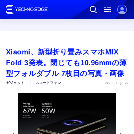
連載
Xiaomi、新型折り畳みスマホMIX
AI
Fold 3発表。閉じても10.96mmの薄
型フォルダブル 7枚目の写真・画像
ガジェット
ガジェット
スマートフォン
2023 Aug 15
ゲーム
カルチャー
公式ストア