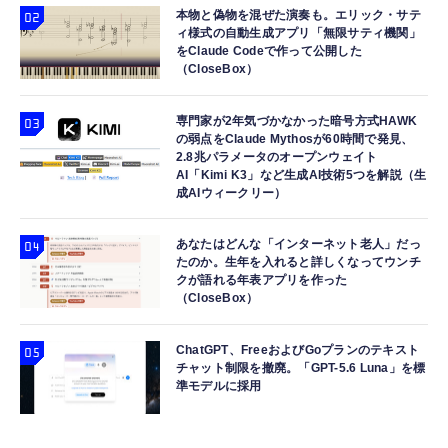
本物と偽物を混ぜた演奏も。エリック・サテ
ィ様式の自動生成アプリ「無限サティ機関」
をClaude Codeで作って公開した
（CloseBox）
専門家が2年気づかなかった暗号方式HAWK
の弱点をClaude Mythosが60時間で発見、
2.8兆パラメータのオープンウェイト
AI「Kimi K3」など生成AI技術5つを解説（生
成AIウィークリー）
あなたはどんな「インターネット老人」だっ
たのか。生年を入れると詳しくなってウンチ
クが語れる年表アプリを作った
（CloseBox）
ChatGPT、FreeおよびGoプランのテキスト
チャット制限を撤廃。「GPT-5.6 Luna」を標
準モデルに採用