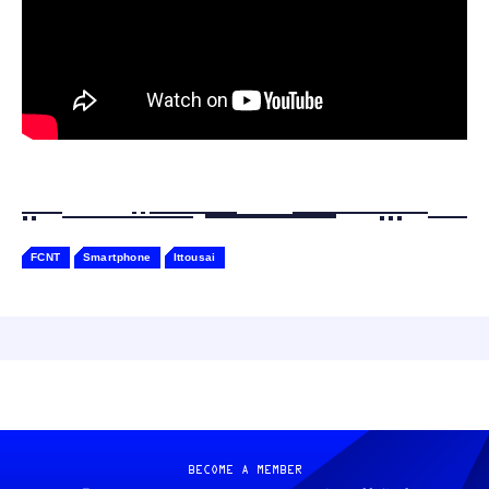
Gemini
FCNT
Smartphone
Ittousai
BECOME A MEMBER