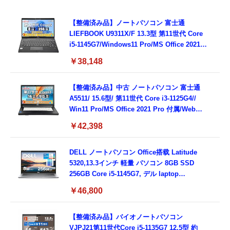
【整備済み品】ノートパソコン 富士通
LIEFBOOK U9311X/F 13.3型 第11世代 Core
i5-1145G7/Windows11 Pro/MS Office 2021搭
載/Webカメラ/Wifi・Bluetooth・HDMI・
￥38,148
Type-C/360度回転対応/有線静音マウス付
属/180日保証(タッチスクリーン/メモリ
8GB,SSD256GB)
【整備済み品】中古 ノートパソコン 富士通
A5511/ 15.6型/ 第11世代 Core i3-1125G4//
Win11 Pro/MS Office 2021 Pro 付属/Webカ
メラ/DVD/豊富な接続端子 (HDMI, VGA, USB
￥42,398
3.0)/ 有線静音マウス付属/ 180日保証（メモリ
16GB,SSD512GB）
DELL ノートパソコン Office搭载 Latitude
5320,13.3インチ 軽量 パソコン 8GB SSD
256GB Core i5-1145G7, デル laptop
windows 11,中古 ノートPC 日本語キーボー
￥46,800
ド付き (整備済み品)
【整備済み品】バイオノートパソコン
VJPJ21第11世代Core i5-1135G7 12.5型 約