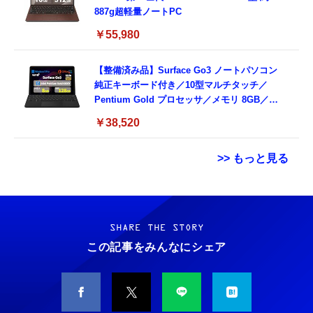
887g超軽量ノートPC
￥55,980
【整備済み品】Surface Go3 ノートパソコン
純正キーボード付き／10型マルチタッチ／
Pentium Gold プロセッサ／メモリ 8GB／
SSD 128GB／Windows11 Office／WiFi-6
￥38,520
Bluetooth5.0／USB-C／1080p顔認証カメラ
>> もっと見る
Grithope イヤホン タイプC【2026新モデル
霊界コミュニケーションロボット BAKETAN
耐久性】 有線イヤホン マイク付き HiFi音質
WARASHI ばけたん ワラシ 改 KAI
ノイズ低減 重低音 遅延なし
SHARE THE STORY
￥5,400
この記事をみんなにシェア
￥949
CASIO Moflin(モフリン）シルバー PE-
タイプc 寝ホンイヤホン 寝ホン type-c 有線
M10SR AIペット（コミュニケーションロボッ
睡眠用イヤホン 【音質強化バージョン
ト）