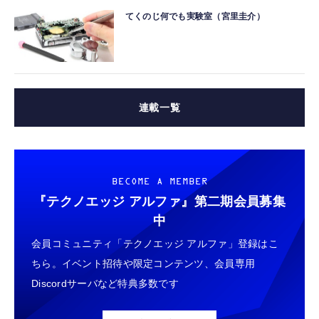
てくのじ何でも実験室（宮里圭介）
連載一覧
BECOME A MEMBER
『テクノエッジ アルファ』
第二期会員募集
中
会員コミュニティ「テクノエッジ アルファ」登録はこ
ちら。イベント招待や限定コンテンツ、会員専用
Discordサーバなど特典多数です