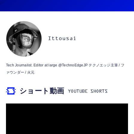
iPhone 15/16/17対応】横向きに寝ると耳が圧
迫されない ソフトシリコンで柔らかい 超軽量
￥53,900
￥2,199
超小型 外部ノイズ遮断 音質良い リモコン マ
イク付き 安眠 仕事 勉強 通勤通学最適（黑-
CASIO Moflin(モフリン）ゴールドPE-
typec）
Lightning to 3.5mm イヤホンジャック 変換
M10GD AIペット（コミュニケーションロボ
MFi認証 【ハイレゾ音質】 内蔵DAC 遅延な
ット）
Ittousai
し 48ビット/96KHz 音量調節対応
￥53,900
￥999
霊界コミュニケーションロボット BAKETAN
【HIFI音質】iphone イヤホンジャック ライ
Tech Journalist. Editor at large @TechnoEdgeJP テクノエッジ主筆 / フ
WARASHI ばけたん ワラシ 桃 MOMO
トニング イヤホン 変換 MFI認証 4極 内蔵
ァウンダー / 火元
DAC 遅延なし 音量調節/音楽
￥5,400
￥999
ショート動画
【ペットロボット 】lopeto AI robot チャー
寝ホン 睡眠用イヤホン 寝ながら 痛くない 超
ジングベース付き ロペット 充電ベース付き
軽量2.8g ASMR推薦 ワイヤレス
感情成長型 AI搭載 ペットロボット コミュニ
Bluetooth6.1 柔軟性高 安眠 仕事 ブルー
ケーションロボット 性格育成 会話 ジェスチ
￥55,782
ャー認識 タッチセンサー ペット級ファー あ
￥2,682
たたかな触り心地 着せ替え可能 アプリ連携