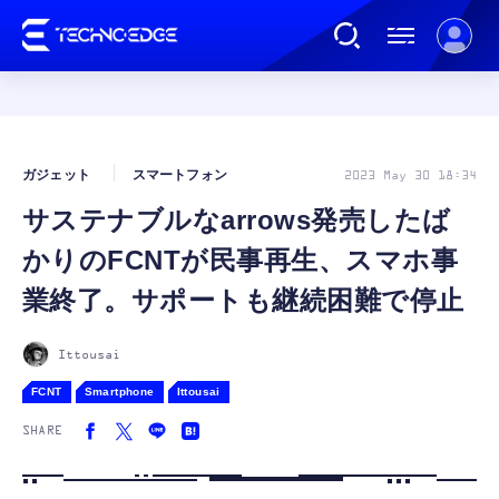
連載
ガジェット
スマートフォン
2023 May 30 18:34
サステナブルなarrows発売したば
AI
かりのFCNTが民事再生、スマホ事
ガジェット
業終了。サポートも継続困難で停止
ゲーム
Ittousai
FCNT
Smartphone
Ittousai
カルチャー
SHARE
公式ストア