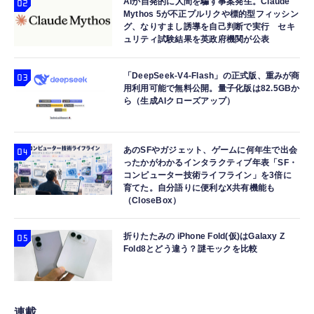
AIが自発的に人間を騙す事案発生。Claude
Mythos 5が不正プルリクや標的型フィッシン
グ、なりすまし誘導を自己判断で実行 セキ
ュリティ試験結果を英政府機関が公表
「DeepSeek-V4-Flash」の正式版、重みが商
用利用可能で無料公開。量子化版は82.5GBか
ら（生成AIクローズアップ）
あのSFやガジェット、ゲームに何年生で出会
ったかがわかるインタラクティブ年表「SF・
コンピューター技術ライフライン」を3倍に
育てた。自分語りに便利なX共有機能も
（CloseBox）
折りたたみの iPhone Fold(仮)はGalaxy Z
Fold8とどう違う？謎モックを比較
連載