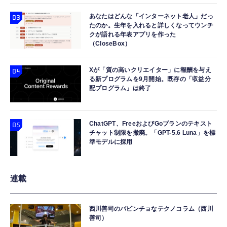
あなたはどんな「インターネット老人」だっ
たのか。生年を入れると詳しくなってウンチ
クが語れる年表アプリを作った
（CloseBox）
Xが「質の高いクリエイター」に報酬を与え
る新プログラムを9月開始。既存の「収益分
配プログラム」は終了
ChatGPT、FreeおよびGoプランのテキスト
チャット制限を撤廃。「GPT-5.6 Luna」を標
準モデルに採用
連載
西川善司のバビンチョなテクノコラム（西川
善司）