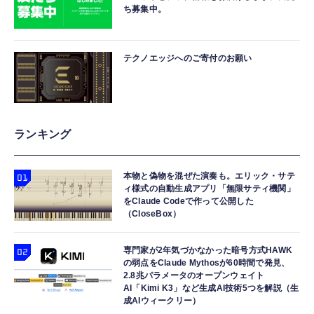
ち募集中。
テクノエッジへのご寄付のお願い
ランキング
本物と偽物を混ぜた演奏も。エリック・サテ
ィ様式の自動生成アプリ「無限サティ機関」
をClaude Codeで作って公開した
（CloseBox）
専門家が2年気づかなかった暗号方式HAWK
の弱点をClaude Mythosが60時間で発見、
2.8兆パラメータのオープンウェイト
AI「Kimi K3」など生成AI技術5つを解説（生
成AIウィークリー）