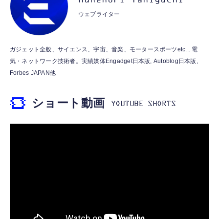
Munenori Taniguchi
ット）
し 48ビット/96KHz 音量調節対応
ウェブライター
￥53,900
￥999
霊界コミュニケーションロボット BAKETAN
【HIFI音質】iphone イヤホンジャック ライ
ガジェット全般、サイエンス、宇宙、音楽、モータースポーツetc... 電
WARASHI ばけたん ワラシ 桃 MOMO
トニング イヤホン 変換 MFI認証 4極 内蔵
気・ネットワーク技術者。実績媒体Engadget日本版, Autoblog日本版,
DAC 遅延なし 音量調節/音楽
￥5,400
Forbes JAPAN他
￥999
ショート動画
【ペットロボット 】lopeto AI robot チャー
寝ホン 睡眠用イヤホン 寝ながら 痛くない 超
ジングベース付き ロペット 充電ベース付き
軽量2.8g ASMR推薦 ワイヤレス
感情成長型 AI搭載 ペットロボット コミュニ
Bluetooth6.1 柔軟性高 安眠 仕事 ブルー
ケーションロボット 性格育成 会話 ジェスチ
￥55,782
ャー認識 タッチセンサー ペット級ファー あ
￥2,682
たたかな触り心地 着せ替え可能 アプリ連携
Gemini