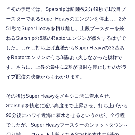
当初の予定では、Sparshipは離陸後2分49秒で1段目ブ
ースターであるSuper Heavyのエンジンを停止し、2分
51秒でSuper Heavyを切り離し、上段ブースターを兼
ねるStarshipの6基のRaptorエンジンが点火するはずで
した。しかし打ち上げ直後からSuper Heavyの33基あ
るRaptorエンジンのうち3基は点火しなかった模様で
す。さらに、上昇の最中に2基が噴射を停止したのがラ
イブ配信の映像からもわかります。
その後はSuper Heavyをメキシコ湾に着水させ、
Starshipを軌道に近い高度まで上昇させ、打ち上げから
90分後にハワイ近海に着水させるというのが、全行程
でしたが、Super Heavyブースターのシャットダウン～
切り離し、ロケット上段となるStaship本体の6基の