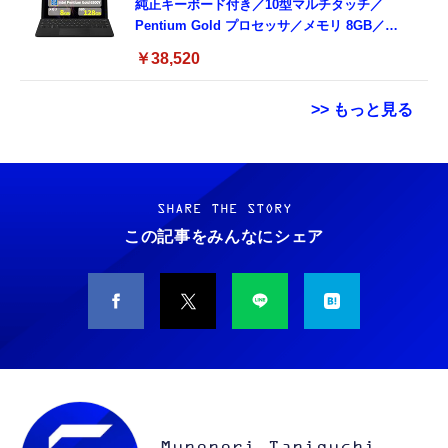
純正キーボード付き／10型マルチタッチ／
Pentium Gold プロセッサ／メモリ 8GB／
SSD 128GB／Windows11 Office／WiFi-6
￥38,520
Bluetooth5.0／USB-C／1080p顔認証カメラ
>> もっと見る
Grithope イヤホン タイプC【2026新モデル
霊界コミュニケーションロボット BAKETAN
耐久性】 有線イヤホン マイク付き HiFi音質
WARASHI ばけたん ワラシ 改 KAI
ノイズ低減 重低音 遅延なし
SHARE THE STORY
￥5,400
この記事をみんなにシェア
￥949
CASIO Moflin(モフリン）シルバー PE-
タイプc 寝ホンイヤホン 寝ホン type-c 有線
M10SR AIペット（コミュニケーションロボッ
睡眠用イヤホン 【音質強化バージョン
ト）
iPhone 15/16/17対応】横向きに寝ると耳が圧
迫されない ソフトシリコンで柔らかい 超軽量
￥53,900
￥2,199
超小型 外部ノイズ遮断 音質良い リモコン マ
イク付き 安眠 仕事 勉強 通勤通学最適（黑-
CASIO Moflin(モフリン）ゴールドPE-
typec）
Lightning to 3.5mm イヤホンジャック 変換
M10GD AIペット（コミュニケーションロボ
MFi認証 【ハイレゾ音質】 内蔵DAC 遅延な