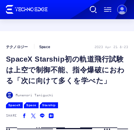
連載
テクノロジー
Space
2023 Apr 21 8:23
SpaceX Starship初の軌道飛行試験
AI
は上空で制御不能、指令爆破におわ
ガジェット
る「次に向けて多くを学べた」
ゲーム
Munenori Taniguchi
SpaceX
Space
Starship
カルチャー
SHARE
公式ストア