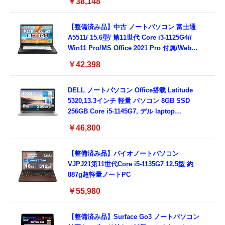
￥38,148
Type-C/360度回転対応/有線静音マウス付
属/180日保証(タッチスクリーン/メモリ
8GB,SSD256GB)
【整備済み品】中古 ノートパソコン 富士通
A5511/ 15.6型/ 第11世代 Core i3-1125G4//
Win11 Pro/MS Office 2021 Pro 付属/Webカ
メラ/DVD/豊富な接続端子 (HDMI, VGA, USB
￥42,398
3.0)/ 有線静音マウス付属/ 180日保証（メモリ
16GB,SSD512GB）
DELL ノートパソコン Office搭载 Latitude
5320,13.3インチ 軽量 パソコン 8GB SSD
256GB Core i5-1145G7, デル laptop
windows 11,中古 ノートPC 日本語キーボー
￥46,800
ド付き (整備済み品)
【整備済み品】バイオノートパソコン
VJPJ21第11世代Core i5-1135G7 12.5型 約
887g超軽量ノートPC
￥55,980
【整備済み品】Surface Go3 ノートパソコン