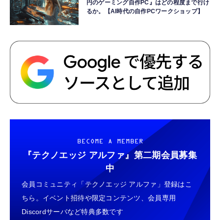
円のゲーミング自作PC』はどの程度まで行け
るか。【AI時代の自作PCワークショップ】
BECOME A MEMBER
『テクノエッジ アルファ』
第二期会員募集
中
会員コミュニティ「テクノエッジ アルファ」登録はこ
ちら。イベント招待や限定コンテンツ、会員専用
Discordサーバなど特典多数です