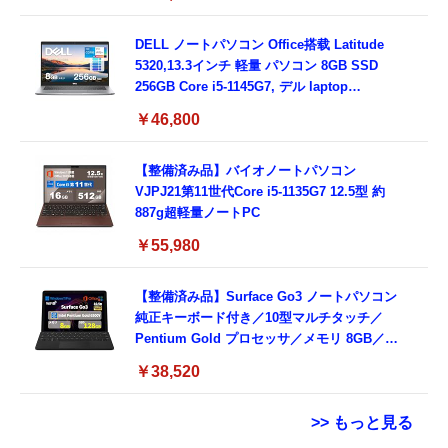
3.0)/ 有線静音マウス付属/ 180日保証（メモリ
16GB,SSD512GB）
DELL ノートパソコン Office搭载 Latitude
5320,13.3インチ 軽量 パソコン 8GB SSD
256GB Core i5-1145G7, デル laptop
windows 11,中古 ノートPC 日本語キーボー
￥46,800
ド付き (整備済み品)
【整備済み品】バイオノートパソコン
VJPJ21第11世代Core i5-1135G7 12.5型 約
887g超軽量ノートPC
￥55,980
【整備済み品】Surface Go3 ノートパソコン
純正キーボード付き／10型マルチタッチ／
Pentium Gold プロセッサ／メモリ 8GB／
SSD 128GB／Windows11 Office／WiFi-6
￥38,520
Bluetooth5.0／USB-C／1080p顔認証カメラ
>> もっと見る