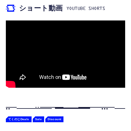
DAC 遅延なし 音量調節/音楽
￥5,400
ショート動画
￥999
【ペットロボット 】lopeto AI robot チャー
寝ホン 睡眠用イヤホン 寝ながら 痛くない 超
ジングベース付き ロペット 充電ベース付き
軽量2.8g ASMR推薦 ワイヤレス
感情成長型 AI搭載 ペットロボット コミュニ
Bluetooth6.1 柔軟性高 安眠 仕事 ブルー
ケーションロボット 性格育成 会話 ジェスチ
￥55,782
ャー認識 タッチセンサー ペット級ファー あ
￥2,682
たたかな触り心地 着せ替え可能 アプリ連携
Gemini
てくのじDeals
Sale
Discount