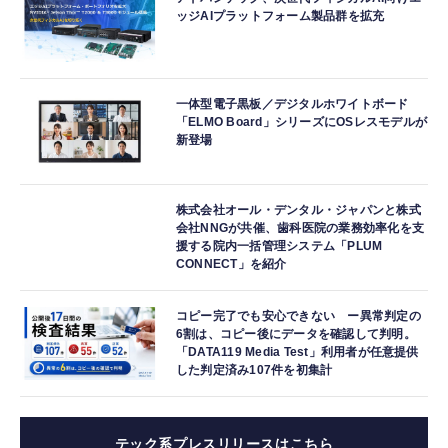
ッジAIプラットフォーム製品群を拡充
一体型電子黒板／デジタルホワイトボード
「ELMO Board」シリーズにOSレスモデルが
新登場
株式会社オール・デンタル・ジャパンと株式
会社NNGが共催、歯科医院の業務効率化を支
援する院内一括管理システム「PLUM
CONNECT」を紹介
コピー完了でも安心できない ー異常判定の
6割は、コピー後にデータを確認して判明。
「DATA119 Media Test」利用者が任意提供
した判定済み107件を初集計
テック系プレスリリースはこちら