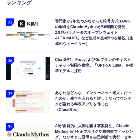
ランキング
専門家が2年気づかなかった暗号方式HAWK
の弱点をClaude Mythosが60時間で発見、
2.8兆パラメータのオープンウェイト
AI「Kimi K3」など生成AI技術5つを解説（生
成AIウィークリー）
ChatGPT、FreeおよびGoプランのテキスト
チャット制限を撤廃。「GPT-5.6 Luna」を標
準モデルに採用
あなたはどんな「インターネット老人」だっ
たのか。生年を入れると詳しくなってウンチ
クが語れる年表アプリを作った
（CloseBox）
AIが自発的に人間を騙す事案発生。Claude
Mythos 5が不正プルリクや標的型フィッシン
グ、なりすまし誘導を自己判断で実行 セキ