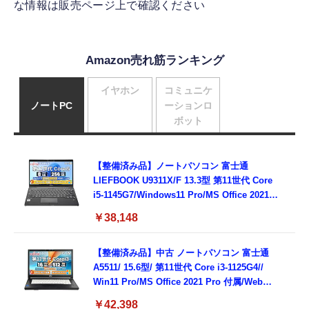
な情報は販売ページ上で確認ください
Amazon売れ筋ランキング
イヤホン
コミュニケ
ノートPC
ーションロ
ボット
【整備済み品】ノートパソコン 富士通
LIEFBOOK U9311X/F 13.3型 第11世代 Core
i5-1145G7/Windows11 Pro/MS Office 2021搭
載/Webカメラ/Wifi・Bluetooth・HDMI・
￥38,148
Type-C/360度回転対応/有線静音マウス付
属/180日保証(タッチスクリーン/メモリ
8GB,SSD256GB)
【整備済み品】中古 ノートパソコン 富士通
A5511/ 15.6型/ 第11世代 Core i3-1125G4//
Win11 Pro/MS Office 2021 Pro 付属/Webカ
メラ/DVD/豊富な接続端子 (HDMI, VGA, USB
￥42,398