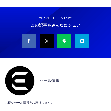
Grithope イヤホン タイプC【2026新モデル
霊界コミュニケーションロボット BAKETAN
耐久性】 有線イヤホン マイク付き HiFi音質
WARASHI ばけたん ワラシ 改 KAI
ノイズ低減 重低音 遅延なし
SHARE THE STORY
￥5,400
この記事をみんなにシェア
￥949
CASIO Moflin(モフリン）シルバー PE-
タイプc 寝ホンイヤホン 寝ホン type-c 有線
M10SR AIペット（コミュニケーションロボッ
睡眠用イヤホン 【音質強化バージョン
ト）
iPhone 15/16/17対応】横向きに寝ると耳が圧
迫されない ソフトシリコンで柔らかい 超軽量
￥53,900
￥2,199
超小型 外部ノイズ遮断 音質良い リモコン マ
イク付き 安眠 仕事 勉強 通勤通学最適（黑-
CASIO Moflin(モフリン）ゴールドPE-
typec）
Lightning to 3.5mm イヤホンジャック 変換
M10GD AIペット（コミュニケーションロボ
MFi認証 【ハイレゾ音質】 内蔵DAC 遅延な
ット）
セール情報
し 48ビット/96KHz 音量調節対応
￥53,900
￥999
霊界コミュニケーションロボット BAKETAN
【HIFI音質】iphone イヤホンジャック ライ
お得なセール情報をお届けします。
WARASHI ばけたん ワラシ 桃 MOMO
トニング イヤホン 変換 MFI認証 4極 内蔵