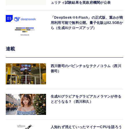
ュリティ試験結果を英政府機関が公表
「DeepSeek-V4-Flash」の正式版、重みが商
用利用可能で無料公開。量子化版は82.5GBか
ら（生成AIクローズアップ）
連載
西川善司のバビンチョなテクノコラム（西川
善司）
生成AIグラビアをグラビアカメラマンが作る
とどうなる？（西川和久）
人知れず消えていったマイナーCPUを語ろう