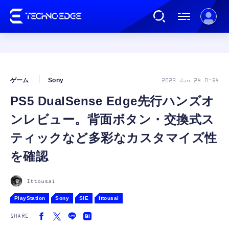
連載
ゲーム
Sony
2023 Jan 24 0:54
PS5 DualSense Edge先行ハンズオ
AI
ンレビュー。背面ボタン・交換式ス
ガジェット
ティックなど多彩なカスタマイズ性
を確認
ゲーム
Ittousai
カルチャー
PlayStation
Sony
SIE
Ittousai
SHARE
公式ストア