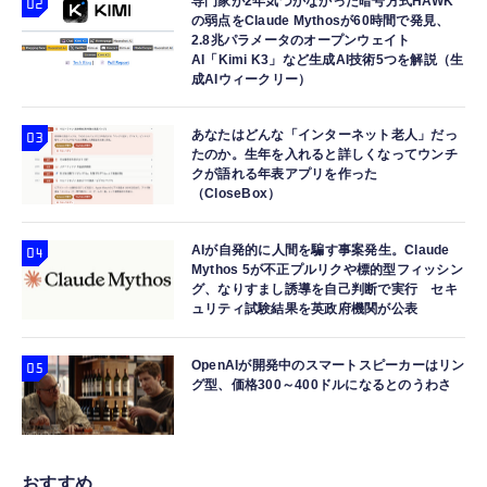
専門家が2年気づかなかった暗号方式HAWK
の弱点をClaude Mythosが60時間で発見、
2.8兆パラメータのオープンウェイト
AI「Kimi K3」など生成AI技術5つを解説（生
成AIウィークリー）
あなたはどんな「インターネット老人」だっ
たのか。生年を入れると詳しくなってウンチ
クが語れる年表アプリを作った
（CloseBox）
AIが自発的に人間を騙す事案発生。Claude
Mythos 5が不正プルリクや標的型フィッシン
グ、なりすまし誘導を自己判断で実行 セキ
ュリティ試験結果を英政府機関が公表
OpenAIが開発中のスマートスピーカーはリン
グ型、価格300～400ドルになるとのうわさ
おすすめ