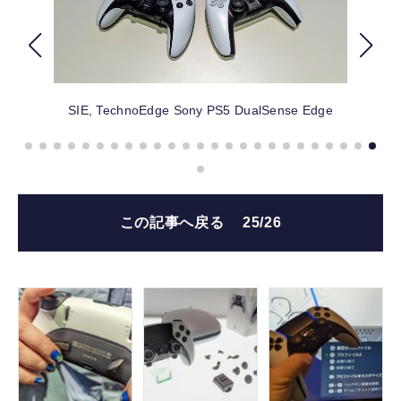
FOLLOW US
SIE, TechnoEdge
Sony PS5 DualSense Edge
この記事へ戻る
25/26