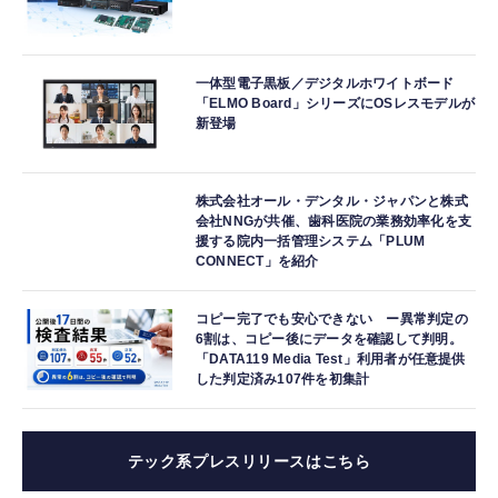
一体型電子黒板／デジタルホワイトボード
「ELMO Board」シリーズにOSレスモデルが
新登場
株式会社オール・デンタル・ジャパンと株式
会社NNGが共催、歯科医院の業務効率化を支
援する院内一括管理システム「PLUM
CONNECT」を紹介
コピー完了でも安心できない ー異常判定の
6割は、コピー後にデータを確認して判明。
「DATA119 Media Test」利用者が任意提供
した判定済み107件を初集計
テック系プレスリリースはこちら