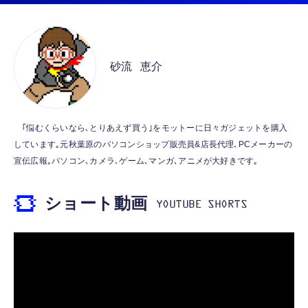
￥2,199
超小型 外部ノイズ遮断 音質良い リモコン マ
イク付き 安眠 仕事 勉強 通勤通学最適（黑-
CASIO Moflin(モフリン）ゴールドPE-
typec）
Lightning to 3.5mm イヤホンジャック 変換
M10GD AIペット（コミュニケーションロボ
MFi認証 【ハイレゾ音質】 内蔵DAC 遅延な
ット）
砂流 恵介
し 48ビット/96KHz 音量調節対応
￥53,900
￥999
霊界コミュニケーションロボット BAKETAN
【HIFI音質】iphone イヤホンジャック ライ
｢悩むくらいなら､とりあえず買う｣をモットーに日々ガジェットを購入
WARASHI ばけたん ワラシ 桃 MOMO
トニング イヤホン 変換 MFI認証 4極 内蔵
しています｡元秋葉原のパソコンショップ販売員&店長代理､PCメーカーの
DAC 遅延なし 音量調節/音楽
￥5,400
宣伝広報｡パソコン､カメラ､ゲーム､マンガ､アニメが大好きです｡
￥999
ショート動画
【ペットロボット 】lopeto AI robot チャー
寝ホン 睡眠用イヤホン 寝ながら 痛くない 超
ジングベース付き ロペット 充電ベース付き
軽量2.8g ASMR推薦 ワイヤレス
感情成長型 AI搭載 ペットロボット コミュニ
Bluetooth6.1 柔軟性高 安眠 仕事 ブルー
ケーションロボット 性格育成 会話 ジェスチ
￥55,782
ャー認識 タッチセンサー ペット級ファー あ
￥2,682
たたかな触り心地 着せ替え可能 アプリ連携
Gemini