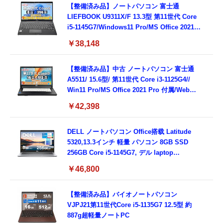
【整備済み品】ノートパソコン 富士通
LIEFBOOK U9311X/F 13.3型 第11世代 Core
i5-1145G7/Windows11 Pro/MS Office 2021搭
載/Webカメラ/Wifi・Bluetooth・HDMI・
￥38,148
Type-C/360度回転対応/有線静音マウス付
属/180日保証(タッチスクリーン/メモリ
8GB,SSD256GB)
【整備済み品】中古 ノートパソコン 富士通
A5511/ 15.6型/ 第11世代 Core i3-1125G4//
Win11 Pro/MS Office 2021 Pro 付属/Webカ
メラ/DVD/豊富な接続端子 (HDMI, VGA, USB
￥42,398
3.0)/ 有線静音マウス付属/ 180日保証（メモリ
16GB,SSD512GB）
DELL ノートパソコン Office搭载 Latitude
5320,13.3インチ 軽量 パソコン 8GB SSD
256GB Core i5-1145G7, デル laptop
windows 11,中古 ノートPC 日本語キーボー
￥46,800
ド付き (整備済み品)
【整備済み品】バイオノートパソコン
VJPJ21第11世代Core i5-1135G7 12.5型 約
887g超軽量ノートPC