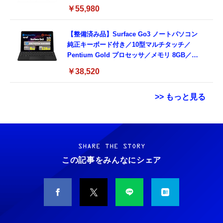
￥55,980
【整備済み品】Surface Go3 ノートパソコン
純正キーボード付き／10型マルチタッチ／
Pentium Gold プロセッサ／メモリ 8GB／
SSD 128GB／Windows11 Office／WiFi-6
￥38,520
Bluetooth5.0／USB-C／1080p顔認証カメラ
>> もっと見る
Grithope イヤホン タイプC【2026新モデル
霊界コミュニケーションロボット BAKETAN
耐久性】 有線イヤホン マイク付き HiFi音質
WARASHI ばけたん ワラシ 改 KAI
ノイズ低減 重低音 遅延なし
SHARE THE STORY
￥5,400
この記事をみんなにシェア
￥949
CASIO Moflin(モフリン）シルバー PE-
タイプc 寝ホンイヤホン 寝ホン type-c 有線
M10SR AIペット（コミュニケーションロボッ
睡眠用イヤホン 【音質強化バージョン
ト）
iPhone 15/16/17対応】横向きに寝ると耳が圧
迫されない ソフトシリコンで柔らかい 超軽量
￥53,900