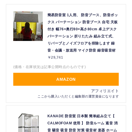
簡易防音室 1人用、 防音ブース、防音ボッ
クス パーテーション 防音ブース 自宅 天板
付き 幅76×奥行80×高さ80cm 卓上デスク
パーテーション 折りたたみ 組み立て式、
リバーブとノイズフロアを排除します 録
音・会議・放送用 マイク防音 録音吸音材
￥29,741
(価格・在庫状況は記事公開時点のものです)
AMAZON
KANADE 防音室 日本製 簡単組み立て【
CALMOFOAM 使用 】 防音ルーム 遮音 消
音 騒音 吸音 防音 対策 吸音材 楽器 ホーム