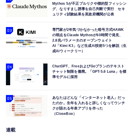
Mythos 5が不正プルリクや標的型フィッシン
グ、なりすまし誘導を自己判断で実行 セキ
ュリティ試験結果を英政府機関が公表
専門家が2年気づかなかった暗号方式HAWK
の弱点をClaude Mythosが60時間で発見、
2.8兆パラメータのオープンウェイト
AI「Kimi K3」など生成AI技術5つを解説（生
成AIウィークリー）
ChatGPT、FreeおよびGoプランのテキスト
チャット制限を撤廃。「GPT-5.6 Luna」を標
準モデルに採用
あなたはどんな「インターネット老人」だっ
たのか。生年を入れると詳しくなってウンチ
クが語れる年表アプリを作った
（CloseBox）
連載