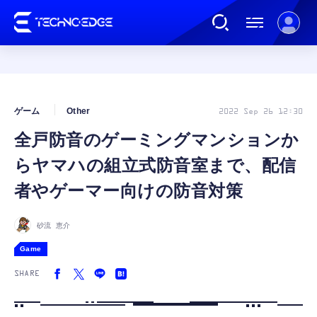
連載
ゲーム
Other
2022 Sep 26 12:30
全戸防音のゲーミングマンションか
AI
らヤマハの組立式防音室まで、配信
ガジェット
者やゲーマー向けの防音対策
ゲーム
砂流 恵介
Game
カルチャー
SHARE
公式ストア