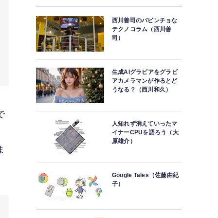
西川善司のバビンチョな
テクノコラム（西川善
司）
生成AIグラビアをグラビ
アカメラマンが作るとど
うなる？（西川和久）
で
人知れず消えていったマ
イナーCPUを語ろう（大
原雄介）
ま
Google Tales（佐藤由紀
子）