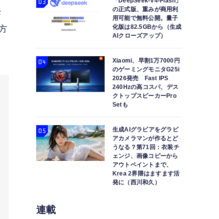
「DeepSeek-V4-Flash」
の正式版、重みが商用利
モ
用可能で無料公開。量子
化版は82.5GBから（生成
方
AIクローズアップ）
Xiaomi、早割1万7000円
のゲーミングモニタG25i
2026発売 Fast IPS
240Hzの高コスパ、デス
クトップスピーカーPro
Setも
生成AIグラビアをグラビ
アカメラマンが作るとど
うなる？第71回：衣装チ
ェンジ、画像コピーから
アウトペイントまで、
Krea 2界隈はますます活
発に（西川和久）
連載