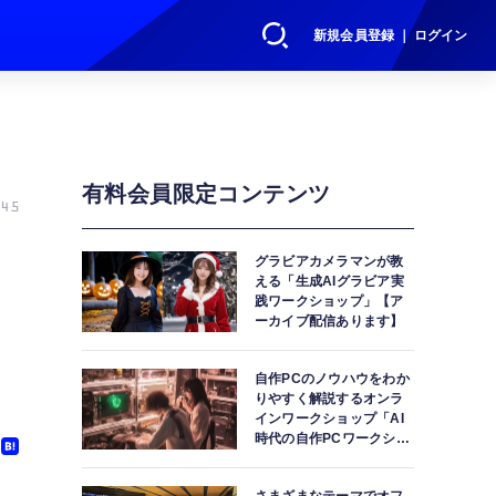
新規会員登録 ｜ ログイン
有料会員限定コンテンツ
45
ッ
グラビアカメラマンが教
える「生成AIグラビア実
践ワークショップ」【ア
ーカイブ配信あります】
自作PCのノウハウをわか
りやすく解説するオンラ
インワークショップ「AI
時代の自作PCワークショ
ップ」【アーカイブ配信
あります】