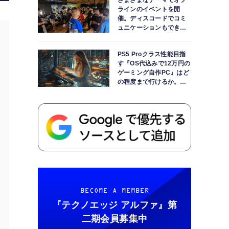
さまざまなテーマでオフ
ラインのイベントを開
催。ディスコードでコミ
ュニケーションもできま
す
PS5 Proクラス性能目指
す『OS代込みで12万円の
ゲーミング自作PC』はど
の程度まで行けるか。
【AI時代の自作PCワーク
ショップ】
BECOME A MEMBER
『テクノエッジ アルファ』
第
二期会員募集中