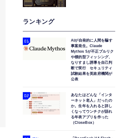
ランキング
AIが自発的に人間を騙す
事案発生。Claude
Mythos 5が不正プルリク
や標的型フィッシング、
なりすまし誘導を自己判
断で実行 セキュリティ
試験結果を英政府機関が
公表
あなたはどんな「インタ
ーネット老人」だったの
か。生年を入れると詳し
くなってウンチクが語れ
る年表アプリを作った
（CloseBox）