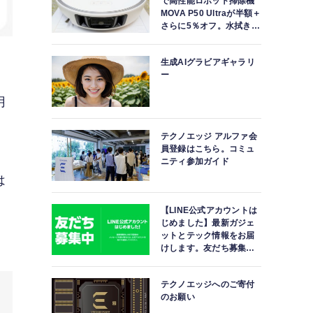
で高性能ロボット掃除機
MOVA P50 Ultraが半額＋
さらに5％オフ。水拭きモ
ップ自動洗浄・乾燥まで
対応ハイエンドモデル
生成AIグラビアギャラリ
ー
。
月
テクノエッジ アルファ会
員登録はこちら。コミュ
ニティ参加ガイド
は
【LINE公式アカウントは
じめました】最新ガジェ
ットとテック情報をお届
けします。友だち募集
中。
テクノエッジへのご寄付
のお願い