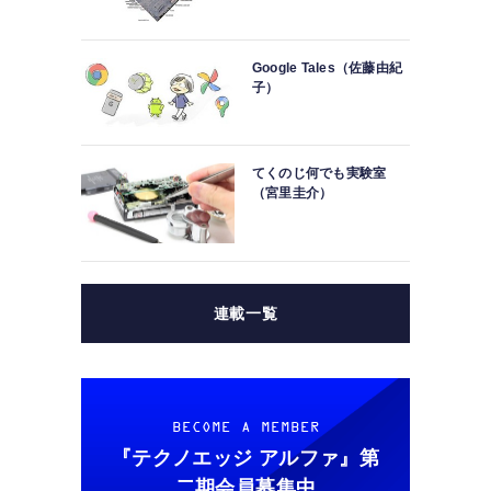
Google Tales（佐藤由紀
子）
てくのじ何でも実験室
（宮里圭介）
連載一覧
BECOME A MEMBER
『テクノエッジ アルファ』
第
二期会員募集中