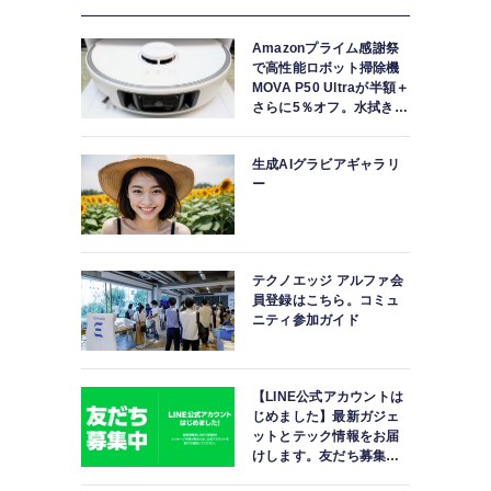
Amazonプライム感謝祭
で高性能ロボット掃除機
MOVA P50 Ultraが半額＋
さらに5％オフ。水拭きモ
ップ自動洗浄・乾燥まで
対応ハイエンドモデル
生成AIグラビアギャラリ
ー
テクノエッジ アルファ会
員登録はこちら。コミュ
ニティ参加ガイド
【LINE公式アカウントは
じめました】最新ガジェ
ットとテック情報をお届
けします。友だち募集
中。