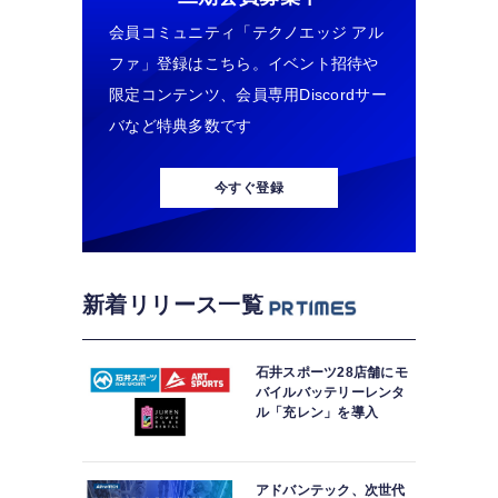
会員コミュニティ「テクノエッジ アル
ファ」登録はこちら。イベント招待や
限定コンテンツ、会員専用Discordサー
バなど特典多数です
今すぐ登録
新着リリース一覧
石井スポーツ28店舗にモ
バイルバッテリーレンタ
ル「充レン」を導入
アドバンテック、次世代