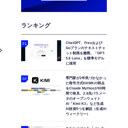
ランキング
ChatGPT、Freeおよび
Goプランのテキストチャ
ット制限を撤廃。「GPT-
5.6 Luna」を標準モデル
に採用
専門家が2年気づかなかっ
た暗号方式HAWKの弱点
をClaude Mythosが60時
間で発見、2.8兆パラメー
タのオープンウェイト
AI「Kimi K3」など生成
AI技術5つを解説（生成AI
Apple Watch SE第2世代発表。
ウィークリー）