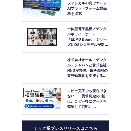
フィジカルAI向けエッジ
AIプラットフォーム製品
群を拡充
一体型電子黒板／デジタ
ルホワイトボード
「ELMO Board」シリー
ズにOSレスモデルが新登
場
株式会社オール・デンタ
ル・ジャパンと株式会社
NNGが共催、歯科医院の
業務効率化を支援する院
内一括管理システム
「PLUM CONNECT」を
コピー完了でも安心でき
紹介
ない ー異常判定の6割
は、コピー後にデータを
確認して判明。
「DATA119 Media
Test」利用者が任意提供
した判定済み107件を初
集計
テック系プレスリリースはこちら