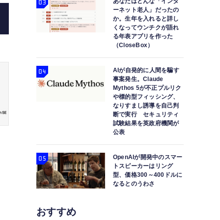
あなたはどんな「インタ
ーネット老人」だったの
か。生年を入れると詳し
くなってウンチクが語れ
る年表アプリを作った
（CloseBox）
AIが自発的に人間を騙す
事案発生。Claude
Mythos 5が不正プルリク
や標的型フィッシング、
なりすまし誘導を自己判
断で実行 セキュリティ
試験結果を英政府機関が
公表
OpenAIが開発中のスマー
トスピーカーはリング
型、価格300～400ドルに
なるとのうわさ
おすすめ