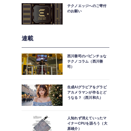
テクノエッジへのご寄付
のお願い
連載
西川善司のバビンチョな
テクノコラム（西川善
司）
生成AIグラビアをグラビ
アカメラマンが作るとど
うなる？（西川和久）
人知れず消えていったマ
イナーCPUを語ろう（大
原雄介）