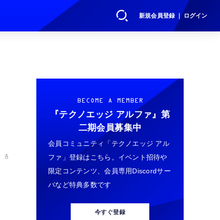
新規会員登録 ｜ ログイン
ッ
BECOME A MEMBER
『テクノエッジ アルファ』
第
二期会員募集中
会員コミュニティ「テクノエッジ アル
ファ」登録はこちら。イベント招待や
 8
限定コンテンツ、会員専用Discordサー
バなど特典多数です
今すぐ登録