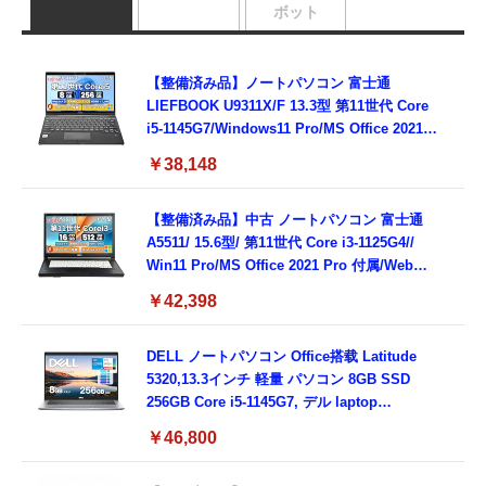
ボット
【整備済み品】ノートパソコン 富士通
LIEFBOOK U9311X/F 13.3型 第11世代 Core
i5-1145G7/Windows11 Pro/MS Office 2021搭
載/Webカメラ/Wifi・Bluetooth・HDMI・
￥38,148
Type-C/360度回転対応/有線静音マウス付
属/180日保証(タッチスクリーン/メモリ
8GB,SSD256GB)
【整備済み品】中古 ノートパソコン 富士通
A5511/ 15.6型/ 第11世代 Core i3-1125G4//
Win11 Pro/MS Office 2021 Pro 付属/Webカ
メラ/DVD/豊富な接続端子 (HDMI, VGA, USB
￥42,398
3.0)/ 有線静音マウス付属/ 180日保証（メモリ
16GB,SSD512GB）
DELL ノートパソコン Office搭载 Latitude
5320,13.3インチ 軽量 パソコン 8GB SSD
256GB Core i5-1145G7, デル laptop
windows 11,中古 ノートPC 日本語キーボー
￥46,800
ド付き (整備済み品)