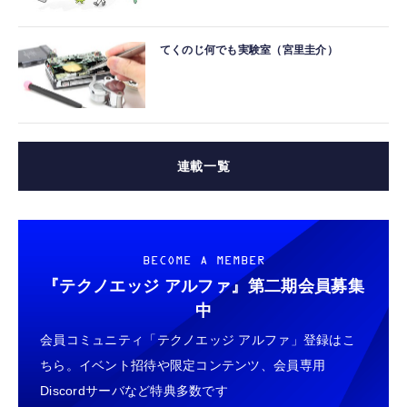
てくのじ何でも実験室（宮里圭介）
連載一覧
BECOME A MEMBER
『テクノエッジ アルファ』
第二期会員募集
中
会員コミュニティ「テクノエッジ アルファ」登録はこ
ちら。イベント招待や限定コンテンツ、会員専用
Discordサーバなど特典多数です