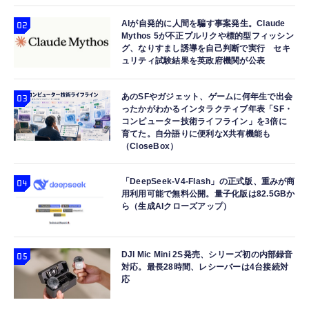
AIが自発的に人間を騙す事案発生。Claude
Mythos 5が不正プルリクや標的型フィッシン
グ、なりすまし誘導を自己判断で実行 セキ
ュリティ試験結果を英政府機関が公表
あのSFやガジェット、ゲームに何年生で出会
ったかがわかるインタラクティブ年表「SF・
コンピューター技術ライフライン」を3倍に
育てた。自分語りに便利なX共有機能も
（CloseBox）
「DeepSeek-V4-Flash」の正式版、重みが商
用利用可能で無料公開。量子化版は82.5GBか
ら（生成AIクローズアップ）
DJI Mic Mini 2S発売、シリーズ初の内部録音
対応。最長28時間、レシーバーは4台接続対
応