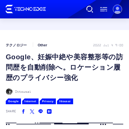
連載
テクノロジー
Other
2022 Jul 4 9:00
Google、妊娠中絶や美容整形等の訪
AI
問歴を自動削除へ。ロケーション履
ガジェット
歴のプライバシー強化
ゲーム
Ittousai
Google
Internet
Privacy
Ittousai
カルチャー
SHARE
公式ストア