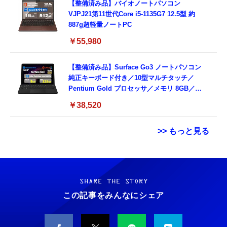
【整備済み品】バイオノートパソコン
VJPJ21第11世代Core i5-1135G7 12.5型 約
887g超軽量ノートPC
￥55,980
【整備済み品】Surface Go3 ノートパソコン
純正キーボード付き／10型マルチタッチ／
Pentium Gold プロセッサ／メモリ 8GB／
SSD 128GB／Windows11 Office／WiFi-6
￥38,520
Bluetooth5.0／USB-C／1080p顔認証カメラ
>> もっと見る
Grithope イヤホン タイプC【2026新モデル
霊界コミュニケーションロボット BAKETAN
耐久性】 有線イヤホン マイク付き HiFi音質
WARASHI ばけたん ワラシ 改 KAI
ノイズ低減 重低音 遅延なし
SHARE THE STORY
￥5,400
この記事をみんなにシェア
￥949
CASIO Moflin(モフリン）シルバー PE-
タイプc 寝ホンイヤホン 寝ホン type-c 有線