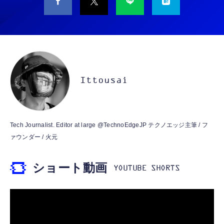
M10SR AIペット（コミュニケーションロボッ
睡眠用イヤホン 【音質強化バージョン
ト）
iPhone 15/16/17対応】横向きに寝ると耳が圧
迫されない ソフトシリコンで柔らかい 超軽量
￥53,900
￥2,199
超小型 外部ノイズ遮断 音質良い リモコン マ
イク付き 安眠 仕事 勉強 通勤通学最適（黑-
CASIO Moflin(モフリン）ゴールドPE-
typec）
Lightning to 3.5mm イヤホンジャック 変換
M10GD AIペット（コミュニケーションロボ
MFi認証 【ハイレゾ音質】 内蔵DAC 遅延な
ット）
Ittousai
し 48ビット/96KHz 音量調節対応
￥53,900
￥999
霊界コミュニケーションロボット BAKETAN
【HIFI音質】iphone イヤホンジャック ライ
Tech Journalist. Editor at large @TechnoEdgeJP テクノエッジ主筆 / フ
WARASHI ばけたん ワラシ 桃 MOMO
トニング イヤホン 変換 MFI認証 4極 内蔵
ァウンダー / 火元
DAC 遅延なし 音量調節/音楽
￥5,400
￥999
ショート動画
【ペットロボット 】lopeto AI robot チャー
寝ホン 睡眠用イヤホン 寝ながら 痛くない 超
ジングベース付き ロペット 充電ベース付き
軽量2.8g ASMR推薦 ワイヤレス
感情成長型 AI搭載 ペットロボット コミュニ
Bluetooth6.1 柔軟性高 安眠 仕事 ブルー
ケーションロボット 性格育成 会話 ジェスチ
￥55,782
ャー認識 タッチセンサー ペット級ファー あ
￥2,682