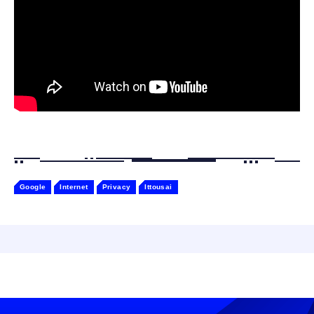
たたかな触り心地 着せ替え可能 アプリ連携
Gemini
Google
Internet
Privacy
Ittousai