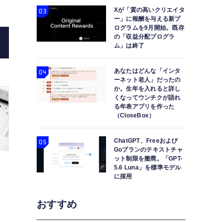
Xが「質の高いクリエイタ
ー」に報酬を与える新プ
ログラムを9月開始。既存
の「収益分配プログラ
ム」は終了
あなたはどんな「インタ
ーネット老人」だったの
か。生年を入れると詳し
くなってウンチクが語れ
る年表アプリを作った
（CloseBox）
ChatGPT、Freeおよび
Goプランのテキストチャ
ット制限を撤廃。「GPT-
5.6 Luna」を標準モデル
に採用
おすすめ