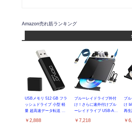
Amazon売れ筋ランキング
USBメモリ 512 GB フラ
ブルーレイドライブ外付
ブル
ッシュドライブ 小型 軽
け！さらに速外付けブル
け b
量 超高速データ転送 大
ーレイドライブ USB-A/C
再生読
容量 読取り最大15MB/s
対応 BD/DVD/CD 再生・
ブル
￥2,888
￥7,218
￥6,
キャップ式 USBメモリー
読み込み・書き込み対応
応Wi
スティック データ転送
ポータブルBlu-rayプレー
トパソ