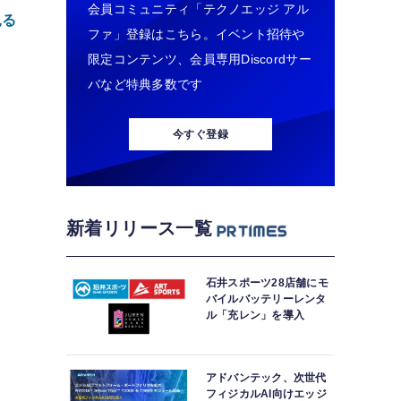
会員コミュニティ「テクノエッジ アル
見る
ファ」登録はこちら。イベント招待や
限定コンテンツ、会員専用Discordサー
バなど特典多数です
今すぐ登録
新着リリース一覧
石井スポーツ28店舗にモ
バイルバッテリーレンタ
ル「充レン」を導入
アドバンテック、次世代
フィジカルAI向けエッジ