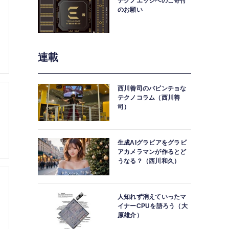
テクノエッジへのご寄付
のお願い
連載
西川善司のバビンチョな
テクノコラム（西川善
司）
生成AIグラビアをグラビ
アカメラマンが作るとど
うなる？（西川和久）
人知れず消えていったマ
イナーCPUを語ろう（大
原雄介）