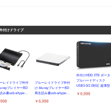
外付けドライブ
外付けHDD 3TB ポータ
ブルハードディスク
ーレイドライブ外付
ブルーレイドライブ外付
USB3.0/2.0対応 超薄型
lu-rayプレイヤーBD
け blu-rayプレイヤーBD
み書usb-a/type-c
再生読み書usb-a/type-c
￥6,999
ーレイプレーヤー対
ブルーレイプレーヤー対
998
￥6,998
n7-11/MAC対応 ノー
応Win7-11/MAC対応 ノー
コン対応 blu-ray
トパソコン対応 blu-ray