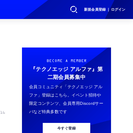
新規会員登録 ｜ ログイン
BECOME A MEMBER
『テクノエッジ アルファ』
第
二期会員募集中
会員コミュニティ「テクノエッジ アル
ファ」登録はこちら。イベント招待や
限定コンテンツ、会員専用Discordサー
バなど特典多数です
16
今すぐ登録