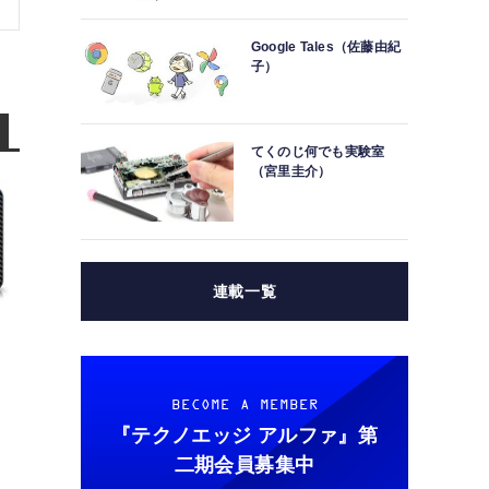
Google Tales（佐藤由紀
子）
てくのじ何でも実験室
（宮里圭介）
連載一覧
BECOME A MEMBER
『テクノエッジ アルファ』
第
二期会員募集中