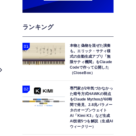
ランキング
本物と偽物を混ぜた演奏
も。エリック・サティ様
式の自動生成アプリ「無
限サティ機関」をClaude
Codeで作って公開した
（CloseBox）
専門家が2年気づかなかっ
た暗号方式HAWKの弱点
をClaude Mythosが60時
間で発見、2.8兆パラメー
タのオープンウェイト
AI「Kimi K3」など生成
AI技術5つを解説（生成AI
Miyasato Keisuke
7連装CDチェンジャー付き光学ド
ウィークリー）
モリーズ Fil