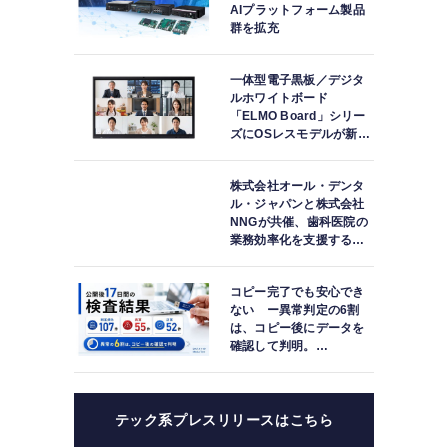
AIプラットフォーム製品
群を拡充
一体型電子黒板／デジタ
ルホワイトボード
「ELMO Board」シリー
ズにOSレスモデルが新登
場
株式会社オール・デンタ
ル・ジャパンと株式会社
NNGが共催、歯科医院の
業務効率化を支援する院
内一括管理システム
「PLUM CONNECT」を
コピー完了でも安心でき
紹介
ない ー異常判定の6割
は、コピー後にデータを
確認して判明。
「DATA119 Media
Test」利用者が任意提供
した判定済み107件を初
集計
テック系プレスリリースはこちら