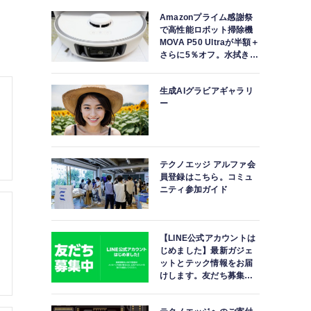
Amazonプライム感謝祭
で高性能ロボット掃除機
MOVA P50 Ultraが半額＋
さらに5％オフ。水拭きモ
ップ自動洗浄・乾燥まで
対応ハイエンドモデル
生成AIグラビアギャラリ
ー
テクノエッジ アルファ会
員登録はこちら。コミュ
ニティ参加ガイド
【LINE公式アカウントは
じめました】最新ガジェ
ットとテック情報をお届
けします。友だち募集
中。