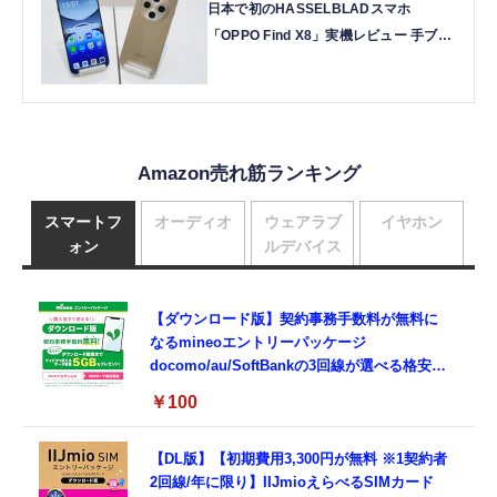
日本で初のHASSELBLADスマホ
「OPPO Find X8」実機レビュー 手ブレ
も直す強力AIカメラ（石野純也）
Amazon売れ筋ランキング
スマートフ
オーディオ
ウェアラブ
イヤホン
ォン
ルデバイス
【ダウンロード版】契約事務手数料が無料に
なるmineoエントリーパッケージ
docomo/au/SoftBankの3回線が選べる格安
SIMカード【Amazon.co.jp限定】
￥100
【DL版】【初期費用3,300円が無料 ※1契約者
2回線/年に限り】IIJmioえらべるSIMカード