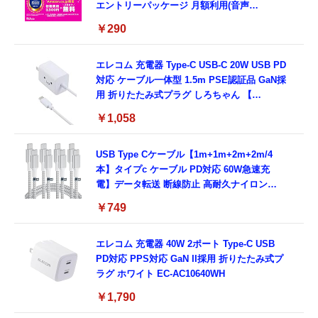
エントリーパッケージ 月額利用(音声
SIM/SMS)[ドコモ・au回線]・(データ/eSIM/
￥290
プリペイド)[ドコモ回線]IM-B327
エレコム 充電器 Type-C USB-C 20W USB PD
対応 ケーブル一体型 1.5m PSE認証品 GaN採
用 折りたたみ式プラグ しろちゃん 【
iPhone16 15 等対応】 EC-AC6920WF
￥1,058
USB Type Cケーブル【1m+1m+2m+2m/4
本】タイプc ケーブル PD対応 60W急速充
電】データ転送 断線防止 高耐久ナイロン
iPhone 17/iPhone 16 /iPhone 15 /
￥749
MacBook、iPad Pro/Air、Galaxy、Sony、
Pixel Type C機種対応
エレコム 充電器 40W 2ポート Type-C USB
PD対応 PPS対応 GaN II採用 折りたたみ式プ
ラグ ホワイト EC-AC10640WH
￥1,790