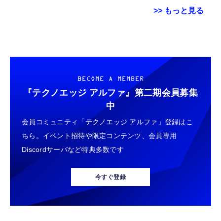
>> もっと見る
エレコム 充電器 Type-C USB-C 20W USB PD
用 Garmin FORERUNNER 70 / 170 / 170
Grithope イヤホン タイプC【2026新モデル
対応 ケーブル一体型 1.5m PSE認証品 GaN採
Music ガラスフィルム 保護フィルム 【3枚セ
耐久性】 有線イヤホン マイク付き HiFi音質
用 折りたたみ式プラグ しろちゃん 【
ット 国産旭硝子素材】 用 ガーミン
ノイズ低減 重低音 遅延なし
iPhone16 15 等対応】 EC-AC6920WF
FORERUNNER 70/170/170 Music フィルム
￥1,058
￥698
￥949
BECOME A MEMBER
高透過率 超薄型 用 ガーミン Forerunner 170
液晶 保護フィルム 耐衝撃 全面保護 自動吸着
『テクノエッジ アルファ』
第二期会員募集
エレコム 充電器 Type-C USB-C 20W USB PD
気泡なし 簡単貼り付け ( 対応 Forerunner
GARMIN(ガーミン) Venu 3 Black/Slate
タイプc 寝ホンイヤホン 寝ホン type-c 有線
中
対応 1ポート PSE認証品 GaN採用 折りたた
170 Music フィルム )
AMOLEDディスプレイ搭載 美麗液晶スマート
睡眠用イヤホン 【音質強化バージョン
会員コミュニティ「テクノエッジ アルファ」登録はこ
み式プラグ ホワイト 【 iPhone16 15 等対
ウォッチ 高性能GPS内蔵 【日本正規品】心
iPhone 15/16/17対応】横向きに寝ると耳が圧
応】 EC-AC6820WH
電図(ECG)アプリ対応モデル
迫されない ソフトシリコンで柔らかい 超軽量
ちら。イベント招待や限定コンテンツ、会員専用
￥790
￥47,691
￥2,199
超小型 外部ノイズ遮断 音質良い リモコン マ
Discordサーバなど特典多数です
イク付き 安眠 仕事 勉強 通勤通学最適（黑-
エレコム 充電器 45W 2ポート Type-C USB-A
Ray-Ban Meta スマートグラス WAYFARER
typec）
Lightning to 3.5mm イヤホンジャック 変換
USB PD対応 PPS対応 GaN II採用 折りたた
調光レンズ IPX4防水シャイニーブラック / グ
MFi認証 【ハイレゾ音質】 内蔵DAC 遅延な
今すぐ登録
み式プラグ ホワイト EC-AC11045WH
リーン 50mm 0RW4012
し 48ビット/96KHz 音量調節対応
￥1,990
￥89,100
￥999