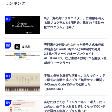
エレコム 充電器 30W Type-C 2ポート USB
gpsタグ 紛失防止タグ 【iOS/Android両対
【HIFI音質】iphone イヤホンジャック ライ
ランキング
PD対応 スイング式プラグ PPS対応 ホワイト
応】 スマートタグ 忘れ物防止器 高精度測位
トニング イヤホン 変換 MFI認証 4極 内蔵
【iPhone 16 15 等対応】 EC-AC9430WH
GPSトラッカー 追跡タグ 月額料金なし IPX7
DAC 遅延なし 音量調節/音楽
防水 小型 軽量 鍵 財布 車 子ども 高齢者 ペッ
Xが「質の高いクリエイター」に報酬を与え
￥1,690
￥1,699
￥999
る新プログラムを9月開始。既存の「収益分
ト見守り キーホルダー付属 (2個セット：ブラ
配プログラム」は終了
ック)
エレコム 充電器 コンセント USB-C USB-A 2
Apple Watch 45mm 44mm 一体型 バンド ケ
寝ホン 睡眠用イヤホン 寝ながら 痛くない 超
ポート 20W PD対応 折りたたみ式プラグ ホワ
ース【Apple Watch SE3/9/8/7/SE2/SE/6/5/4
軽量2.8g ASMR推薦 ワイヤレス
イト EC-AC12020WH
対応】 耐衝撃 PC TPU 二重構造 スポーツバ
Bluetooth6.1 柔軟性高 安眠 仕事 ブルー
専門家が2年気づかなかった暗号方式HAWK
の弱点をClaude Mythosが60時間で発見、
ンド 落下 衝撃吸収 耐久性 傷防止 ラギッド・
￥1,290
￥2,999
￥2,682
2.8兆パラメータのオープンウェイト
アーマー・プロ 062CS25324 (ブラック)
AI「Kimi K3」など生成AI技術5つを解説（生
成AIウィークリー）
本物と偽物を混ぜた演奏も。エリック・サテ
ィ様式の自動生成アプリ「無限サティ機関」
をClaude Codeで作って公開した
（CloseBox）
あなたはどんな「インターネット老人」だっ
たのか。生年を入れると詳しくなってウンチ
クが語れる年表アプリを作った