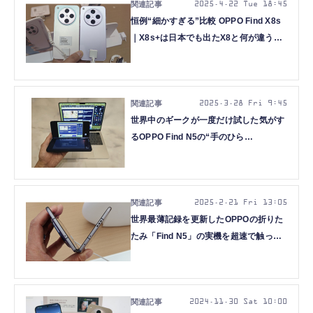
2025.4.22 Tue 18:45
恒例“細かすぎる”比較 OPPO Find X8s
｜X8s+は日本でも出たX8と何が違うの
か（スマホ沼）
2025.3.28 Fri 9:45
世界中のギークが一度だけ試した気がす
るOPPO Find N5の“手のひら
MacBook”（ショート動画）
2025.2.21 Fri 13:05
世界最薄記録を更新したOPPOの折りた
たみ「Find N5」の実機を超速で触って
きた（スマホ沼）
2024.11.30 Sat 10:00