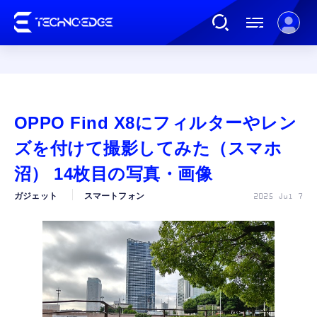
連載
OPPO Find X8にフィルターやレン
AI
ズを付けて撮影してみた（スマホ
沼） 14枚目の写真・画像
ガジェット
ガジェット
スマートフォン
2025 Jul 7
ゲーム
カルチャー
公式ストア